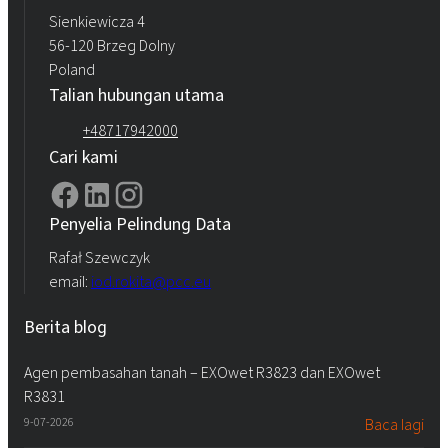
Sienkiewicza 4
56-120 Brzeg Dolny
Poland
Talian hubungan utama
+48717942000
Cari kami
Penyelia Pelindung Data
Rafał Szewczyk
email:
iod.rokita@pcc.eu
Berita blog
Agen pembasahan tanah – EXOwet R3823 dan EXOwet
R3831
9-07-2026
Baca lagi