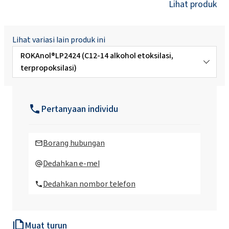
Lihat produk
Lihat variasi lain produk ini
ROKAnol®LP2424 (C12-14 alkohol etoksilasi,
terpropoksilasi)
ROKAnol®LP100 (Polyoxyalkylene glycol
eter)
Pertanyaan individu
ROKAnol®LP1319 (alkohol C16-C18,
etoksilasi, terpropoksilasi)
Borang hubungan
ROKAnol®LP200 (Polyoxyalkylene glycol
Dedahkan e-mel
eter)
Dedahkan nombor telefon
ROKAnol®LP2023 (Polyoxyalkylene glycol
eter)
Muat turun