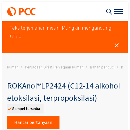
Teks terjemahan mesin. Mungkin mengandungi
ralat.
Rumah
Penjagaan Diri & Penjagaan Rumah
Bahan pencuci
Dete
ROKAnol®LP2424 (C12-14 alkohol
etoksilasi, terpropoksilasi)
Sampel tersedia
Hantar pertanyaan