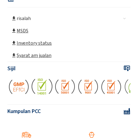
ROKAnol® LP2126 (Polyoxyalkylene glycol
eter)
risalah
ROKAnol® LP2227
MSDS
ROKAnol®LP2529 (Polyoxyalkylene glycol
Inventory status
eter)
Syarat am jualan
ROKAnol®LP27 (Polyoxyalkylene glycol
Sijil
eter)
ROKAnol®LP2855 (C12-18 alkohol etoksilasi,
terpropoksilasi)
ROKAnol®LP3034 (Polyoxyalkylene glycol
Kumpulan PCC
eter)
ROKAnol®LP3135 (Polyoxyalkylene glycol
eter)