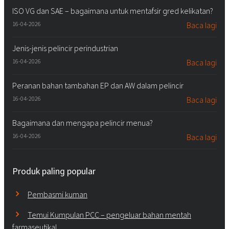
ISO VG dan SAE – bagaimana untuk mentafsir gred kelikatan?
16-04-2026
Baca lagi
Jenis-jenis pelincir perindustrian
16-04-2026
Baca lagi
Peranan bahan tambahan EP dan AW dalam pelincir
16-04-2026
Baca lagi
Bagaimana dan mengapa pelincir menua?
16-04-2026
Baca lagi
Produk paling popular
Pembasmi kuman
Temui Kumpulan PCC – pengeluar bahan mentah
farmaseutikal