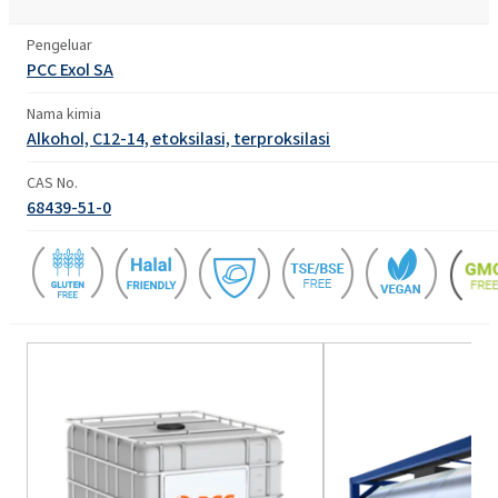
Pengeluar
PCC Exol SA
Nama kimia
Alkohol, C12-14, etoksilasi, terproksilasi
CAS No.
68439-51-0