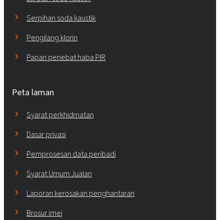
Serpihan soda kaustik
Pengilang klorin
Papan penebat haba PIR
Peta laman
Syarat perkhidmatan
Dasar privasi
Pemprosesan data peribadi
Syarat Umum Jualan
Laporan kerosakan penghantaran
Brosur imej