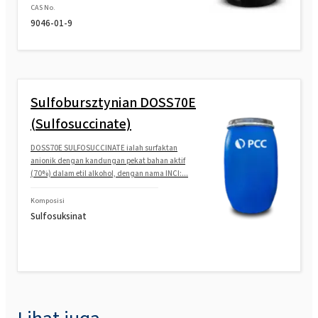
CAS No.
ROKAnol®LP60 (eter alkohol lemak
9046-01-9
polioksialkilena)
ROKAnol® LP911 (Polyoxyalkylene glycol
eter)
Sulfobursztynian DOSS70E
ROKAnol® LP2424 MB (C12-14 alkohol
(Sulfosuccinate)
etoksilasi, terpropoksilasi)
DOSS70E SULFOSUCCINATE ialah surfaktan
anionik dengan kandungan pekat bahan aktif
ROKAnol®LP1012 (alkohol C12-C14,
(70%) dalam etil alkohol, dengan nama INCI:...
etoksilasi, propoksilasi)
Komposisi
Sulfosuksinat
ROKAnol®LP6066 (PPG-5-Ceteth-20)
ROKAnol®LP6066 MB (PPG-5-Ceteth-20)