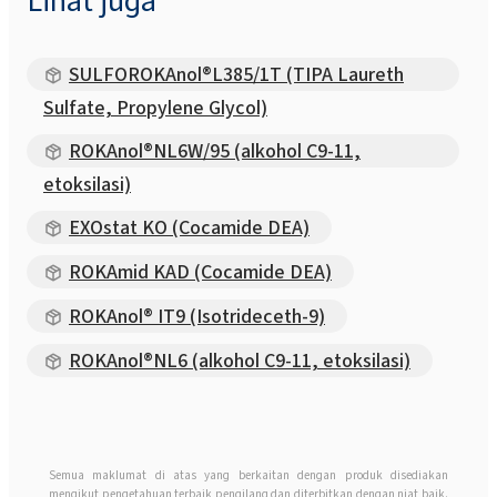
Lihat juga
SULFOROKAnol®L385/1T (TIPA Laureth
Sulfate, Propylene Glycol)
ROKAnol®NL6W/95 (alkohol C9-11,
etoksilasi)
EXOstat KO (Cocamide DEA)
ROKAmid KAD (Cocamide DEA)
ROKAnol® IT9 (Isotrideceth-9)
ROKAnol®NL6 (alkohol C9-11, etoksilasi)
Semua maklumat di atas yang berkaitan dengan produk disediakan
mengikut pengetahuan terbaik pengilang dan diterbitkan dengan niat baik.