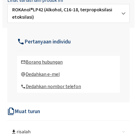
Lihat variasi lain produk ini
ROKAnol®LP42 (Alkohol, C16-18, terpropoksilasi
etoksilasi)
ROKAnol®LP100 (Polyoxyalkylene glycol
eter)
Pertanyaan individu
ROKAnol®LP1319 (alkohol C16-C18,
etoksilasi, terpropoksilasi)
Borang hubungan
ROKAnol®LP200 (Polyoxyalkylene glycol
Dedahkan e-mel
eter)
Dedahkan nombor telefon
ROKAnol®LP2023 (Polyoxyalkylene glycol
eter)
Muat turun
ROKAnol® LP2126 (Polyoxyalkylene glycol
eter)
risalah