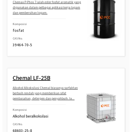
Chemax P-Phos 7 ialah ester fosfat aromatik yang
eter)
digunakan dalam pelbagai aplikasi kerja logam
dan pembersihan logam.
ROKAnol®LP610 (Polyoxyalkylene glycol
eter)
Komposisi
fosfat
ROKAnol® LP220 (Polyoxyalkylene glycol
CAS No.
eter)
39464-70-5
ROKAnol®LP2500 (alkohol C12-C15,
etoksilasi, terpropoksilasi)
Chemal LF-25B
ROKAnol®LP550 (Polyoxyalkylene glycol
eter)
Alkohol Alkoksilasi Chemal biasanya surfaktan
berbuih rendah yang memberikan sifat
ROKAnol®LP60 (eter alkohol lemak
pembasahan, detergen dan penyahbuih. Ia...
polioksialkilena)
Komposisi
Alkohol beralkoksilasi
ROKAnol® LP911 (Polyoxyalkylene glycol
CAS No.
eter)
68603-25-8