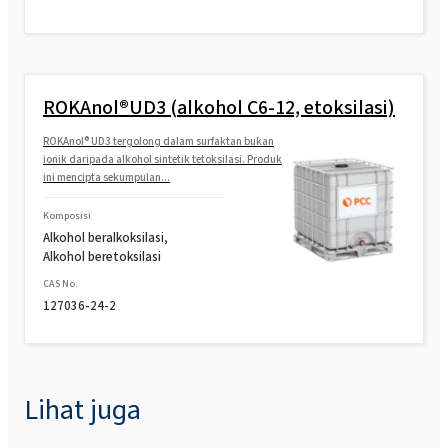
ROKAnol®LP2424 (C12-14 alkohol etoksilasi,
terpropoksilasi)
ROKAnol® LP2424 MB (C12-14 alkohol
ROKAnol®UD3 (alkohol C6-12, etoksilasi)
etoksilasi, terpropoksilasi)
ROKAnol® UD3 tergolong dalam surfaktan bukan
ROKAnol®LP1012 (alkohol C12-C14,
ionik daripada alkohol sintetik tetoksilasi. Produk
ini mencipta sekumpulan...
etoksilasi, propoksilasi)
Komposisi
Alkohol beralkoksilasi,
ROKAnol®LP6066 (PPG-5-Ceteth-20)
Alkohol beretoksilasi
CAS No.
ROKAnol®LP6066 MB (PPG-5-Ceteth-20)
127036-24-2
Lihat juga