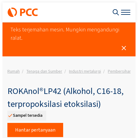
Teks terjemahan mesin. Mungkin mengandungi
ralat.
Rumah
Tenaga dan Sumber
Industri metalurgi
Pembersihan lo
ROKAnol®LP42 (Alkohol, C16-18,
terpropoksilasi etoksilasi)
Sampel tersedia
Hantar pertanyaan