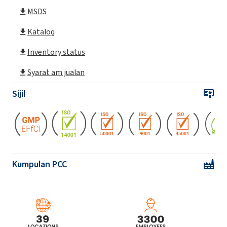
ROKAnol® LP2227
MSDS
ROKAnol®LP2529 (Polyoxyalkylene glycol
Katalog
eter)
Inventory status
ROKAnol®LP27 (Polyoxyalkylene glycol
Syarat am jualan
eter)
Sijil
ROKAnol®LP2855 (C12-18 alkohol etoksilasi,
terpropoksilasi)
ROKAnol®LP3034 (Polyoxyalkylene glycol
eter)
Kumpulan PCC
ROKAnol®LP3135 (Polyoxyalkylene glycol
eter)
ROKAnol®LP3943 (Alkohol, C12-15,
terpropoksilasi etoksilasi)