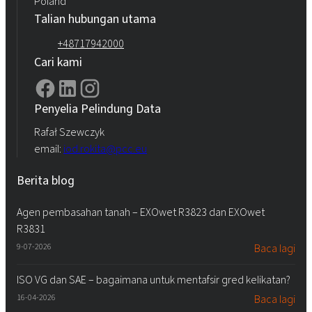
Poland
Talian hubungan utama
+48717942000
Cari kami
Penyelia Pelindung Data
Rafał Szewczyk
email:
iod.rokita@pcc.eu
Berita blog
Agen pembasahan tanah – EXOwet R3823 dan EXOwet
R3831
9-07-2026
Baca lagi
ISO VG dan SAE – bagaimana untuk mentafsir gred kelikatan?
16-04-2026
Baca lagi