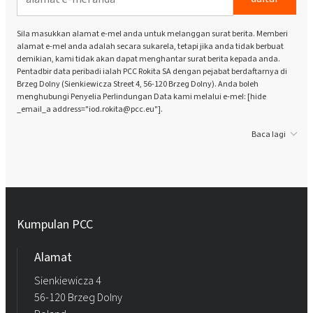
Sila masukkan alamat e-mel anda untuk melanggan surat berita. Memberi
alamat e-mel anda adalah secara sukarela, tetapi jika anda tidak berbuat
demikian, kami tidak akan dapat menghantar surat berita kepada anda.
Pentadbir data peribadi ialah PCC Rokita SA dengan pejabat berdaftarnya di
Brzeg Dolny (Sienkiewicza Street 4, 56-120 Brzeg Dolny). Anda boleh
menghubungi Penyelia Perlindungan Data kami melalui e-mel: [hide
_email_a address="iod.rokita@pcc.eu"].
Baca lagi
Kumpulan PCC
Alamat
Sienkiewicza 4
56-120 Brzeg Dolny