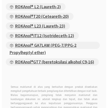
ROKAnol® L2 (Laureth-2)
ROKAnol®T20 (Ceteareth-20)
ROKAnol® L23 (Laureth-23)
ROKAnol®IT12 (Isotrideceth-12)
ROKAnol® GA7LAW (PEG-7/PPG-2
Propylheptyl ether)
ROKAnol®GT7 (beretoksilasi alkohol C9-16)
Semua maklumat di atas yang berkaitan dengan produk disediakan
mengikut pengetahuan terbaik pengilang dan diterbitkan dengan niat baik.
Walau bagaimanapun, pengilang tidak menjamin maklumat dan
kandungan dokumen ini adalah lengkap dan tepat, dan tidak akan
bertanggungjawab ke atas keputusan penggunaannya. Pengguna
bertanggungjawab untuk mengesahkan dan mengesahkan maklumat dan