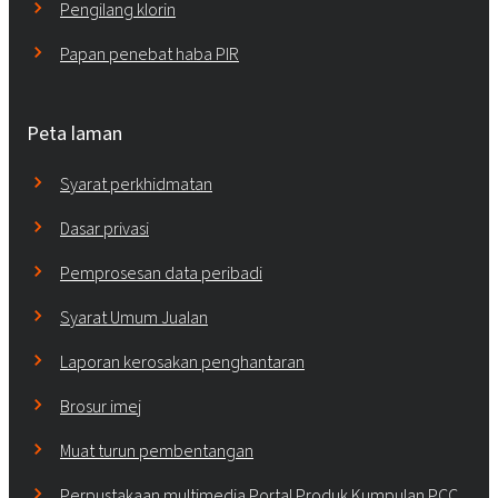
Pengilang klorin
Papan penebat haba PIR
Peta laman
Syarat perkhidmatan
Dasar privasi
Pemprosesan data peribadi
Syarat Umum Jualan
Laporan kerosakan penghantaran
Brosur imej
Muat turun pembentangan
Perpustakaan multimedia Portal Produk Kumpulan PCC