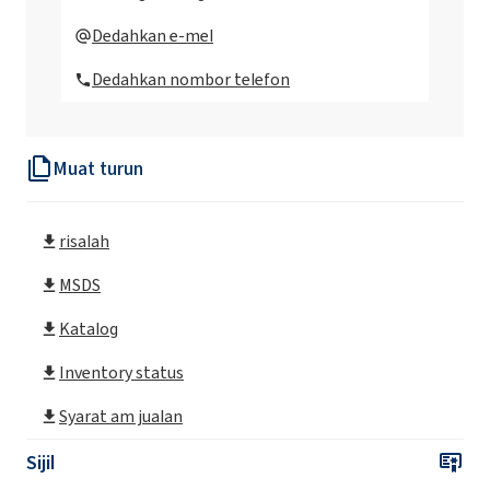
ROKAnol®LP200 (Polyoxyalkylene glycol
Dedahkan e-mel
eter)
Dedahkan nombor telefon
ROKAnol®LP2023 (Polyoxyalkylene glycol
eter)
Muat turun
ROKAnol® LP2126 (Polyoxyalkylene glycol
eter)
risalah
ROKAnol® LP2227
MSDS
ROKAnol®LP2529 (Polyoxyalkylene glycol
Katalog
eter)
Inventory status
ROKAnol®LP27 (Polyoxyalkylene glycol
Syarat am jualan
eter)
Sijil
ROKAnol®LP2855 (C12-18 alkohol etoksilasi,