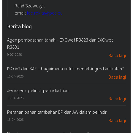
Rafał Szewczyk
email:
iod.rokita@pcc.eu
Berita blog
Agen pembasahan tanah – EXOwet R3823 dan EXOwet
R3831
9-07-2026
Baca lagi
ISO VG dan SAE – bagaimana untuk mentafsir gred kelikatan?
16-04-2026
Baca lagi
Jenis-jenis pelincir perindustrian
16-04-2026
Baca lagi
Peranan bahan tambahan EP dan AW dalam pelincir
16-04-2026
Baca lagi