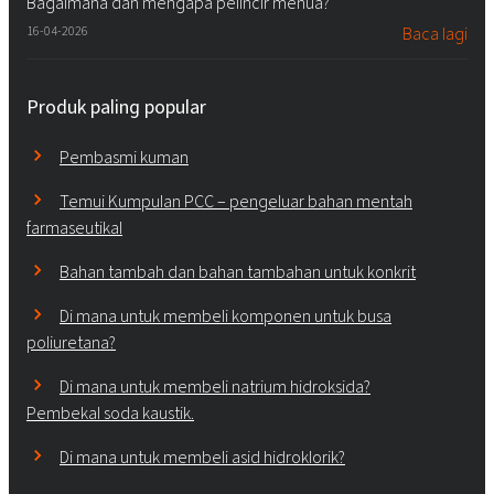
Bagaimana dan mengapa pelincir menua?
16-04-2026
Baca lagi
Produk paling popular
Pembasmi kuman
Temui Kumpulan PCC – pengeluar bahan mentah
farmaseutikal
Bahan tambah dan bahan tambahan untuk konkrit
Di mana untuk membeli komponen untuk busa
poliuretana?
Di mana untuk membeli natrium hidroksida?
Pembekal soda kaustik.
Di mana untuk membeli asid hidroklorik?