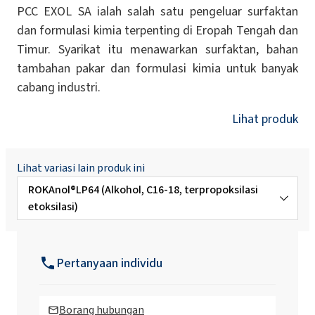
PCC EXOL SA ialah salah satu pengeluar surfaktan
dan formulasi kimia terpenting di Eropah Tengah dan
Timur. Syarikat itu menawarkan surfaktan, bahan
tambahan pakar dan formulasi kimia untuk banyak
cabang industri.
Lihat produk
Lihat variasi lain produk ini
ROKAnol®LP64 (Alkohol, C16-18, terpropoksilasi
etoksilasi)
ROKAnol®LP100 (Polyoxyalkylene glycol
eter)
Pertanyaan individu
ROKAnol®LP1319 (alkohol C16-C18,
etoksilasi, terpropoksilasi)
Borang hubungan