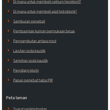
Di mana untuk membeli natrium hipoklorit?
Di mana untuk membeli asid hidroklorik?
Semburan penebat
Pembasmian kuman permukaan besar
Pengangkutan antara mod
Larutan soda kaustik
Serpihan soda kaustik
Pengilang klorin
Papan penebat haba PIR
Peta laman
Syarat perkhidmatan