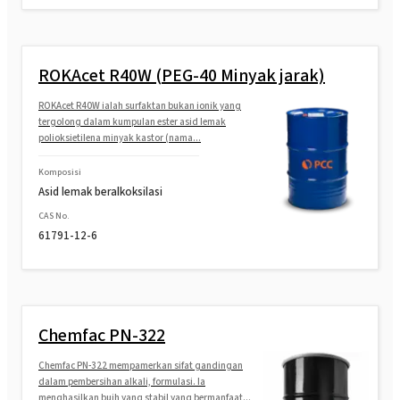
etoksilasi, terpropoksilasi)
ROKAnol®LP550 (Polyoxyalkylene glycol
eter)
ROKAcet R40W (PEG-40 Minyak jarak)
ROKAcet R40W ialah surfaktan bukan ionik yang
ROKAnol®LP60 (eter alkohol lemak
tergolong dalam kumpulan ester asid lemak
polioksialkilena)
polioksietilena minyak kastor (nama...
ROKAnol® LP911 (Polyoxyalkylene glycol
Komposisi
eter)
Asid lemak beralkoksilasi
CAS No.
ROKAnol®LP2424 (C12-14 alkohol etoksilasi,
61791-12-6
terpropoksilasi)
ROKAnol® LP2424 MB (C12-14 alkohol
etoksilasi, terpropoksilasi)
Chemfac PN-322
ROKAnol®LP1012 (alkohol C12-C14,
Chemfac PN-322 mempamerkan sifat gandingan
etoksilasi, propoksilasi)
dalam pembersihan alkali, formulasi. Ia
menghasilkan buih yang stabil yang bermanfaat...