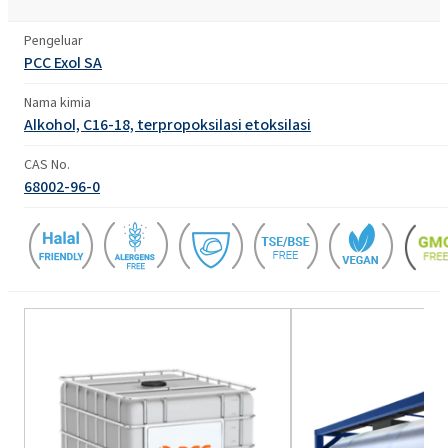
Pengeluar
PCC Exol SA
Nama kimia
Alkohol, C16-18, terpropoksilasi etoksilasi
CAS No.
68002-96-0