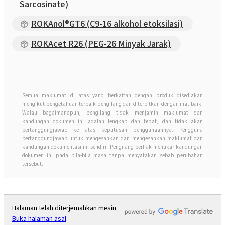
Sarcosinate)
ROKAnol®GT6 (C9-16 alkohol etoksilasi)
ROKAcet R26 (PEG-26 Minyak Jarak)
Semua maklumat di atas yang berkaitan dengan produk disediakan
mengikut pengetahuan terbaik pengilang dan diterbitkan dengan niat baik.
Walau bagaimanapun, pengilang tidak menjamin maklumat dan
kandungan dokumen ini adalah lengkap dan tepat, dan tidak akan
bertanggungjawab ke atas keputusan penggunaannya. Pengguna
bertanggungjawab untuk mengesahkan dan mengesahkan maklumat dan
kandungan dokumentasi ini sendiri. Pengilang berhak menukar kandungan
dokumen ini pada bila-bila masa tanpa menyatakan sebab perubahan
tersebut.
Halaman telah diterjemahkan mesin.
Buka halaman asal