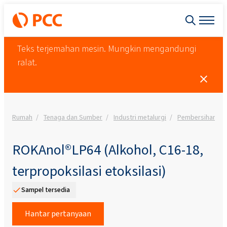
Teks terjemahan mesin. Mungkin mengandungi
ralat.
Rumah
Tenaga dan Sumber
Industri metalurgi
Pembersihan lo
ROKAnol®LP64 (Alkohol, C16-18,
terpropoksilasi etoksilasi)
Sampel tersedia
Hantar pertanyaan