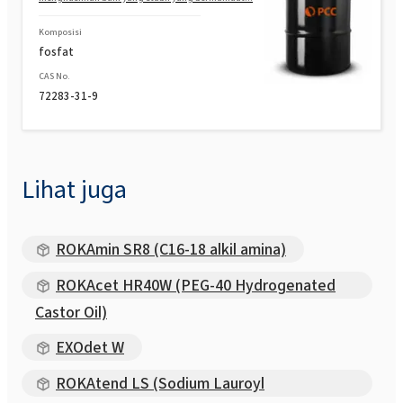
ROKAnol®LP6066 (PPG-5-Ceteth-20)
Komposisi
fosfat
CAS No.
ROKAnol®LP6066 MB (PPG-5-Ceteth-20)
72283-31-9
Lihat juga
ROKAmin SR8 (C16-18 alkil amina)
ROKAcet HR40W (PEG-40 Hydrogenated
Castor Oil)
EXOdet W
ROKAtend LS (Sodium Lauroyl