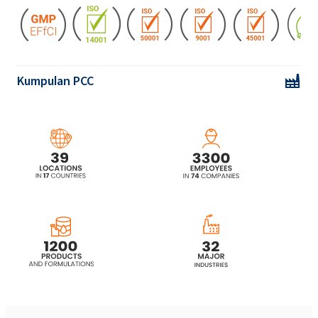
terpropoksilasi)
ROKAnol®LP3034 (Polyoxyalkylene glycol
eter)
Kumpulan PCC
ROKAnol®LP3135 (Polyoxyalkylene glycol
eter)
ROKAnol®LP3943 (Alkohol, C12-15,
terpropoksilasi etoksilasi)
ROKAnol®LP400 (Polyoxyalkylene glycol
eter)
ROKAnol®LP600 (Polyoxyalkylene glycol
eter)
ROKAnol®LP700 (Polyoxyalkylene glycol
eter)