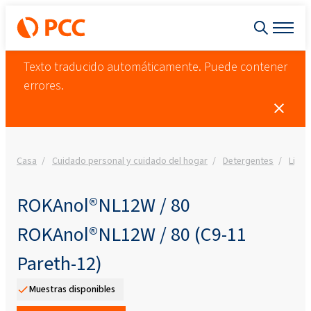
Texto traducido automáticamente. Puede contener
errores.
Casa
Cuidado personal y cuidado del hogar
Detergentes
Limpi
ROKAnol®NL12W / 80
ROKAnol®NL12W / 80 (C9-11
Pareth-12)
Muestras disponibles