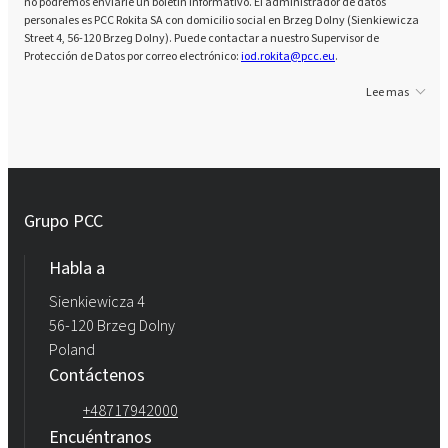
no podremos enviarle un boletín informativo. El administrador de datos
personales es PCC Rokita SA con domicilio social en Brzeg Dolny (Sienkiewicza
Street 4, 56-120 Brzeg Dolny). Puede contactar a nuestro Supervisor de
Protección de Datos por correo electrónico:
iod.rokita@pcc.eu
.
Lee mas
Grupo PCC
Habla a
Sienkiewicza 4
56-120 Brzeg Dolny
Poland
Contáctenos
+48717942000
Encuéntranos