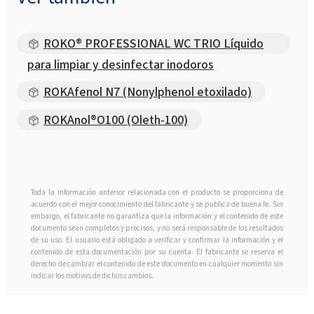
ROKO® PROFESSIONAL WC TRIO Líquido
para limpiar y desinfectar inodoros
ROKAfenol N7 (Nonylphenol etoxilado)
ROKAnol®O100 (Oleth-100)
Toda la información anterior relacionada con el producto se proporciona de
acuerdo con el mejor conocimiento del fabricante y se publica de buena fe. Sin
embargo, el fabricante no garantiza que la información y el contenido de este
documento sean completos y precisos, y no será responsable de los resultados
de su uso. El usuario está obligado a verificar y confirmar la información y el
contenido de esta documentación por su cuenta. El fabricante se reserva el
derecho de cambiar el contenido de este documento en cualquier momento sin
indicar los motivos de dichos cambios.