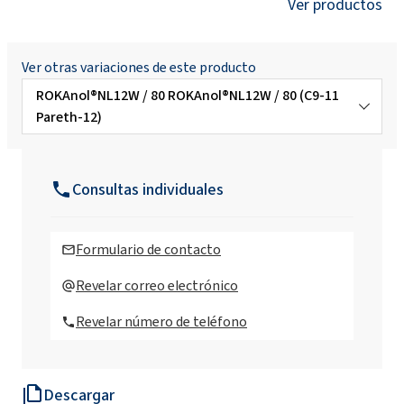
Ver productos
Ver otras variaciones de este producto
ROKAnol®NL12W / 80 ROKAnol®NL12W / 80 (C9-11
Pareth-12)
ROKAnol®NL3 (alcohol C9-11, etoxilado)
Consultas individuales
ROKAnol(Alcohol C9-11, etoxilado)
Formulario de contacto
ROKAnol®NL5 (alcohol C9-11, etoxilado)
Revelar correo electrónico
Revelar número de teléfono
ROKAnol®NL6 (alcohol C9-11, etoxilado)
Descargar
ROKAnol®NL6W (alcohol C9-11, etoxilado)