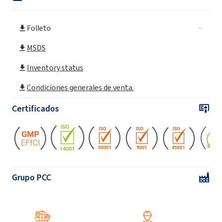
ROKAnol®NL6W / 95 (alcohol C9-11,
Folleto
etoxilado)
MSDS
ROKAnol®NL8 (C9-11 PARETH-8)
Inventory status
Condiciones generales de venta.
ROKAnol(alcohol C9-11, etoxilado,
propoxilado)
Certificados
ROKAnol® NL8W (C9-11 Pareth-8)
Grupo PCC