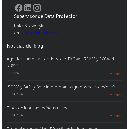
Supervisor de Data Protector
Rafał Szewczyk
email:
iod.rokita@pcc.eu
Noticias del blog
Agentes humectantes del suelo: EXOwet R3823 y EXOwet
R3831
9-07-2026
Lee mas
ISO VG y SAE: ¿cómo interpretar los grados de viscosidad?
16-04-2026
Lee mas
Tipos de lubricantes industriales
16-04-2026
Lee mas
El papel de los aditivos EP y AW en los lubricantes