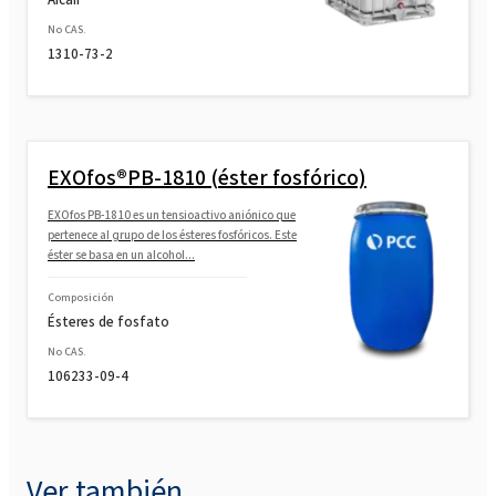
No CAS.
1310-73-2
EXOfos®PB-1810 (éster fosfórico)
EXOfos PB-1810 es un tensioactivo aniónico que
pertenece al grupo de los ésteres fosfóricos. Este
éster se basa en un alcohol...
Composición
Ésteres de fosfato
No CAS.
106233-09-4
Ver también