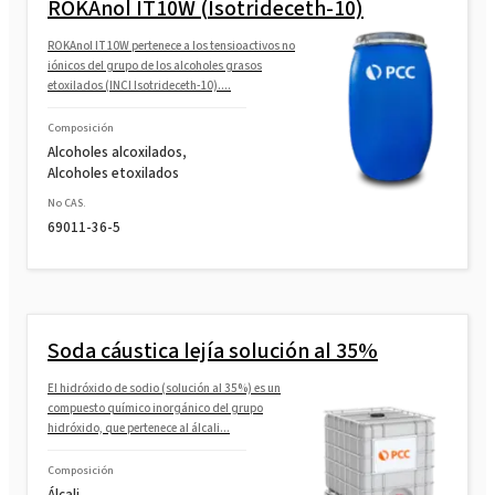
ROKAnol IT10W (Isotrideceth-10)
ROKAnol IT10W pertenece a los tensioactivos no
iónicos del grupo de los alcoholes grasos
etoxilados (INCI Isotrideceth-10)....
Composición
Alcoholes alcoxilados,
Alcoholes etoxilados
No CAS.
69011-36-5
Soda cáustica lejía solución al 35%
El hidróxido de sodio (solución al 35%) es un
compuesto químico inorgánico del grupo
hidróxido, que pertenece al álcali...
Composición
Álcali