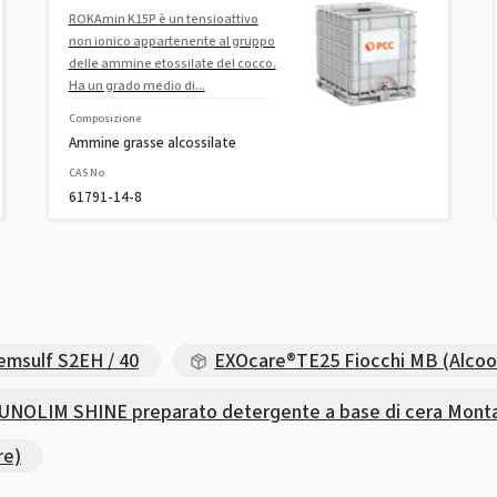
ROKAmin K15P è un tensioattivo
non ionico appartenente al gruppo
delle ammine etossilate del cocco.
Ha un grado medio di...
Composizione
Ammine grasse alcossilate
CAS No.
61791-14-8
emsulf S2EH / 40
EXOcare®TE25 Fiocchi MB (Alcool
OLIM SHINE preparato detergente a base di cera Mont
re)