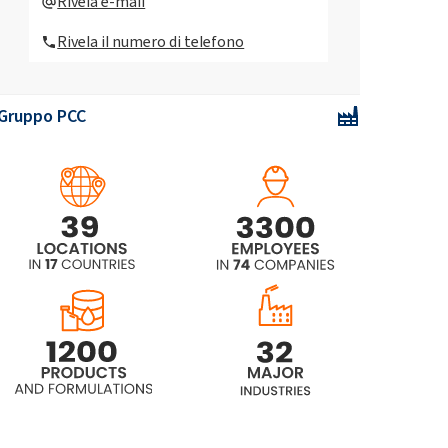
Rivela e-mail
etossilato)
Rivela il numero di telefono
ROKAnol®NL6 (alcol C9-11,
etossilato)
Gruppo PCC
ROKAnol®NL6W (alcol C9-11,
etossilato)
ROKAnol®NL6W/95 (alcol C9-11,
etossilato)
ROKAnol(C9-11 PARETH-8)
ROKAnol®NL8P4 (alcol C9-11,
etossilato, propossilato)
ROKAnol® NL8W (C9-11 Pareth-8)