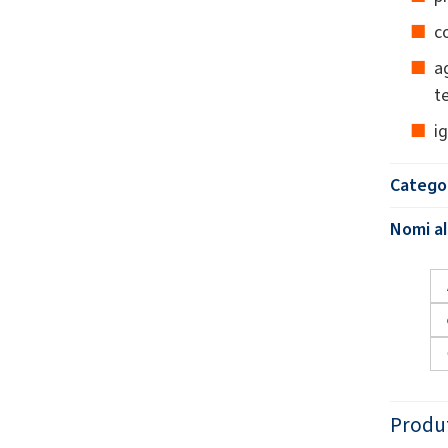
c
a
t
i
Catego
Nomi al
Produ