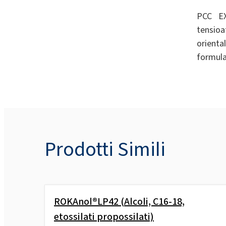
PCC EX
tensioa
orienta
formulaz
Prodotti Simili
ROKAnol®LP42 (Alcoli, C16-18,
etossilati propossilati)