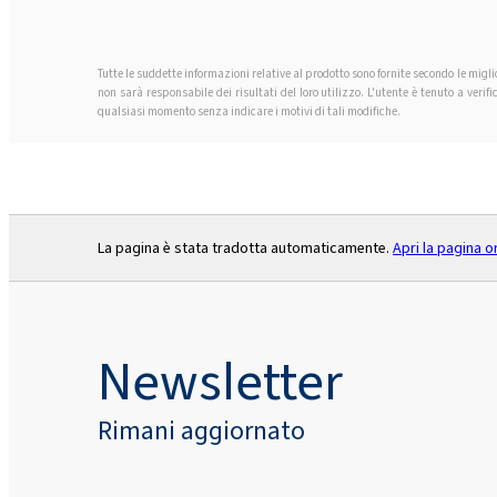
Tutte le suddette informazioni relative al prodotto sono fornite secondo le migl
non sarà responsabile dei risultati del loro utilizzo. L'utente è tenuto a ver
qualsiasi momento senza indicare i motivi di tali modifiche.
La pagina è stata tradotta automaticamente.
Apri la pagina o
Newsletter
Rimani aggiornato