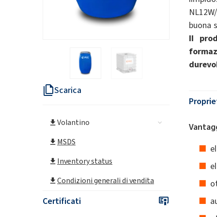
NL12W/8
buona so
Il pro
formaz
durevo
Scarica
Proprie
Volantino
Vantagg
MSDS
el
Inventory status
el
Condizioni generali di vendita
o
Certificati
a