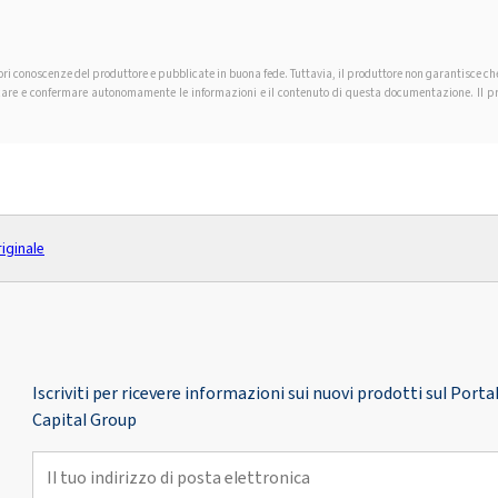
iori conoscenze del produttore e pubblicate in buona fede. Tuttavia, il produttore non garantisce c
ificare e confermare autonomamente le informazioni e il contenuto di questa documentazione. Il pro
riginale
Iscriviti per ricevere informazioni sui nuovi prodotti sul Por
Capital Group