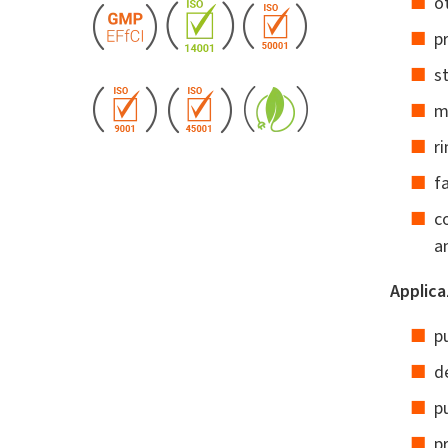
o
pr
s
mi
r
f
c
an
Applica
pu
de
p
pr