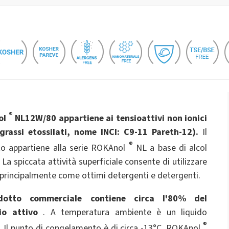
e
Liquidi per WC
e
ate 80)
POLIkol 4000 COMPRESSE (PEG-90)
Fertilizzanti fogliari
Ipoclorito di sodio
Isolamento di fili e cavi
Isolamento in schiuma
Elettronica e applicazioni
Impermeabilizzazione
Profumi
tecniche
cino PEG-40)
ROKAnol ID7 (Isodeceth-7)
scaglie di soda caustica
 C12-15, etossilato
ROKAnol®LP3135 (Etere di
Prodotti multiuso
poliossialchilenglicole)
PEG-11 Olio di ricino
C9-11 PARETH-8
OCF (schiuma
Pannelli sandwich
e
Triclorosilano
monocomponente)
®
ol
NL12W/80 appartiene ai tensioattivi non ionici
Sigillanti
Additivi
Sorbitano Oleate
Detergenti per il bagno
Detergenti per la cuci
 grassi etossilati, nome INCI: C9-11 Pareth-12).
Il
®
PEG-12
o appartiene alla serie ROKAnol
NL a base di alcol
La spiccata attività superficiale consente di utilizzare
n PU
Sistemi spray termici e acustici
Tubi preisolati
e principalmente come ottimi detergenti e detergenti.
Detersivi per lavastovi
Detersivi per lavastoviglie
mano
dotto commerciale contiene circa l'80% del
io attivo
. A temperatura ambiente è un liquido
®
. Il punto di congelamento è di circa -13°C. ROKAnol