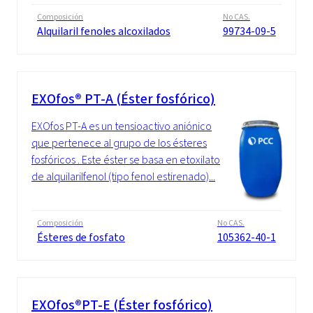
Composición
No CAS.
Alquilaril fenoles alcoxilados
99734-09-5
EXOfos® PT-A (Éster fosfórico)
EXOfos PT-A es un tensioactivo aniónico
que pertenece al grupo de los ésteres
fosfóricos . Este éster se basa en etoxilato
de alquilarilfenol (tipo fenol estirenado)...
Composición
No CAS.
Ésteres de fosfato
105362-40-1
EXOfos®PT-E (Éster fosfórico)