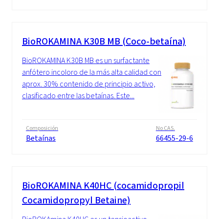
BioROKAMINA K30B MB (Coco-betaína)
BioROKAMINA K30B MB es un surfactante
anfótero incoloro de la más alta calidad con
aprox. 30% contenido de principio activo,
clasificado entre las betaínas. Este...
Composición
No CAS.
Betaínas
66455-29-6
BioROKAMINA K40HC (cocamidopropil
Cocamidopropyl Betaine)