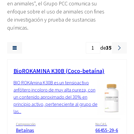
en animales", el Grupo PCC comunica su
enfoque sobre el uso de animales con fines
de investigación y prueba de sustancias
químicas.
de
35
BioROKAMINA K30B (Coco-betaína)
BIO ROKAmina K30B es un tensioactivo
anfótero incoloro de muy alta pureza, con
un contenido aproximado del 30% en
principio activo, perteneciente al grupo de
las...
Composición
No CAS.
Betaínas
66455-29-6