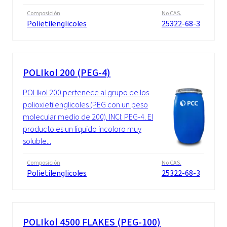
Composición
No CAS.
Polietilenglicoles
25322-68-3
POLIkol 200 (PEG-4)
POLIkol 200 pertenece al grupo de los
polioxietilenglicoles (PEG con un peso
molecular medio de 200). INCI: PEG-4. El
producto es un líquido incoloro muy
soluble...
Composición
No CAS.
Polietilenglicoles
25322-68-3
POLIkol 4500 FLAKES (PEG-100)