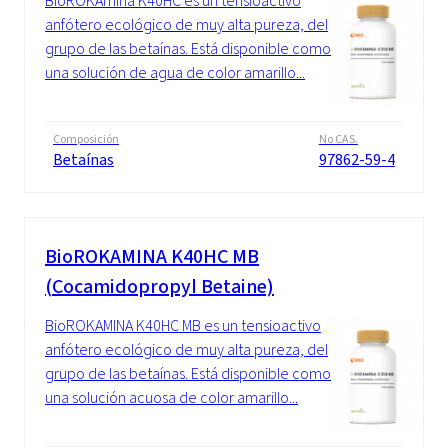
BioROKAmina K40HC es un tensioactivo
anfótero ecológico de muy alta pureza, del
grupo de las betaínas. Está disponible como
una solución de agua de color amarillo...
Composición
No CAS.
Betaínas
97862-59-4
BioROKAMINA K40HC MB
(Cocamidopropyl Betaine)
BioROKAMINA K40HC MB es un tensioactivo
anfótero ecológico de muy alta pureza, del
grupo de las betaínas. Está disponible como
una solución acuosa de color amarillo...