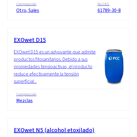
Composición
No CAS.
Otro, Sales
61789-30-8
EXOwet D15
EXOwet D15 es un adyuvante que admite
productos fitosanitarios. Debido a sus
propiedades tensioactivas, el producto
reduce efectivamente la tensión
superficial...
Composición
Mezclas
EXOwet N5 (alcohol etoxilado)