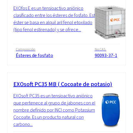
EXOfos E es un tensioactivo aniónico
clasificado entre los ésteres de fosfato. Este
éster se basa en alquil aril fenol etoxilado
(tipo fenol estirenado) y se ofrece...
Composición
No CAS.
Ésteres de fosfato
90093-37-1
EXOsoft PC35 MB ( Cocoate de potasio)
EXOsoft PC35 es un tensioactivo aniónico
que pertenece al grupo de jabones con el
nombre definido por INCI como Potassium
Cocoate. Es un producto natural con
carbono...