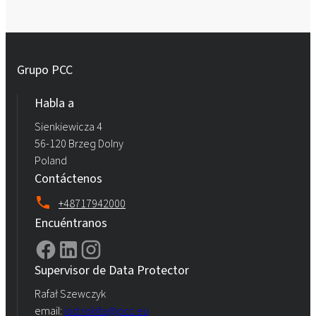
Grupo PCC
Habla a
Sienkiewicza 4
56-120 Brzeg Dolny
Poland
Contáctenos
+48717942000
Encuéntranos
Supervisor de Data Protector
Rafał Szewczyk
email:
iod.rokita@pcc.eu