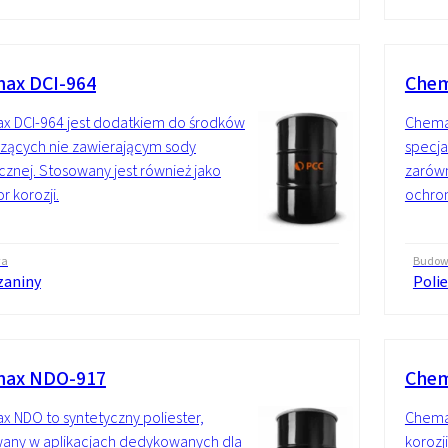
ax DCI-964
Chem
x DCI-964 jest dodatkiem do środków
Chema
zących nie zawierającym sody
specja
cznej. Stosowany jest również jako
zarówn
or korozji.
ochron
wa
Budo
zaniny
Polie
ax NDO-917
Chem
 NDO to syntetyczny poliester,
Chemax
any w aplikacjach dedykowanych dla
korozj