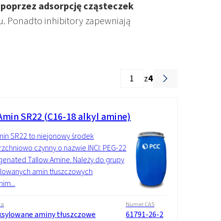
Dodatki
 poprzez adsorpcję cząsteczek
łu. Ponadto inhibitory zapewniają
z
4
min SR22 (C16-18 alkyl amine)
in SR22 to niejonowy środek
zchniowo czynny o nazwie INCI: PEG-22
enated Tallow Amine. Należy do grupy
ylowanych amin tłuszczowych
nim...
wa
Numer CAS
ksylowane aminy tłuszczowe
61791-26-2