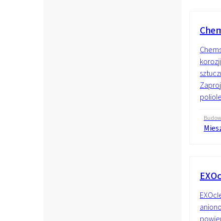
Chem
Chemst
korozj
sztucz
Zaproj
poliole
Budo
Mies
EXOc
EXOcle
anion
powie