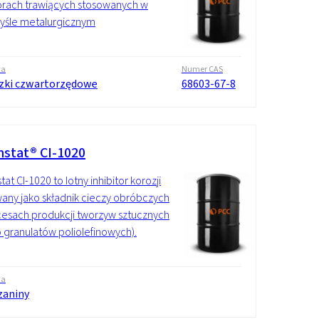
rach trawiących stosowanych w
yśle metalurgicznym
wa
Numer CAS
zki czwartorzędowe
68603-67-8
stat® CI-1020
at CI-1020 to lotny inhibitor korozji
any jako składnik cieczy obróbczych
esach produkcji tworzyw sztucznych
o granulatów poliolefinowych).
wa
zaniny