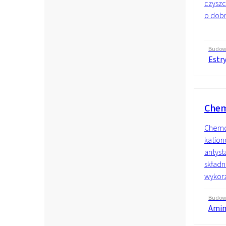
czyszc
o dobr
Budo
Estr
Che
Chemq
kation
antyst
składn
wykorz
Budo
Amin