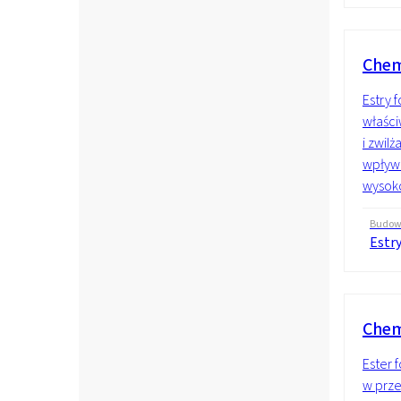
Chem
Estry 
właści
i zwil
wpływ
wysoko
Budo
Estr
Chem
Ester 
w prze