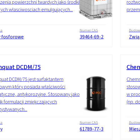
zenia powierzchni twardych jako środki
roztwo
ych własciwosciach emulgujących...
przem
wa
Numer CAS
Budo
y fosforowe
39464-69-2
Zwią
mquat DCDM/75
Chem
uat DCDM/75 jest surfaktantem
Chemst
owym który posiada właściwości
stosow
atyczne, antykorozyjne. Stosowany jako
w proc
ik formulacji zmiękczających
(np. d
ystywanych...
wa
Numer CAS
Budo
y
61789-77-3
Mies