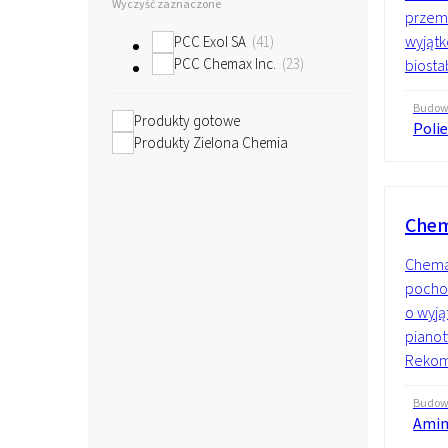
Wyczyść zaznaczone
przemy
wyjątk
PCC Exol SA
41
PCC Chemax Inc.
23
biostab
Budo
Produkty gotowe
Polie
Produkty Zielona Chemia
Chem
Chemaz
pochod
o wyją
pianot
Rekome
Budo
Amin