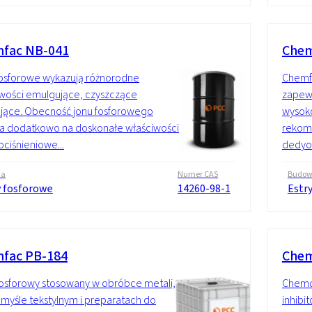
fac NB-041
Chem
fosforowe wykazują różnorodne
Chemf
wości emulgujące, czyszczące
zapew
żające. Obecność jonu fosforowego
wysoko
a dodatkowo na doskonałe właściwości
rekome
ciśnieniowe...
dedyo
wa
Numer CAS
Budo
y fosforowe
14260-98-1
Estr
fac PB-184
Chem
fosforowy stosowany w obróbce metali,
Chemq
myśle tekstylnym i preparatach do
inhibit