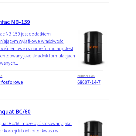
fac NB-159
ac NB-159 jest dodatkiem
niającym wyjątkowe właściwości
ciśnieniowe i smarne formulacji. Jest
ntdowany jako składnik formulacjach
wanych...
wa
Numer CAS
y fosforowe
68607-14-7
quat BC/60
uat Bc/60 może być stosowany jako
or korozji lub inhibitor kwasu w