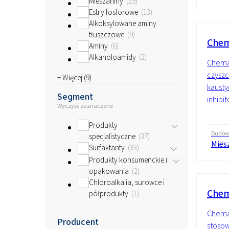
Mieszaniny
25
Estry fosforowe
13
Alkoksylowane aminy
tłuszczowe
9
Chem
Aminy
6
Alkanoloamidy
2
Chema
czyszc
+ Więcej (
9
)
kausty
Segment
inhibit
Wyczyść zaznaczone
Produkty
Budo
specjalistyczne
37
Mies
Surfaktanty
33
Produkty konsumenckie i
opakowania
2
Chloroalkalia, surowce i
Chem
półprodukty
1
Chemax
Producent
stosow