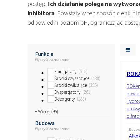
Surowce do żeli poliu
postęp.
Ich działanie polega na wytworz
inhibitora
. Powstały w ten sposób cienki fi
odpowiedni poziom pH, ograniczając postęp
Funkcja
Wyczyść zaznaczone
Emulgatory
515
ROKA
Środki czyszczące
438
Środki zwilżające
355
ROKAm
Dyspergatory
261
powier
Detergenty
188
Hydrog
etoks
+ Więcej (
95
)
o śred
Budowa
Wyczyść zaznaczone
Budo
Alko