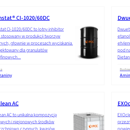
stat® CI-1020/60DC
Dwue
at CI-1020/60DC to lotny inhibitor
Dwuet
i stosowany w produkcji tworzyw
etanol
nych, głownie w procesach wyciskania.
etylen
ektowany dla granulatów
pod na
finowych....
Dietan
wa
Budo
zaniny
Amin
lean AC
EXOc
an AC to unikalna kompozycją
EXOcle
owych i niejonowych środków
przezn
rzchniowo czynnych, kwasów
powier