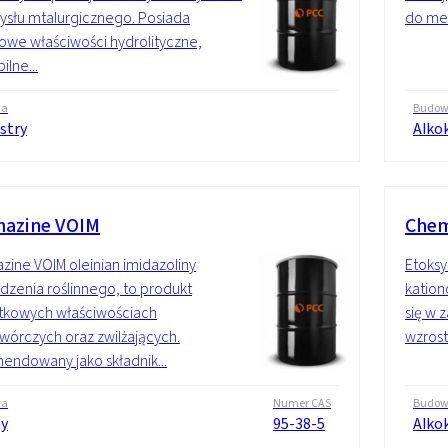
słu mtalurgicznego. Posiada
do met
owe właściwości hydrolityczne,
ilne...
wa
Budo
stry
Alko
azine VOIM
Chem
ine VOIM oleinian imidazoliny
Etoksy
zenia roślinnego, to produkt
kation
tkowych właściwościach
się w 
wórczych oraz zwilżających.
wzrost
ndowany jako składnik...
wa
Numer CAS
Budo
y
95-38-5
Alko