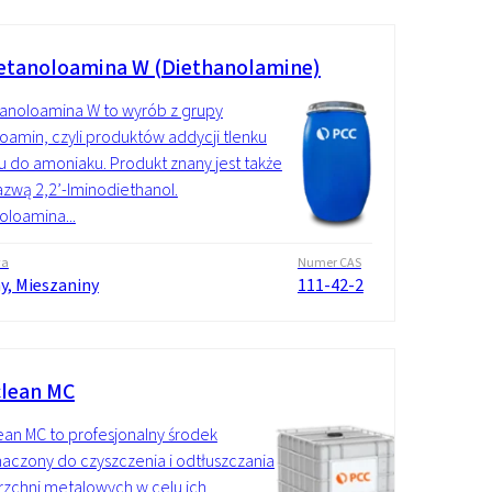
tanoloamina W (Diethanolamine)
anoloamina W to wyrób z grupy
oamin, czyli produktów addycji tlenku
u do amoniaku. Produkt znany jest także
zwą 2,2’-Iminodiethanol.
oloamina...
wa
Numer CAS
y, Mieszaniny
111-42-2
lean MC
an MC to profesjonalny środek
aczony do czyszczenia i odtłuszczania
zchni metalowych w celu ich