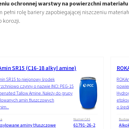
retanowych
Uszczelniacze
eniu ochronnej warstwy na powierzchni materiału
lm pełni rolę bariery zapobiegającej niszczeniu materia
 korozji.
min SR15 (C16-18 alkyl amine)
ROKA
in SR15 to niejonowy środek
ROKAm
zchniowo czynny o nazwie INCI: PEG-15
powier
enated Tallow Amine. Należy do grupy
Hydrog
ylowanych amin tłuszczowych
etoks
nim...
o śred
wa
Numer CAS
Budo
ksylowane aminy tłuszczowe
61791-26-2
Alko