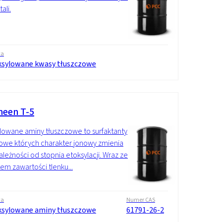
ali.
wa
ksylowane kwasy tłuszczowe
een T-5
lowane aminy tłuszczowe to surfaktanty
owe których charakter jonowy zmienia
zależności od stopnia etoksylacji. Wraz ze
em zawartości tlenku...
wa
Numer CAS
ksylowane aminy tłuszczowe
61791-26-2