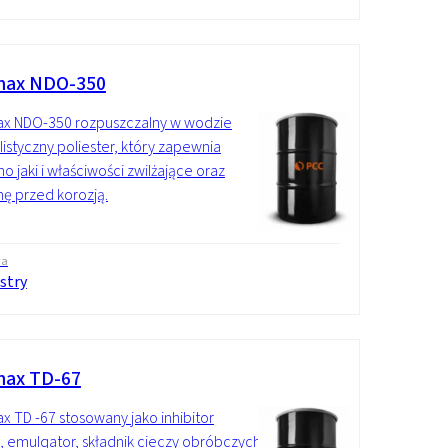
ax NDO-350
x NDO-350 rozpuszczalny w wodzie
listyczny poliester, który zapewnia
o jaki i właściwości zwilżające oraz
ę przed korozją.
wa
stry
ax TD-67
 TD -67 stosowany jako inhibitor
i, emulgator, składnik cieczy obróbczych