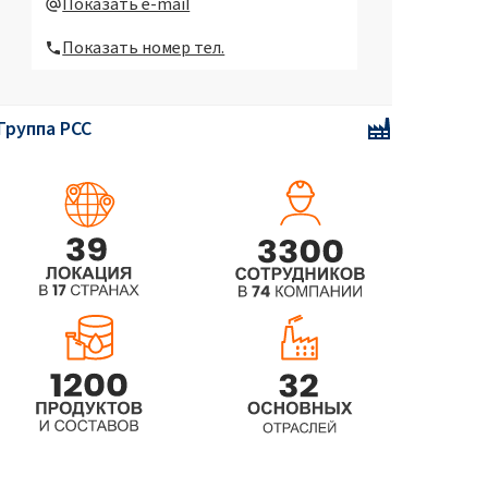
Показать e-mail
(Cocamidopropyl Betaine)
Показать номер тел.
BioROKAMINA K40HC MB
(Cocamidopropyl Betaine)
Группа PCC
ROKAmina®K30 (Cocamidopropyl
Betaine)
ROKAmina®K30 MB
(Cocamidopropyl Betaine)
ROKAmina®K30B (Coco-betaine)
ROKAmina®K30B MB (Coco-betaine)
ROKAmina®K30K (Cocamidopropyl
Betaine)