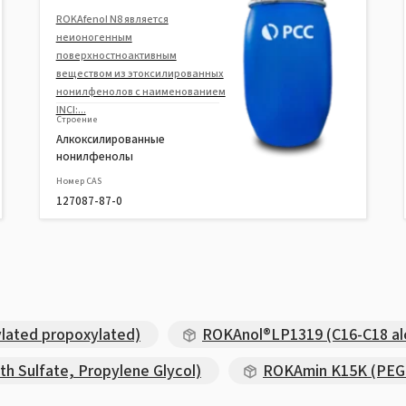
ROKAfenol N8 является
неионогенным
поверхностноактивным
веществом из этоксилированных
нонилфенолов с наименованием
INCI:...
Строение
Алкоксилированные
нонилфенолы
Номер CAS
127087-87-0
lated propoxylated)
ROKAnol®LP1319 (C16-C18 alc
 Sulfate, Propylene Glycol)
ROKAmin K15K (PEG