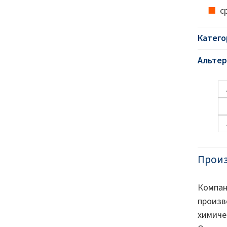
с
Катего
Альтер
Прои
Компа
произ
химиче