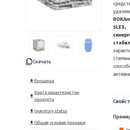
средс
Энергетика и ресурсы
удален
ROKAm
SLES,
синерг
стаби
характ
степен
Скачать
спосо
активн
брошюра
Карта характеристик
продукта
Свойст
Inventory status
Преиму
Общие условия продажи
о