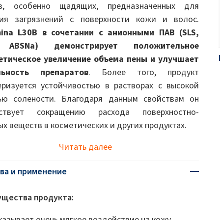
тв, особенно щадящих, предназначенных для
ия загрязнений с поверхности кожи и волос.
ina L30B в сочетании с анионными ПАВ (SLS,
 ABSNa) демонстрирует положительное
етическое увеличение объема пены и улучшает
льность препаратов
. Более того, продукт
еризуется устойчивостью в растворах с высокой
ью солености. Благодаря данным свойствам он
бствует сокращению расхода поверхностно-
ых веществ в косметических и других продуктах.
Читать далее
ва и применение
щества продукта:
казывает очень мягкое воздействие на кожу,