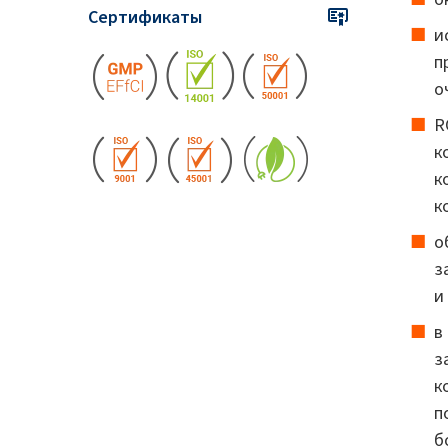
Сертификаты
и
п
о
R
к
к
к
о
з
и
в
з
к
п
б