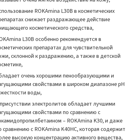
спользование ROKAmina L30B в косметических
репаратах снижает раздражающее действие
чищающего косметического средства,
OKAmina L30B особенно рекомендуется в
осметических препаратах для чувствительной
ожи, склонной к раздражению, а также в детской
осметике,
бладает очень хорошими пенообразующими и
агущающими свойствами в широком диапазоне pH
 жесткости воды,
 присутствии электролитов обладает лучшими
агущающими свойствами по сравнению с
окамидопропилбетаином – ROKAmina K30, и даже
о сравнению с ROKAmina K40HC, которая содержит
олее высокую концентрацию активного вещества,