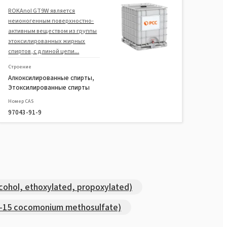
ROKAnol GT9W является
неионогенным поверхностно-
активным веществом из группы
этоксилированных жирных
спиртов, с длиной цепи...
Строение
Алкоксилированные спирты,
Этоксилированные спирты
Номер CAS
97043-91-9
ohol, ethoxylated, propoxylated)
-15 cocomonium methosulfate)