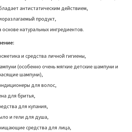
бладает антистатическим действием,
иоразлагаемый продукт,
а основе натуральных ингредиентов.
ение:
осметика и средства личной гигиены,
ампуни (особенно очень мягкие детские шампуни и
расящие шампуни),
ондиционеры для волос,
ена для бритья,
редства для купания,
ыло и гели для душа,
чищающие средства для лица,