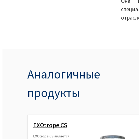
Она п
специа
отрасл
Аналогичные
продукты
EXOtrope CS
EXOtrope CS является