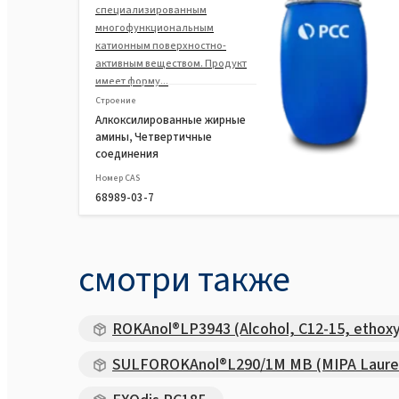
специализированным
многофункциональным
катионным поверхностно-
активным веществом. Продукт
имеет форму...
Строение
Алкоксилированные жирные
амины, Четвертичные
соединения
Номер CAS
68989-03-7
смотри также
ROKAnol®LP3943 (Alcohol, C12-15, ethoxy
SULFOROKAnol®L290/1M MB (MIPA Laureth