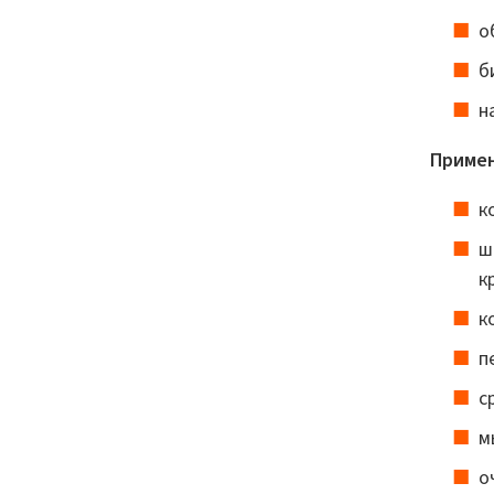
о
б
н
Примен
к
ш
к
к
п
с
м
о