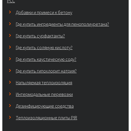
PCC
Добавки и примеси к бетону
Где купить ингредиенты для пенополиуретана?
Где купить сурфактанты?
Где купить соляную кислоту?
Где купить каустическую соду?
Где купить гипохлорит натрия?
Напыляемая теплоизоляция
Интермодальные перевозки
Дезинфицирующие средства
Теплоизоляционные плиты PIR