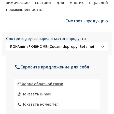
химические составы для многих отраслей
промышленности.
Смотреть продукцию
Смотрите другие варианты этого продукта
ROKAmina®K40HC MB (Cocamidopropyl Betaine)
BioROKAmina K30B (Coco-betaine)
Спросите предложение для себя
BioROKAMINA K30B MB (Coco-betaine)
Форма обратной связи
BioROKAMINA K40HC (Cocamidopropyl
Показать e-mail
Betaine)
Показать номер тел.
BioROKAMINA K40HC MB (Cocamidopropyl