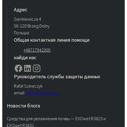
Aдрес
Sienkiewicza 4
56-120 Brzeg Dolny
Польша
Общая контактная линия помощи
+48717942000
найди нас
Руководитель службы защиты данных
Rafał Szewczyk
email:
iod.rokita@pcc.eu
Новости блога
Средства для увлажнения почвы — EXOwet R3823 и
EXOwet R3831