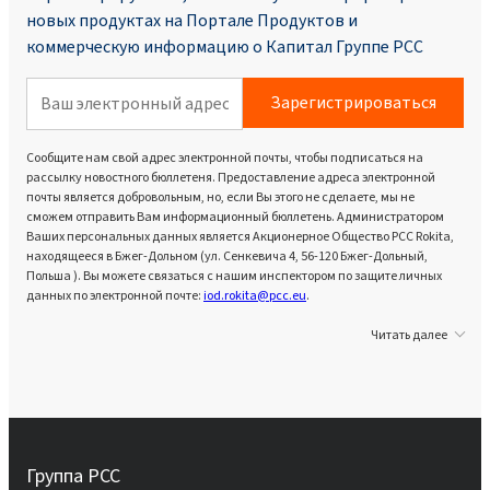
новых продуктах на Портале Продуктoв и
коммерческую информацию о Капитал Группе PCC
Зарегистрироваться
Сообщите нам свой адрес электронной почты, чтобы подписаться на
рассылку новостного бюллетеня. Предоставление адреса электронной
почты является добровольным, но, если Вы этого не сделаете, мы не
сможем отправить Вам информационный бюллетень. Администратором
Ваших персональных данных является Акционерное Общество PCC Rokita,
находящееся в Бжег-Дольном (ул. Сенкевича 4, 56-120 Бжег-Дольный,
Польша ). Вы можете связаться с нашим инспектором по защите личных
данных по электронной почте:
iod.rokita@pcc.eu
.
Читать далее
Группа PCC