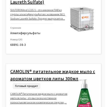
Laureth Sulfate)
SULFOROKAnol L225/1 – это анионное ПАВ из
группы алкилэфирсульфатов с названием INCI:
Sodium Laureth Sulfate. Продукт выпускается...
Строение
Алкилэфирсульфаты
Номер CAS
68891-38-3
CAMOLIN® питательное жидкое мыло с
ароматом цветков липы 300мл
Готовый продукт
CAMOLIN® Питательное жидкое мыло с ароматом
цветков липы - это высококачественное,
полностью веганское косметическое средство,...