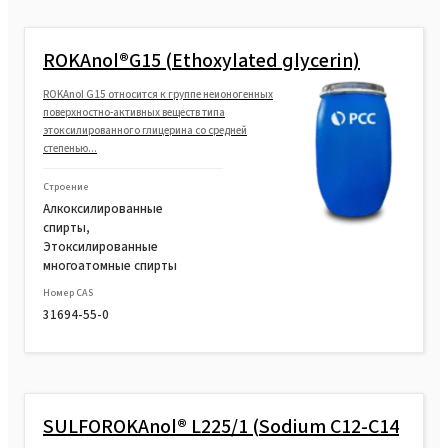
ROKAnol®G15 (Ethoxylated glycerin)
ROKAnol G15 относится к группе неионогенных
поверхностно-активных веществ типа
этоксилированного глицерина со средней
степенью...
Строение
Алкоксилированные
спирты,
Этоксилированные
многоатомные спирты
Номер CAS
31694-55-0
SULFOROKAnol® L225/1 (Sodium C12-C14