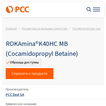
Главная
Косметика и моющие средства
Косметические средст
ROKAmina®K40HC MB
(Cocamidopropyl Betaine)
Образцы доступны
Спросите о продукте
Производитель
PCC Exol SA
Химическое название