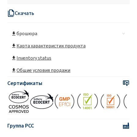
Betaine)
Скачать
ROKAmina®K30 (Cocamidopropyl Betaine)
брошюра
ROKAmina®K30 MB (Cocamidopropyl
Betaine)
Карта характеристик продукта
Inventory status
ROKAmina®K30B (Coco-betaine)
Общие условия продажи
ROKAmina®K30B MB (Coco-betaine)
Сертификаты
ROKAmina®K30K (Cocamidopropyl Betaine)
ROKAmina®K40 (Cocamidopropyl Betaine)
Группа PCC
ROKAmina®K40HC (Cocamidopropyl