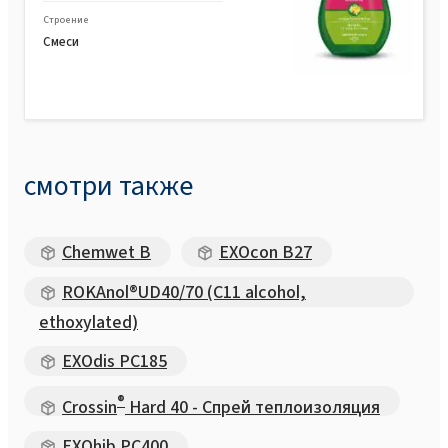
Строение
Смеси
смотри также
Chemwet B
EXOcon B27
ROKAnol®UD40/70 (C11 alcohol,
ethoxylated)
EXOdis PC185
®
Crossin
Hard 40 - Спрей теплоизоляция
EXOhib PC400