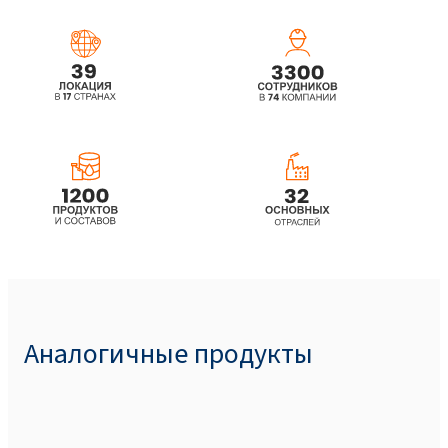
Betaine)
ROKAmina®L30B (Lauryl betaine)
ROKAmina®L30B MB (Lauryl betaine)
ROKAmina®K40 MB (Cocamidopropyl
Betaine)
ROKAmina®K45HC (Cocamidopropyl
Betaine)
Аналогичные продукты