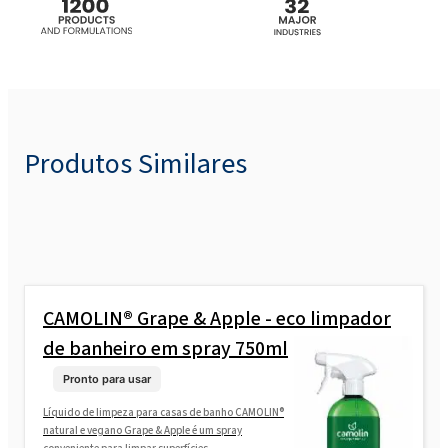
ROKamina®K40 MB (Cocamidopropyl
Betaine)
ROKamina®K45HC (Cocamidopropyl
Betaine)
Produtos Similares
CAMOLIN® Grape & Apple - eco limpador
de banheiro em spray 750ml
Pronto para usar
Líquido de limpeza para casas de banho CAMOLIN®
natural e vegano Grape & Apple é um spray