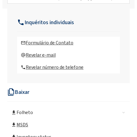
BioROKAMINA K30B (Coco-betaína)
Inquéritos individuais
BioROKAMINA K30B MB (Coco-betaína)
Formulário de Contato
BioROKAMINA K40HC (Cocamidopropyl
Revelar e-mail
Betaine)
Revelar número de telefone
BioROKAMINA K40HC MB (Cocamidopropyl
Betaine)
Baixar
ROKamina®K30 (Cocamidopropyl Betaine)
Folheto
ROKamina®K30 MB (Cocamidopropyl
Betaine)
MSDS
Inventory status