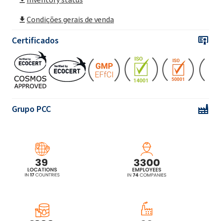
ROKamina®K30B (Coco-betaína)
Condições gerais de venda
ROKamina®K30B MB (Coco-betaína)
Certificados
ROKamina®K30K (Cocamidopropyl Betaine)
ROKamina®K40 (Cocamidopropyl Betaine)
Grupo PCC
ROKamina®K40HC (Cocamidopropyl
Betaine)
ROKamina®L30B (Lauryl betaine)
ROKamina®L30B MB (Lauryl betaine)