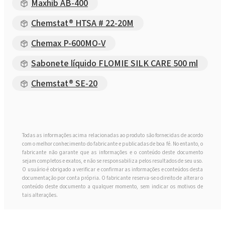
Maxhib AB-400
Chemstat® HTSA # 22-20M
Chemax P-600MO-V
Sabonete líquido FLOMIE SILK CARE 500 ml
Chemstat® SE-20
Todas as informações acima relacionadas ao produto são fornecidas de acordo
com o melhor conhecimento do fabricante e publicadas de boa fé. No entanto, o
fabricante não garante que as informações e o conteúdo deste documento
sejam completos e exatos, e não se responsabiliza pelos resultados de seu uso.
O usuário é obrigado a verificar e confirmar as informações e conteúdos desta
documentação por conta própria. O fabricante reserva-se o direito de alterar o
conteúdo deste documento a qualquer momento, sem indicar os motivos de
tais alterações.