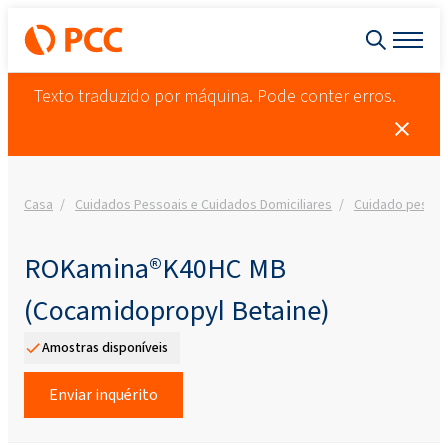
Texto traduzido por máquina. Pode conter erros.
Casa
Cuidados Pessoais e Cuidados Domiciliares
Cuidado pessoa
ROKamina®K40HC MB
(Cocamidopropyl Betaine)
Amostras disponíveis
Enviar inquérito