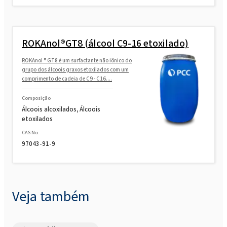
ROKAnol®GT8 (álcool C9-16 etoxilado)
ROKAnol ® GT8 é um surfactante não iônico do
grupo dos álcoois graxos etoxilados com um
comprimento de cadeia de C9 - C16....
Composição
Álcoois alcoxilados, Álcoois
etoxilados
CAS No.
97043-91-9
Veja também