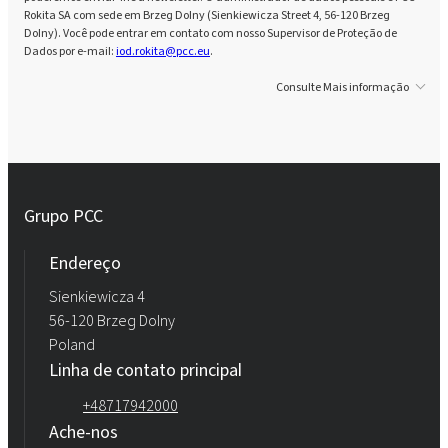
Rokita SA com sede em Brzeg Dolny (Sienkiewicza Street 4, 56-120 Brzeg
Dolny). Você pode entrar em contato com nosso Supervisor de Proteção de
Dados por e-mail:
iod.rokita@pcc.eu
.
Consulte Mais informação
Grupo PCC
Endereço
Sienkiewicza 4
56-120 Brzeg Dolny
Poland
Linha de contato principal
+48717942000
Ache-nos