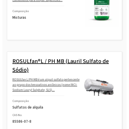
conveniente para limpar superfícies...
Composição
Misturas
ROSULfan®L / PH MB (Lauril Sulfato de
Sódio)
ROSULfan L/PH MB é um alquil sulfato pertencente
ao grupo dos tensoativos aniônicos (nome INCI:
Sodium Lauryl Sulphate, SLS)...
Composição
Sulfatos de alquila
CAS No.
85586-07-8