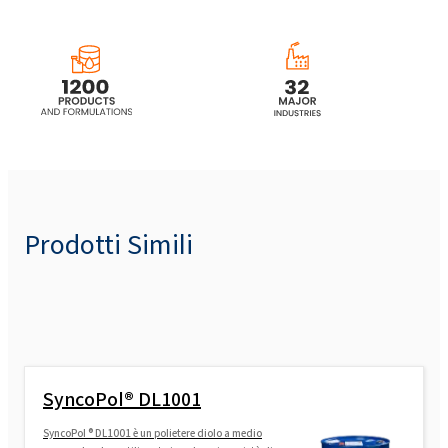
Prodotti Simili
SyncoPol® DL1001
SyncoPol ® DL1001 è un polietere diolo a medio