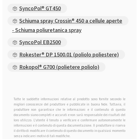
SyncoPol® GT450
Schiuma spray Crossin® 450 a cellule aperte
- Schiuma poliuretanica spray
SyncoPol EB2500
Rokester® DP 1500.01 (poliolo poliestere)
Rokopol® G700 (polietere poliolo)
Tutte le suddette informazioni relative al prodotto sono fornite secondo le
migliori conoscenze del produttore e pubblicate in buona fede. Tuttavia, il
produttore non garantisce che le informazioni e il contenuto di questo
documento siano completi e accurati e non sarà responsabile dei risultati del
loro utilizzo. L'utente è tenuto a verificare e confermare autonomamente le
informazioni e il contenuto di questa documentazione. Il produttore si riserva
il diritto di modificare il contenuto di questo documento in qualsiasi momento
senza indicare i motivi di tali modifiche.