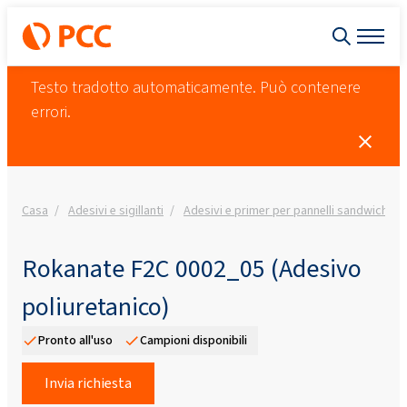
Testo tradotto automaticamente. Può contenere
errori.
Casa
Adesivi e sigillanti
Adesivi e primer per pannelli sandwich
Rokanate F2C 0002_05 (Adesivo
poliuretanico)
Pronto all'uso
Campioni disponibili
Invia richiesta