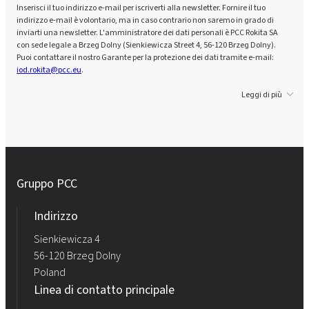
Inserisci il tuo indirizzo e-mail per iscriverti alla newsletter. Fornire il tuo
indirizzo e-mail è volontario, ma in caso contrario non saremo in grado di
inviarti una newsletter. L'amministratore dei dati personali è PCC Rokita SA
con sede legale a Brzeg Dolny (Sienkiewicza Street 4, 56-120 Brzeg Dolny).
Puoi contattare il nostro Garante per la protezione dei dati tramite e-mail:
iod.rokita@pcc.eu
.
Leggi di più
Gruppo PCC
Indirizzo
Sienkiewicza 4
56-120 Brzeg Dolny
Poland
Linea di contatto principale