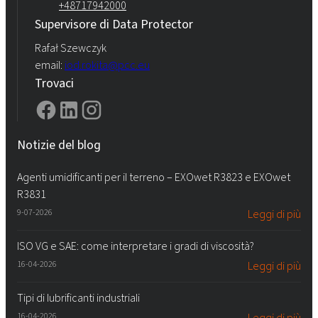
+48717942000
Supervisore di Data Protector
Rafał Szewczyk
email:
iod.rokita@pcc.eu
Trovaci
Notizie del blog
Agenti umidificanti per il terreno – EXOwet R3823 e EXOwet
R3831
9-07-2026
Leggi di più
ISO VG e SAE: come interpretare i gradi di viscosità?
16-04-2026
Leggi di più
Tipi di lubrificanti industriali
16-04-2026
Leggi di più