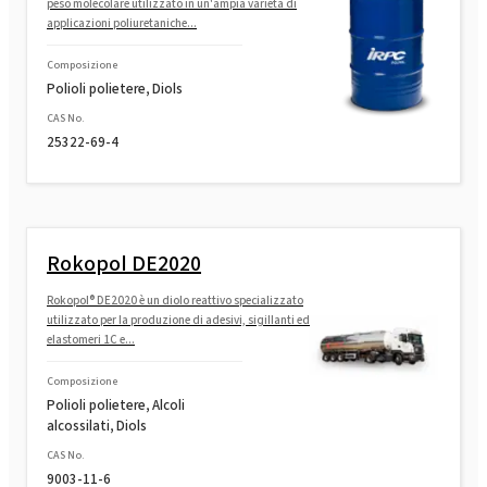
peso molecolare utilizzato in un'ampia varietà di
applicazioni poliuretaniche...
Composizione
Polioli polietere, Diols
CAS No.
25322-69-4
Rokopol DE2020
Rokopol® DE2020 è un diolo reattivo specializzato
utilizzato per la produzione di adesivi, sigillanti ed
elastomeri 1C e...
Composizione
Polioli polietere, Alcoli
alcossilati, Diols
CAS No.
9003-11-6