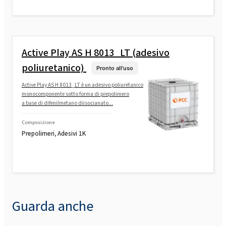
Active Play AS H 8013_LT (adesivo
poliuretanico)
Pronto all'uso
Active Play AS H 8013_LT è un adesivo poliuretanico
monocomponente sotto forma di prepolimero
a base di difenilmetano diisocianato...
Composizione
Prepolimeri, Adesivi 1K
Guarda anche