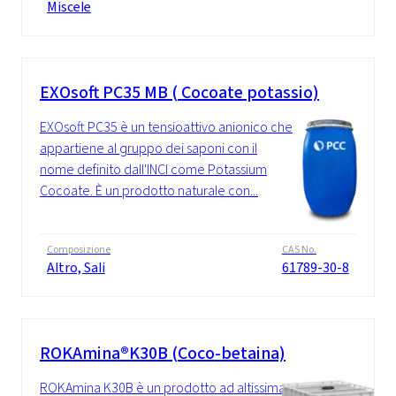
Miscele
EXOsoft PC35 MB ( Cocoate potassio)
EXOsoft PC35 è un tensioattivo anionico che
appartiene al gruppo dei saponi con il
nome definito dall'INCI come Potassium
Cocoate. È un prodotto naturale con...
Composizione
CAS No.
Altro, Sali
61789-30-8
ROKAmina®K30B (Coco-betaina)
ROKAmina K30B è un prodotto ad altissima