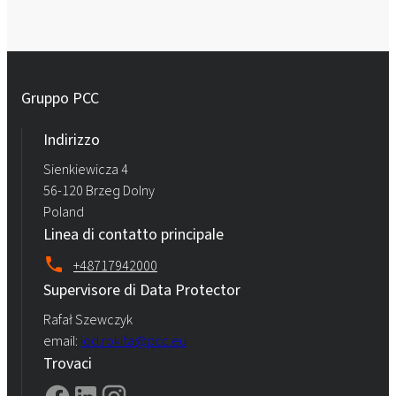
Gruppo PCC
Indirizzo
Sienkiewicza 4
56-120 Brzeg Dolny
Poland
Linea di contatto principale
+48717942000
Supervisore di Data Protector
Rafał Szewczyk
email:
iod.rokita@pcc.eu
Trovaci