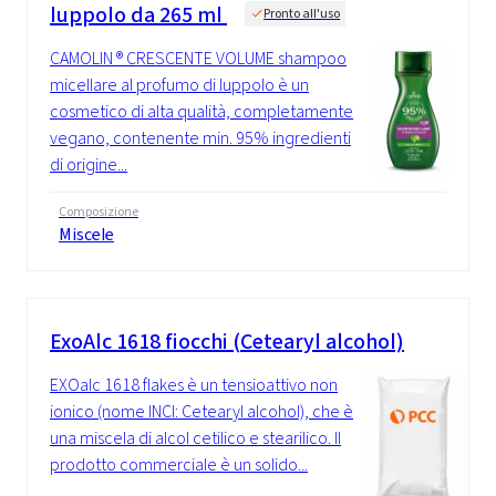
luppolo da 265 ml
Pronto all'uso
CAMOLIN ® CRESCENTE VOLUME shampoo
micellare al profumo di luppolo è un
cosmetico di alta qualità, completamente
vegano, contenente min. 95% ingredienti
di origine...
Composizione
Miscele
ExoAlc 1618 fiocchi (Cetearyl alcohol)
EXOalc 1618 flakes è un tensioattivo non
ionico (nome INCI: Cetearyl alcohol), che è
una miscela di alcol cetilico e stearilico. Il
prodotto commerciale è un solido...