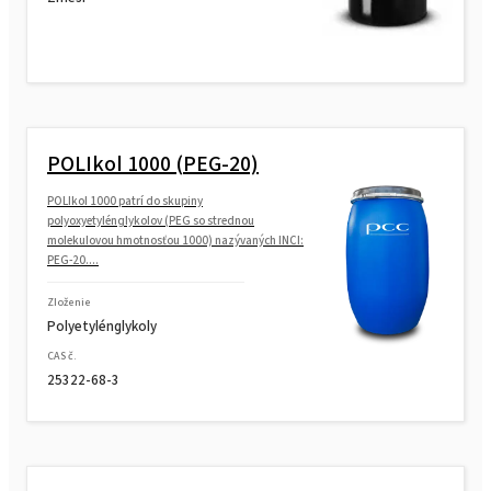
POLIkol 1000 (PEG-20)
POLIkol 1000 patrí do skupiny
polyoxyetylénglykolov (PEG so strednou
molekulovou hmotnosťou 1000) nazývaných INCI:
PEG-20....
Zloženie
Polyetylénglykoly
CAS č.
25322-68-3