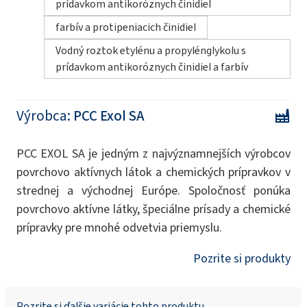
prídavkom antikoróznych činidiel
farbív a protipeniacich činidiel
Vodný roztok etylénu a propylénglykolu s
prídavkom antikoróznych činidiel a farbív
Výrobca:
PCC Exol SA
PCC EXOL SA je jedným z najvýznamnejších výrobcov
povrchovo aktívnych látok a chemických prípravkov v
strednej a východnej Európe. Spoločnosť ponúka
povrchovo aktívne látky, špeciálne prísady a chemické
prípravky pre mnohé odvetvia priemyslu.
Pozrite si produkty
Pozrite si ďalšie variácie tohto produktu