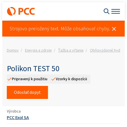
Strojovo preložený text. Môže obsahovať chyby.
Domov
Energia a zdroje
Ťažba a vŕtanie
Ohňovzdorné hydrauli
Polikon TEST 50
Pripravený k použitiu
Vzorky k dispozícii
Odoslať dopyt
Výrobca
PCC Exol SA