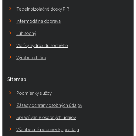
Tepelnoizolačné dosky PIR
Intermodálna doprava
Lúh sodný
Vločky hydroxidu sodného
Výrobca chlóru
Sitemap
Podmienky služby
Zásady ochrany osobných údajov
Spracúvanie osobných údajov
Všeobecné podmienky predaja