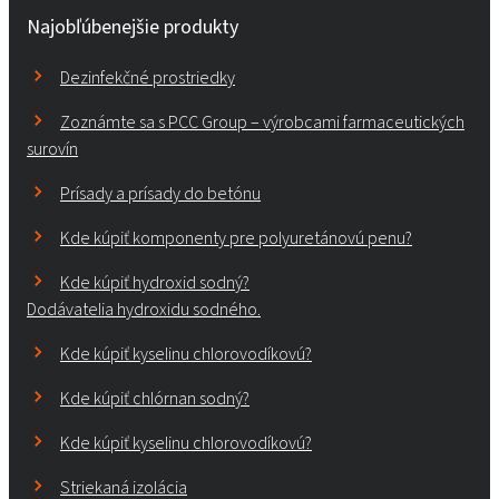
Najobľúbenejšie produkty
Dezinfekčné prostriedky
Zoznámte sa s PCC Group – výrobcami farmaceutických
surovín
Prísady a prísady do betónu
Kde kúpiť komponenty pre polyuretánovú penu?
Kde kúpiť hydroxid sodný?
Dodávatelia hydroxidu sodného.
Kde kúpiť kyselinu chlorovodíkovú?
Kde kúpiť chlórnan sodný?
Kde kúpiť kyselinu chlorovodíkovú?
Striekaná izolácia