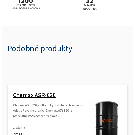
Podobné produkty
Chemax ASR-620
Chemax ASR-620 je alkalicky stabilné aditívum na
odstraňovanie slizníc. Chemax ASR-620 je
rozpustný v 5% koncentráciách v...
Zloženie
Zmesi