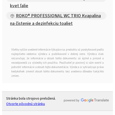
kvet ľalie
ROKO® PROFESSIONAL WC TRIO Kvapalina
na čistenie a dezinfekciu toaliet
Všetky vyššie uvedené informácie týkajúce sa produktu sú poskytované podľa
najlepšieho vedomia výrobcu a publikované v dobrej viere. Výrobca však
nezaručuje, že informácie a obsah tohto dokumentu sú úplné a presné a
nezodpovedá za výsledky ich použitia. Používateľ je povinný si sám overiť a
potvrdiť informácie a obsah tejto dokumentácie. Výrobca si vyhradzuje právo
kedykoľvek zmeniť obsah tohto dokumentu bez uvedenia dôvodov takýchto
zmien.
Stránka bola strojovo preložená.
Otvorte pôvodnú stránku