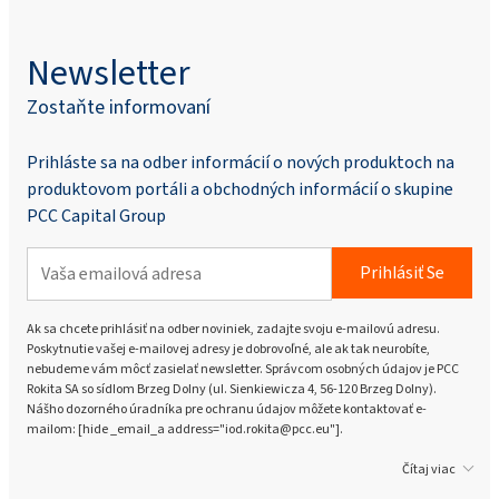
Newsletter
Zostaňte informovaní
Prihláste sa na odber informácií o nových produktoch na
produktovom portáli a obchodných informácií o skupine
PCC Capital Group
Prihlásiť Se
Ak sa chcete prihlásiť na odber noviniek, zadajte svoju e-mailovú adresu.
Poskytnutie vašej e-mailovej adresy je dobrovoľné, ale ak tak neurobíte,
nebudeme vám môcť zasielať newsletter. Správcom osobných údajov je PCC
Rokita SA so sídlom Brzeg Dolny (ul. Sienkiewicza 4, 56-120 Brzeg Dolny).
Nášho dozorného úradníka pre ochranu údajov môžete kontaktovať e-
mailom: [hide _email_a address="iod.rokita@pcc.eu"].
Čítaj viac