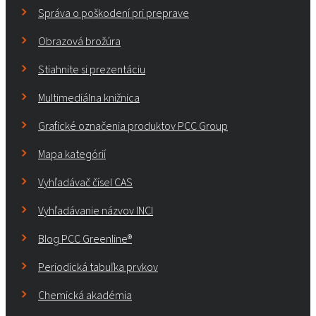
Správa o poškodení pri preprave
Obrazová brožúra
Stiahnite si prezentáciu
Multimediálna knižnica
Grafické označenia produktov PCC Group
Mapa kategórií
Vyhľadávač čísel CAS
Vyhľadávanie názvov INCI
Blog PCC Greenline®
Periodická tabuľka prvkov
Chemická akadémia