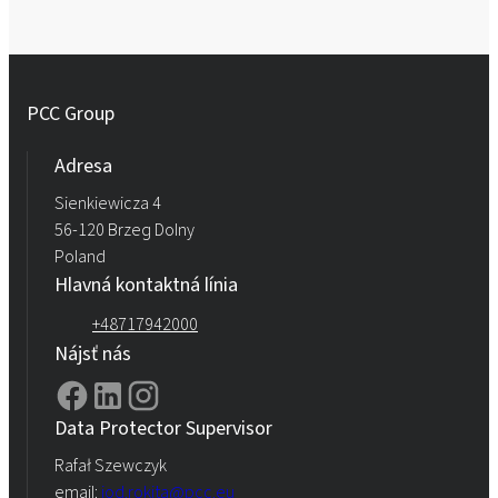
PCC Group
Adresa
Sienkiewicza 4
56-120 Brzeg Dolny
Poland
Hlavná kontaktná línia
+48717942000
Nájsť nás
Data Protector Supervisor
Rafał Szewczyk
email:
iod.rokita@pcc.eu