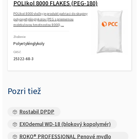
POLIkol 8000 FLAKES (PEG-180)
POLIkol 8000 vločky je produkt patriaci do skupiny
polyoxyetylénglykolov (PEG s priemernou
molekulovou hmotnosťou 8000),...
Zloženie
Polyetylénglykoly
CAS č.
25322-68-3
Pozri tiež
Rostabil DPDP
EXOdemul WD-18 (blokový kopolymér)
ROKO® PROFESSIONAL Penové mydlo