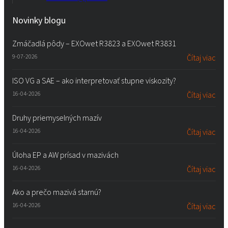
Novinky blogu
Zmáčadlá pôdy – EXOwet R3823 a EXOwet R3831
9-07-2026
Čítaj viac
ISO VG a SAE – ako interpretovať stupne viskozity?
16-04-2026
Čítaj viac
Druhy priemyselných mazív
16-04-2026
Čítaj viac
Úloha EP a AW prísad v mazivách
16-04-2026
Čítaj viac
Ako a prečo mazivá starnú?
16-04-2026
Čítaj viac