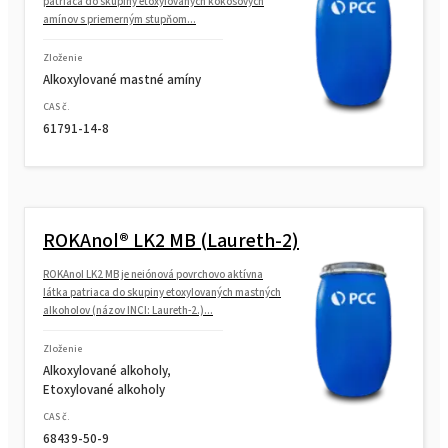
patriaca do skupiny etoxylovaných kokosových
amínov s priemerným stupňom...
Zloženie
Alkoxylované mastné amíny
CAS č.
61791-14-8
ROKAnol® LK2 MB (Laureth-2)
ROKAnol LK2 MB je neiónová povrchovo aktívna
látka patriaca do skupiny etoxylovaných mastných
alkoholov (názov INCI: Laureth-2.)...
Zloženie
Alkoxylované alkoholy,
Etoxylované alkoholy
CAS č.
68439-50-9