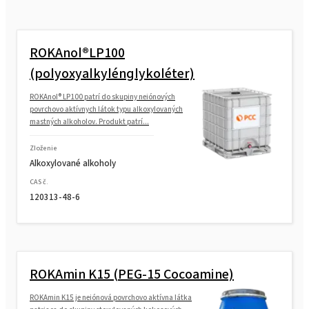
ROKAnol®LP100
(polyoxyalkylénglykoléter)
ROKAnol® LP100 patrí do skupiny neiónových
povrchovo aktívnych látok typu alkoxylovaných
mastných alkoholov. Produkt patrí...
Zloženie
Alkoxylované alkoholy
CAS č.
120313-48-6
ROKAmin K15 (PEG-15 Cocoamine)
ROKAmin K15 je neiónová povrchovo aktívna látka