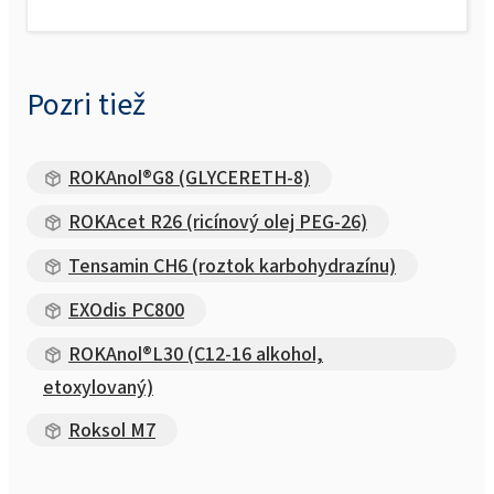
Pozri tiež
ROKAnol®G8 (GLYCERETH-8)
ROKAcet R26 (ricínový olej PEG-26)
Tensamin CH6 (roztok karbohydrazínu)
EXOdis PC800
ROKAnol®L30 (C12-16 alkohol,
etoxylovaný)
Roksol M7