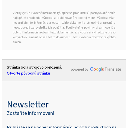
Všetky vyššie uvedené informácie týkajúce sa produktu sú poskytované podľa
najlepšieho vedomia výrobcu a publikované v dobrej viere. Výrobca však
nezaručuje, že informácie a obsah tohto dokumentu sú úplné a presné a
nezodpovedá za výsledky ich použitia. Používateľ je povinný si sám overiť a
potvrdiť informácie a obsah tejto dokumentácie. Výrobca si vyhradzuje právo
kedykoľvek zmeniť obsah tohto dokumentu bez uvedenia dôvodov takýchto
zmien.
Stránka bola strojovo preložená.
Otvorte pôvodnú stránku
Newsletter
Zostaňte informovaní
Prihláste sa na odber informácií o nových produktoch na