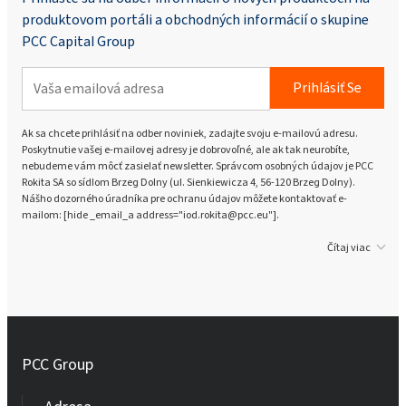
produktovom portáli a obchodných informácií o skupine
PCC Capital Group
Prihlásiť Se
Ak sa chcete prihlásiť na odber noviniek, zadajte svoju e-mailovú adresu.
Poskytnutie vašej e-mailovej adresy je dobrovoľné, ale ak tak neurobíte,
nebudeme vám môcť zasielať newsletter. Správcom osobných údajov je PCC
Rokita SA so sídlom Brzeg Dolny (ul. Sienkiewicza 4, 56-120 Brzeg Dolny).
Nášho dozorného úradníka pre ochranu údajov môžete kontaktovať e-
mailom: [hide _email_a address="iod.rokita@pcc.eu"].
Čítaj viac
PCC Group