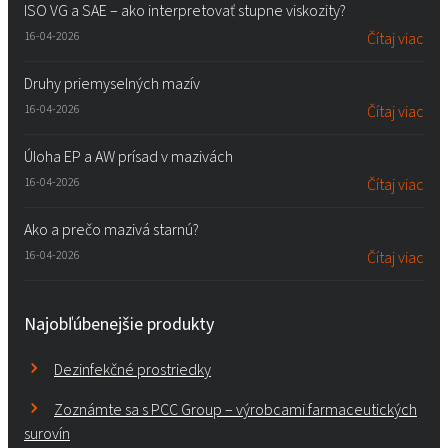
ISO VG a SAE – ako interpretovať stupne viskozity?
16-04-2026
Čítaj viac
Druhy priemyselných mazív
16-04-2026
Čítaj viac
Úloha EP a AW prísad v mazivách
16-04-2026
Čítaj viac
Ako a prečo mazivá starnú?
16-04-2026
Čítaj viac
Najobľúbenejšie produkty
Dezinfekčné prostriedky
Zoznámte sa s PCC Group – výrobcami farmaceutických
surovín