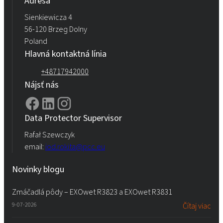
Adresa
Sienkiewicza 4
56-120 Brzeg Dolny
Poland
Hlavná kontaktná línia
+48717942000
Nájsť nás
Data Protector Supervisor
Rafał Szewczyk
email:
iod.rokita@pcc.eu
Novinky blogu
Zmáčadlá pôdy – EXOwet R3823 a EXOwet R3831
9-07-2026
Čítaj viac