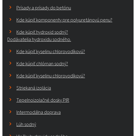
Prísady a prísady do betónu
Kde kúpiť komponenty pre polyuretánovú penu?
Kde kúpiť hydroxid sodný?
Dodávatelia hydroxidu sodného.
Kde kúpiť kyselinu chlorovodíkovú?
Kde kúpiť chlórnan sodný?
Kde kúpiť kyselinu chlorovodíkovú?
Striekaná izolácia
Tepelnoizolačné dosky PIR
Intermodálna doprava
Lúh sodný