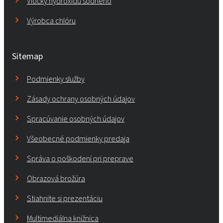
Vločky hydroxidu sodného
Výrobca chlóru
Sitemap
Podmienky služby
Zásady ochrany osobných údajov
Spracúvanie osobných údajov
Všeobecné podmienky predaja
Správa o poškodení pri preprave
Obrazová brožúra
Stiahnite si prezentáciu
Multimediálna knižnica