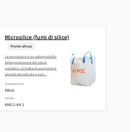
Microsilice (fumi di silice)
Pronto all'uso
La microsilice è un sottoprodotto
della produzione del silicio
metallico. Si tratta di una polvere
amorfa densificata o non...
Composizione
Silicio
CAS No.
69012-64-2