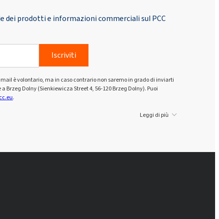
tale dei prodotti e informazioni commerciali sul PCC
Iscriviti
zo e-mail è volontario, ma in caso contrario non saremo in grado di inviarti
e a Brzeg Dolny (Sienkiewicza Street 4, 56-120 Brzeg Dolny). Puoi
cc.eu
.
Leggi di più