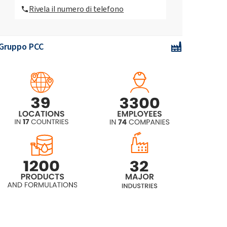
Rivela il numero di telefono
Rokryl KSP
Gruppo PCC
Rokryl SU25
Rokryl SW1
Rokryl SW25M
Rokryl TW1