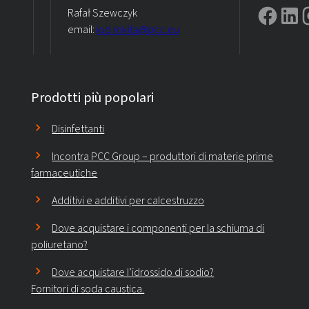
Rafał Szewczyk
email:
iod.rokita@pcc.eu
Prodotti più popolari
Disinfettanti
Incontra PCC Group – produttori di materie prime
farmaceutiche
Additivi e additivi per calcestruzzo
Dove acquistare i componenti per la schiuma di
poliuretano?
Dove acquistare l’idrossido di sodio?
Fornitori di soda caustica.