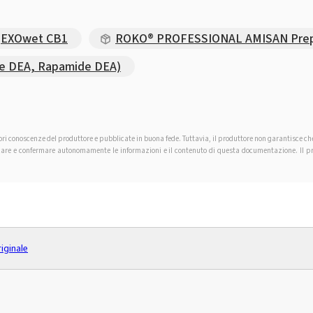
EXOwet CB1
ROKO® PROFESSIONAL AMISAN Preparat
de DEA, Rapamide DEA)
iori conoscenze del produttore e pubblicate in buona fede. Tuttavia, il produttore non garantisce c
ificare e confermare autonomamente le informazioni e il contenuto di questa documentazione. Il pro
riginale