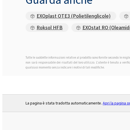
EXOplast OTE3 (Polietilenglicole)
Roksol HFB
EXOstat RO (Oleami
Tutte le suddette informazioni relative al prodotto sono fornite secondo le migl
non sarà responsabile dei risultati del loro utilizzo. L'utente è tenuto a ver
qualsiasi momento senza indicare i motivi di tali modifiche.
La pagina è stata tradotta automaticamente.
Apri la pagina o