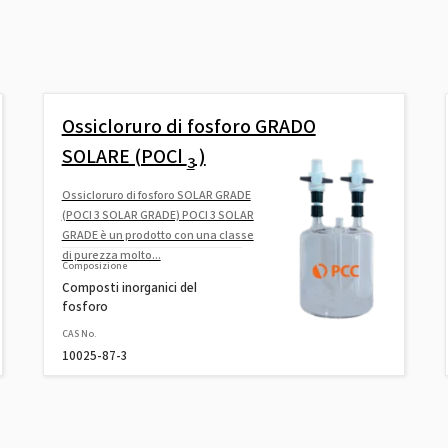
Ossicloruro di fosforo GRADO
SOLARE (POCl
)
3
Ossicloruro di fosforo SOLAR GRADE
(POCl 3 SOLAR GRADE) POCl 3 SOLAR
GRADE è un prodotto con una classe
di purezza molto...
Composizione
Composti inorganici del
fosforo
CAS No.
10025-87-3