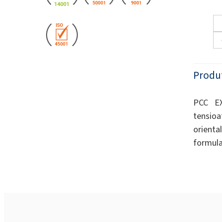
Produ
PCC EX
tensioa
orienta
formulaz