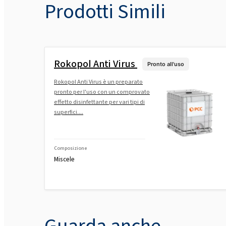
Prodotti Simili
Rokopol Anti Virus
Pronto all'uso
Rokopol Anti Virus è un preparato
pronto per l'uso con un comprovato
effetto disinfettante per vari tipi di
superfici....
Composizione
Miscele
Guarda anche