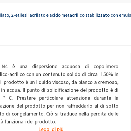
e
Liquidi per WC
e
ate 80)
POLIkol 4000 COMPRESSE (PEG-90)
Fertilizzanti fogliari
ato, 2-etilesil acrilato e acido metacrilico stabilizzato con emuls
Ipoclorito di sodio
Isolamento di fili e cavi
Isolamento in schiuma
Elettronica e applicazioni
Impermeabilizzazione
Profumi
tecniche
cino PEG-40)
ROKAnol ID7 (Isodeceth-7)
scaglie di soda caustica
 C12-15, etossilato
ROKAnol®LP3135 (Etere di
Prodotti multiuso
poliossialchilenglicole)
PEG-11 Olio di ricino
C9-11 PARETH-8
e
OCF (schiuma
Pannelli sandwich
Triclorosilano
monocomponente)
 N4 è una dispersione acquosa di copolimero
Additivi
Sigillanti
Sorbitano Oleate
lico-acrilico con un contenuto solido di circa il 50% in
Detergenti per il bagno
Detergenti per la cuci
Il prodotto è un liquido viscoso, da bianco a cremoso,
PEG-12
 in acqua. Il punto di solidificazione del prodotto è di
n PU
Sistemi spray termici e acustici
Tubi preisolati
0 ° C. Prestare particolare attenzione durante la
azione del prodotto per non raffreddarlo al di sotto
Detersivi per lavastoviglie
Detersivi per lavastovi
mano
to di congelamento. Ciò si traduce nella perdita delle
tà funzionali del prodotto.
Leggi di più