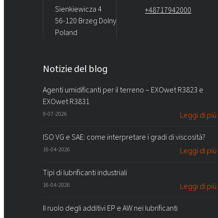
Sienkiewicza 4
+48717942000
56-120 Brzeg Dolny
Poland
Notizie del blog
Agenti umidificanti per il terreno – EXOwet R3823 e
EXOwet R3831
9-07-2026
Leggi di più
ISO VG e SAE: come interpretare i gradi di viscosità?
16-04-2026
Leggi di più
Tipi di lubrificanti industriali
16-04-2026
Leggi di più
Il ruolo degli additivi EP e AW nei lubrificanti