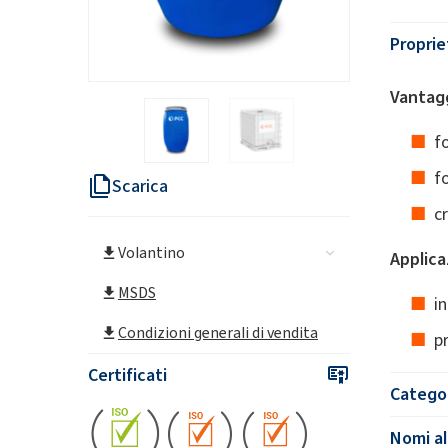
Proprie
Vantagg
f
f
Scarica
c
Volantino
Applica
MSDS
i
Condizioni generali di vendita
p
Certificati
Catego
Nomi al