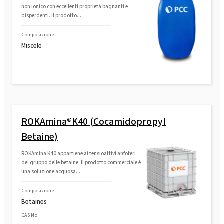
non ionico con eccellenti proprietà bagnanti e
disperdenti. Il prodotto...
ROKAfenol PN7K (estere fosforico di
nonilfenolo)
Composizione
Miscele
ROKAfenol D22 (dodecilfenolo etossilato)
ROKAmina®K40 (Cocamidopropyl
Betaine)
ROKAmina K40 appartiene ai tensioattivi anfoteri
del gruppo delle betaine. Il prodotto commerciale è
una soluzione acquosa...
Composizione
Betaines
CAS No.