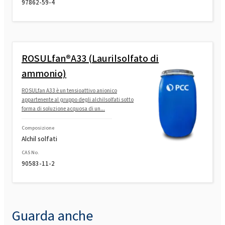
97862-59-4
ROSULfan®A33 (Laurilsolfato di
ammonio)
ROSULfan A33 è un tensioattivo anionico
appartenente al gruppo degli alchilsolfati sotto
forma di soluzione acquosa di un...
Composizione
Alchil solfati
CAS No.
90583-11-2
Guarda anche