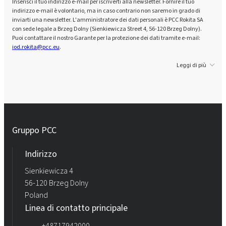
Inserisci il tuo indirizzo e-mail per iscriverti alla newsletter. Fornire il tuo
indirizzo e-mail è volontario, ma in caso contrario non saremo in grado di
inviarti una newsletter. L'amministratore dei dati personali è PCC Rokita SA
con sede legale a Brzeg Dolny (Sienkiewicza Street 4, 56-120 Brzeg Dolny).
Puoi contattare il nostro Garante per la protezione dei dati tramite e-mail:
iod.rokita@pcc.eu
.
Leggi di più
Gruppo PCC
Indirizzo
Sienkiewicza 4
56-120 Brzeg Dolny
Poland
Linea di contatto principale
+48717942000