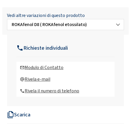
Vedi altre variazioni di questo prodotto
ROKAfenol D8 ( ROKAfenol etossilato)
ROKAfenol N10 (Nonylphenol etossilato)
Richieste individuali
ROKAfenol N12 (Nonylphenol etossilato)
Modulo di Contatto
ROKAfenol N14 (Nonylphenol etossilato)
Rivela e-mail
Rivela il numero di telefono
ROKAfenol N22 (Nonylphenol etossilato)
Scarica
ROKAfenol N22/30 (Nonylphenol etossilato)