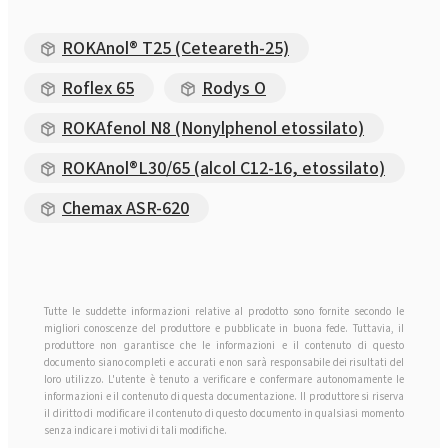
ROKAnol® T25 (Ceteareth-25)
Roflex 65
Rodys O
ROKAfenol N8 (Nonylphenol etossilato)
ROKAnol®L30/65 (alcol C12-16, etossilato)
Chemax ASR-620
Tutte le suddette informazioni relative al prodotto sono fornite secondo le
migliori conoscenze del produttore e pubblicate in buona fede. Tuttavia, il
produttore non garantisce che le informazioni e il contenuto di questo
documento siano completi e accurati e non sarà responsabile dei risultati del
loro utilizzo. L'utente è tenuto a verificare e confermare autonomamente le
informazioni e il contenuto di questa documentazione. Il produttore si riserva
il diritto di modificare il contenuto di questo documento in qualsiasi momento
senza indicare i motivi di tali modifiche.