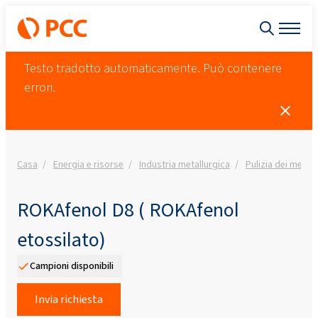
Testo tradotto automaticamente. Può contenere
errori.
Casa
Energia e risorse
Industria metallurgica
Pulizia dei metalli
ROKAfenol D8 ( ROKAfenol
etossilato)
Campioni disponibili
Invia richiesta