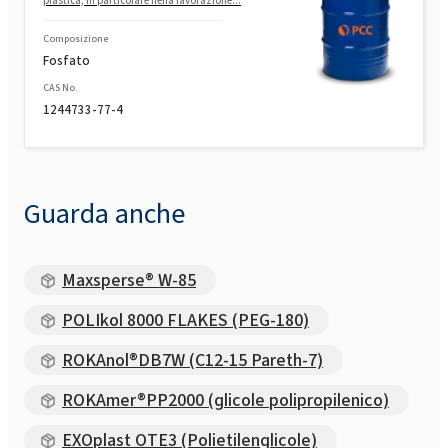
plastica, in particolare nella lavorazione...
Composizione
Fosfato
CAS No.
1244733-77-4
Guarda anche
Maxsperse® W-85
POLIkol 8000 FLAKES (PEG-180)
ROKAnol®DB7W (C12-15 Pareth-7)
ROKAmer®PP2000 (glicole polipropilenico)
EXOplast OTE3 (Polietilenglicole)