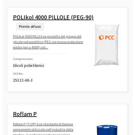
POLIkol 4000 PILLOLE (PEG-90)
Pronto all'uso
POLIkol 4000 PILLS è un prodotto del gruppo del
glicole poliossietilico (PEG con massa molecolare
media pari a 4000) con...
Composizione
Glicoli polietilenici
CAS No.
25322-68-3
Roflam P
Roflam P (TCPP) è un ritardante di fiamma
ampiamente utilizzato nell'industria della