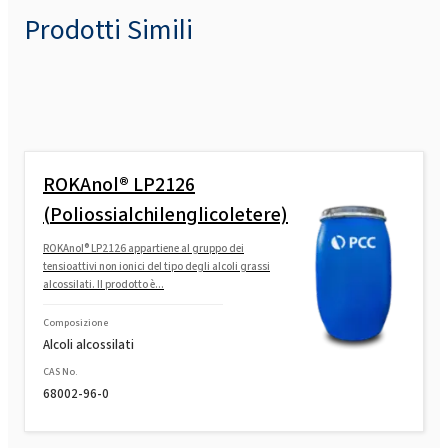
Prodotti Simili
ROKAnol® LP2126
(Poliossialchilenglicoletere)
ROKAnol® LP2126 appartiene al gruppo dei
tensioattivi non ionici del tipo degli alcoli grassi
alcossilati. Il prodotto è...
Composizione
Alcoli alcossilati
CAS No.
68002-96-0