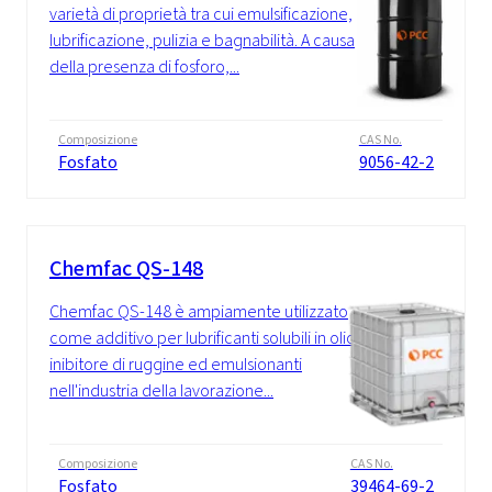
varietà di proprietà tra cui emulsificazione,
lubrificazione, pulizia e bagnabilità. A causa
della presenza di fosforo,...
Composizione
CAS No.
Fosfato
9056-42-2
Chemfac QS-148
Chemfac QS-148 è ampiamente utilizzato
come additivo per lubrificanti solubili in olio,
inibitore di ruggine ed emulsionanti
nell'industria della lavorazione...
Composizione
CAS No.
Fosfato
39464-69-2