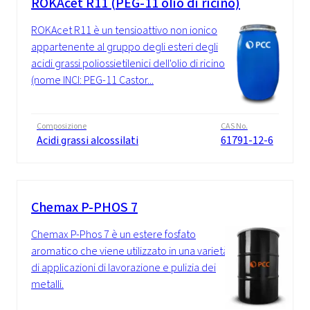
ROKAcet R11 (PEG-11 olio di ricino)
ROKAcet R11 è un tensioattivo non ionico
appartenente al gruppo degli esteri degli
acidi grassi poliossietilenici dell'olio di ricino
(nome INCI: PEG-11 Castor...
Composizione
CAS No.
Acidi grassi alcossilati
61791-12-6
Chemax P-PHOS 7
Chemax P-Phos 7 è un estere fosfato
aromatico che viene utilizzato in una varietà
di applicazioni di lavorazione e pulizia dei
metalli.