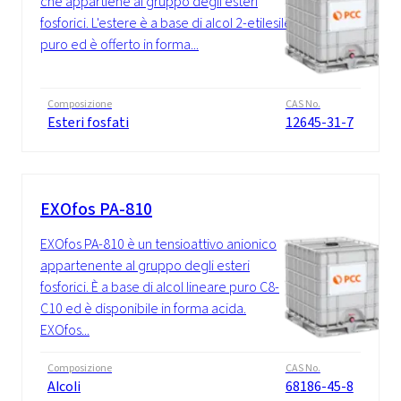
che appartiene al gruppo degli esteri
fosforici. L'estere è a base di alcol 2-etilesile
puro ed è offerto in forma...
Composizione
CAS No.
Esteri fosfati
12645-31-7
EXOfos PA-810
EXOfos PA-810 è un tensioattivo anionico
appartenente al gruppo degli esteri
fosforici. È a base di alcol lineare puro C8-
C10 ed è disponibile in forma acida.
EXOfos...
Composizione
CAS No.
Alcoli
68186-45-8