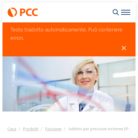
Testo tradotto automaticamente. Può contenere
errori.
Casa
Prodotti
Funzione
Additivi per pressioni estreme EP