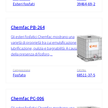
Esteri fosfati
39464-69-2
Chemfac PB-264
Gli esteri fosfatici Chemfac mostrano una
varietà di proprietà tra cui emulsificazione,
lubrificazione, pulizia e bagnabilità. A causa
della presenza di fosforo,...
Composizione
CAS No.
Fosfato
68511-37-5
Chemfac PC-006
Gli esteri fosfatici Chemfac mostrano una