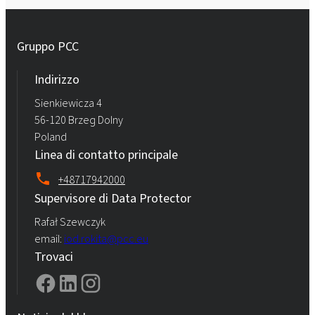
Gruppo PCC
Indirizzo
Sienkiewicza 4
56-120 Brzeg Dolny
Poland
Linea di contatto principale
+48717942000
Supervisore di Data Protector
Rafał Szewczyk
email:
iod.rokita@pcc.eu
Trovaci