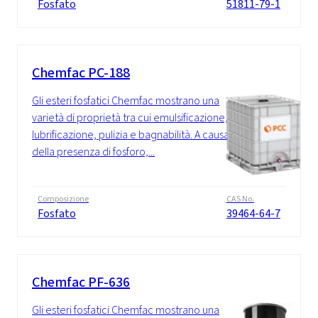
Fosfato
51811-79-1
Chemfac PC-188
Gli esteri fosfatici Chemfac mostrano una
varietà di proprietà tra cui emulsificazione,
lubrificazione, pulizia e bagnabilità. A causa
della presenza di fosforo,...
Composizione
CAS No.
Fosfato
39464-64-7
Chemfac PF-636
Gli esteri fosfatici Chemfac mostrano una