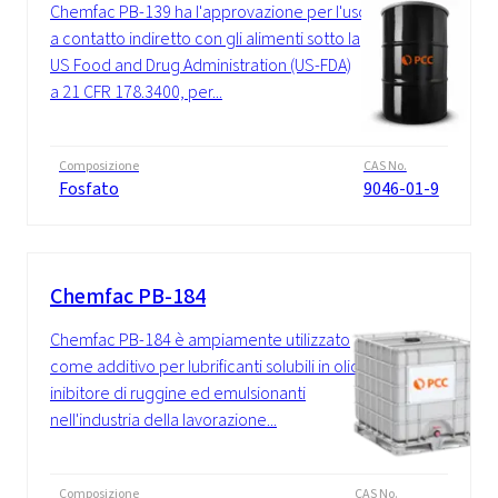
Chemfac PB-139 ha l'approvazione per l'uso
a contatto indiretto con gli alimenti sotto la
US Food and Drug Administration (US-FDA)
a 21 CFR 178.3400, per...
Composizione
CAS No.
Fosfato
9046-01-9
Chemfac PB-184
Chemfac PB-184 è ampiamente utilizzato
come additivo per lubrificanti solubili in olio,
inibitore di ruggine ed emulsionanti
nell'industria della lavorazione...
Composizione
CAS No.