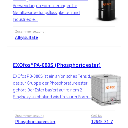
Verwendung in Formulierungen für
Metallbearbeitungsflüssigkeiten und
Industrieöle....
Zusammensetzung
Alkylsulfate
EXOfos®PA-080S (Phosphoric ester)
EXOfos PB-080S ist ein anionisches Tensid,
das zur Gruppe der Phosphorsäureester
gehört. Der Ester basiert auf reinem 2-
Ethylhexylalkoholund wird in saurer Form...
Zusammensetzung
CAS-Nr.
Phosphorsäureester
12645-31-7