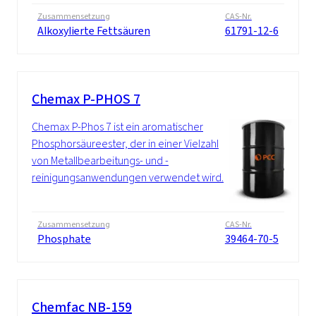
Zusammensetzung
CAS-Nr.
Alkoxylierte Fettsäuren
61791-12-6
Chemax P-PHOS 7
Chemax P-Phos 7 ist ein aromatischer
Phosphorsäureester, der in einer Vielzahl
von Metallbearbeitungs- und -
reinigungsanwendungen verwendet wird.
Zusammensetzung
CAS-Nr.
Phosphate
39464-70-5
Chemfac NB-159