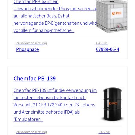
Chemfac PB-063 ist ein
schwachschäumender Phosphorsäureester
auf aliphatischer Basis. Es hat
hervorragende EP-Eigenschaften und wird
vor allem für halbsynthetische...
Zusammensetzung
CAS-Nr.
Phosphate
67989-06-4
Chemfac PB-139
Chemfac PB-139 ist für die Verwendung im
indirekten Lebensmittelkontakt nach
Vorschrift 21 CFR 178.3400 der US-Lebens-
und Arzneimittelbehörde (FDA) als
"Emulgatoren...
Zusammensetzung
CAS-Nr.