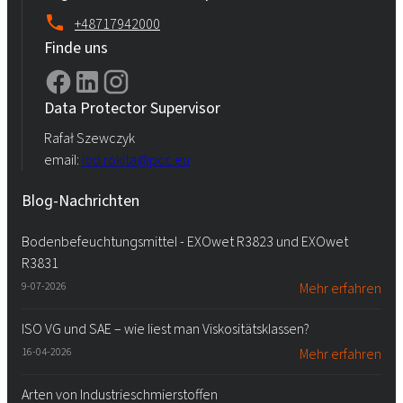
+48717942000
Finde uns
Data Protector Supervisor
Rafał Szewczyk
email:
iod.rokita@pcc.eu
Blog-Nachrichten
Bodenbefeuchtungsmittel - EXOwet R3823 und EXOwet
R3831
9-07-2026
Mehr erfahren
ISO VG und SAE – wie liest man Viskositätsklassen?
16-04-2026
Mehr erfahren
Arten von Industrieschmierstoffen