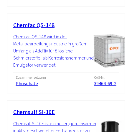
Chemfac QS-148
Chemfac QS-148 wird in der
Metallbearbeitungsindustrie in großem
Umfang als Additiv für öllösliche
Schmierstoffe, als Korrosionshemmer und
Emulgator verwendet.
Zusammensetzung
CAS-Nr.
Phosphate
39464-69-2
Chemsulf SI-10E
Chemsulf SI-10E ist ein heller, geruchsarmer,
inaktiv-geschwefelter Fettsäureester zur