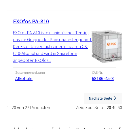
EXOfos PA-810
EXOfos PA-810 ist ein anionisches Tensid,
das zur Gruppe der Phosphatester gehört.
Der Ester basiert auf reinem linearen C8-
C10-Alkohol und wird in Säureform
angeboten.EXOfos...
Zusammensetzung
CAS-Nr.
Alkohole
68186-45-8
Nächste Seite
1 -20 von 27 Produkten
Zeige auf Seite:
20
40
60