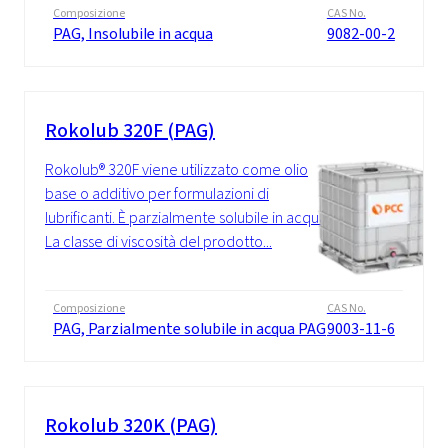
Composizione
CAS No.
PAG, Insolubile in acqua
9082-00-2
Rokolub 320F (PAG)
Rokolub® 320F viene utilizzato come olio
base o additivo per formulazioni di
lubrificanti. È parzialmente solubile in acqua.
La classe di viscosità del prodotto...
Composizione
CAS No.
PAG, Parzialmente solubile in acqua PAG
9003-11-6
Rokolub 320K (PAG)