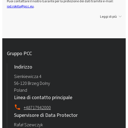
Puoi contattare il nostro Garante per la protezione dei dati tramite e-mail:
iod.rokita@pcc.eu
.
Leggi di più
Gruppo PCC
Indirizzo
Sienkiewicza 4
56-120 Brzeg Dolny
Poland
Linea di contatto principale
+48717942000
Supervisore di Data Protector
Rafał Szewczyk