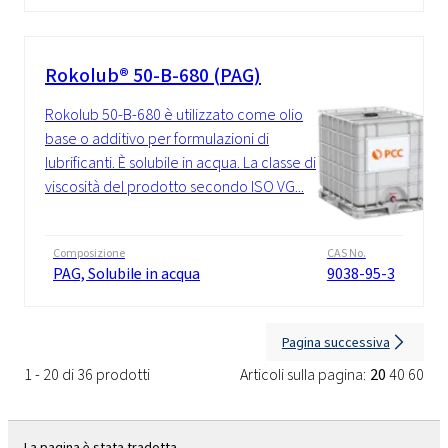
Rokolub® 50-B-680 (PAG)
Rokolub 50-B-680 è utilizzato come olio
base o additivo per formulazioni di
lubrificanti. È solubile in acqua. La classe di
viscosità del prodotto secondo ISO VG...
Composizione
CAS No.
PAG, Solubile in acqua
9038-95-3
Pagina successiva
1 - 20 di 36 prodotti
Articoli sulla pagina:
20
40
60
La pagina è stata tradotta