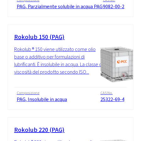
Composizione
CAS No.
PAG, Parzialmente solubile in acqua PAG
9082-00-2
Rokolub 150 (PAG)
Rokolub ® 150 viene utilizzato come olio
base o additivo per formulazioni di
lubrificanti. È insolubile in acqua. La classe di
viscosità del prodotto secondo ISO...
Composizione
CAS No.
PAG, Insolubile in acqua
25322-69-4
Rokolub 220 (PAG)