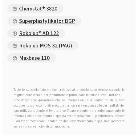
Chemstat® 3820
Superplastyfikator BGP
Rokolub® AD 122
Rokolub MOS 32 (PAG)
Maxbase 110
Tutte le suddette informazioni relative al prodotto sono fornite secondo le
migliori conoscenze del produttore e pubblicate in buona fede. Tuttavia, il
produttore non garantisce che le informazioni e il contenuto di questo
documento siano completi e accurati e non sarà responsabile dei risultati del
loro utilizzo. L'utente è tenuto a verificare e confermare autonomamente le
informazioni e il contenuto di questa documentazione. Il produttore si riserva
il diritto di modificare il contenuto di questo documento in qualsiasi momento
senza indicare i motivi di tali modifiche.