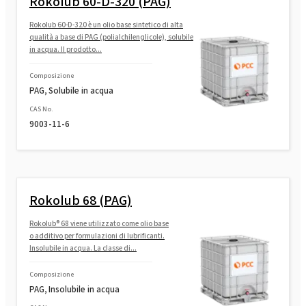
Rokolub 60-D-320 (PAG)
Rokolub 60-D-320 è un olio base sintetico di alta
qualità a base di PAG (polialchilenglicole), solubile
in acqua. Il prodotto...
Composizione
PAG, Solubile in acqua
CAS No.
9003-11-6
Rokolub 68 (PAG)
Rokolub® 68 viene utilizzato come olio base
o additivo per formulazioni di lubrificanti.
Insolubile in acqua. La classe di...
Composizione
PAG, Insolubile in acqua