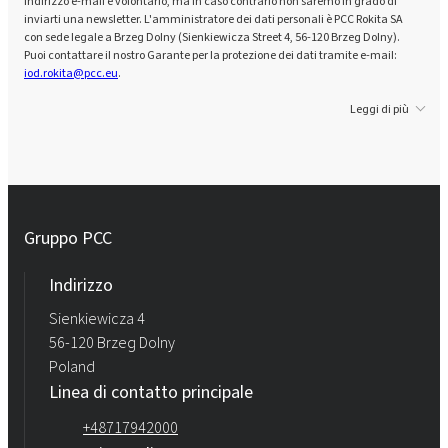
indirizzo e-mail è volontario, ma in caso contrario non saremo in grado di
inviarti una newsletter. L'amministratore dei dati personali è PCC Rokita SA
con sede legale a Brzeg Dolny (Sienkiewicza Street 4, 56-120 Brzeg Dolny).
Puoi contattare il nostro Garante per la protezione dei dati tramite e-mail:
iod.rokita@pcc.eu
.
Leggi di più
Gruppo PCC
Indirizzo
Sienkiewicza 4
56-120 Brzeg Dolny
Poland
Linea di contatto principale
+48717942000