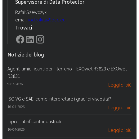
Supervisore di Data Protector
Rafał Szewczyk
email:
iod.rokita@pcc.eu
Trovaci
Notizie del blog
Agenti umidificanti per il terreno – EXOwet R3823 e EXOwet
R3831
9-07-2026
Leggi di più
ISO VG e SAE: come interpretare i gradi di viscosità?
16-04-2026
Leggi di più
Tipi di lubrificanti industriali
16-04-2026
Leggi di più