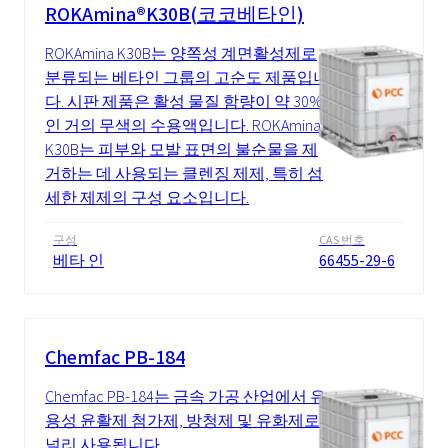
ROKAmina®K30B(코코베타인)
ROKAmina K30B는 양쪽성 계면활성제로
분류되는 베타인 그룹의 고순도 제품입니
다. 시판 제품은 활성 물질 함량이 약 30%
인 거의 무색의 수용액입니다. ROKAmina
K30B는 피부와 모발 표면의 불순물을 제
거하는 데 사용되는 클렌징 제제, 특히 섬
세한 제제의 구성 요소입니다.
구성
CAS 번호
베타 인
66455-29-6
Chemfac PB-184
Chemfac PB-184는 금속 가공 산업에서 유
용성 윤활제 첨가제, 방청제 및 유화제로
널리 사용됩니다.