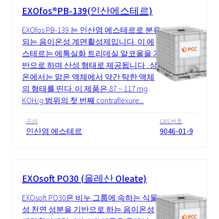
EXOfos®PB-139(인산에스테르)
EXOfos PB-139 는 인산염 에스테르로 분류
되는 음이온성 계면활성제입니다. 이 에
스테르는 에톡실화 트리데실 알코올을 기
반으로 하며 산성 형태로 제공됩니다 . 상
온에서는 맑은 액체에서 약간 탁한 액체
의 형태를 띤다. 이 제품은 87 ~ 117 mg
KOH/g 범위의 첫 번째 contraflexure...
구성
CAS 번호
인산염 에스테르
9046-01-9
EXOsoft PO30 (올레산 Oleate)
EXOsoft PO30은 비누 그룹에 속하는 식물
성 천연 성분을 기반으로 하는 음이온성