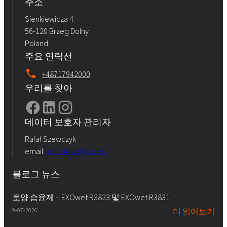
주소
Sienkiewicza 4
56-120 Brzeg Dolny
Poland
주요 연락선
+48717942000
우리를 찾아
데이터 보호자 관리자
Rafał Szewczyk
email:
iod.rokita@pcc.eu
블로그 뉴스
토양 습윤제 – EXOwet R3823 및 EXOwet R3831
9-07-2026
더 읽어보기