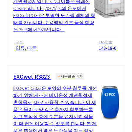
계면활성제입니다. INCI 이름은 올레산
Oleate 입니다. (20÷25)°C의 온도에서
EXOsoft PO30은 투명한 노란색 액체의 형
태를 가집니다. 수용액의 건조 물질 함량
은 25%에서 28%입니다....
구성
CAS 번호
염류, 다른
143-18-0
EXOwet R3823
사용할 준비가
EXOwet R3823은 토양의 수분 침투를 개선
하기 위해 제조된 비이온성 계면활성제
혼합물로, 바로 사용할 수 있습니다. 이 제
품은 물이 토양 깊은 층까지 침투하도록
돕고 부식질 층에 수분을 유지시켜 식물
이 더 쉽게 이용할 수 있도록 합니다. 본 제
품은 흰색에서 옅은 노란색을 띠는 점성