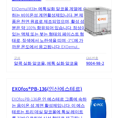
EXOemul M3는 에톡실화 알코올 계열에 속
하는 비이온성 계면활성제입니다. 본 제
품은 천연 ​​원료로 제조되었으며, 활성 성
분은 약 100% 함유되어 있습니다. 점성이
있는 액체 또는 붓는 형태의 페이스트 형
태로, 짚색에서 노란색을 띠며 -3°C에 가
까운 온도에서 응고됩니다. EXOemul...
구성
CAS 번호
알콕 실화 알코올, 에톡 실화 알코올
9004-98-2
EXOfos®PB-136(인산에스테르)
EXOfos PB-136은 인 에스테르 그룹에 속하
는 음이온 성 계면 활성제입니다. 이 에스
테르는 트리 데실 알코올에 톡실 레이트