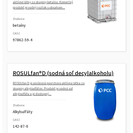
aktívne látky zo skupiny betaínu. Komerčný
produkt je vodný roztok s obsahom...
Zloženie
betaíny
CAS č.
97862-59-4
ROSULfan®D (sodná soľ decylalkoholu)
ROSULfan D je aniónová povrchovo aktívna látka zo
skupiny alkylsulfátov. Produkt je sodná soľ
alkylsulfátu a je dostupný...
Zloženie
Alkylsulfáty
CAS č.
142-87-0