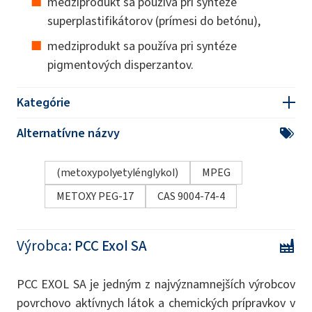
medziprodukt sa používa pri syntéze
superplastifikátorov (prímesi do betónu),
medziprodukt sa používa pri syntéze
pigmentových disperzantov.
Kategórie
Alternatívne názvy
(metoxypolyetylénglykol)
MPEG
METOXY PEG-17
CAS 9004-74-4
Výrobca:
PCC Exol SA
PCC EXOL SA je jedným z najvýznamnejších výrobcov
povrchovo aktívnych látok a chemických prípravkov v