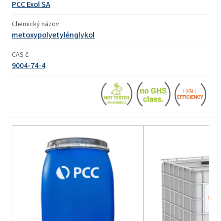
PCC Exol SA
Chemický názov
metoxypolyetylénglykol
CAS č.
9004-74-4