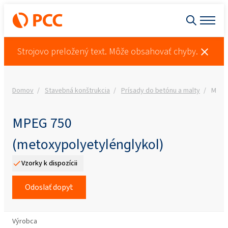
Strojovo preložený text. Môže obsahovať chyby.
Domov
Stavebná konštrukcia
Prísady do betónu a malty
MPEG 
MPEG 750
(metoxypolyetylénglykol)
Vzorky k dispozícii
Odoslať dopyt
Výrobca