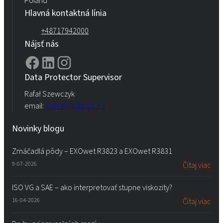
Poland
Hlavná kontaktná línia
+48717942000
Nájsť nás
Data Protector Supervisor
Rafał Szewczyk
email:
iod.rokita@pcc.eu
Novinky blogu
Zmáčadlá pôdy – EXOwet R3823 a EXOwet R3831
9-07-2026
Čítaj viac
ISO VG a SAE – ako interpretovať stupne viskozity?
16-04-2026
Čítaj viac