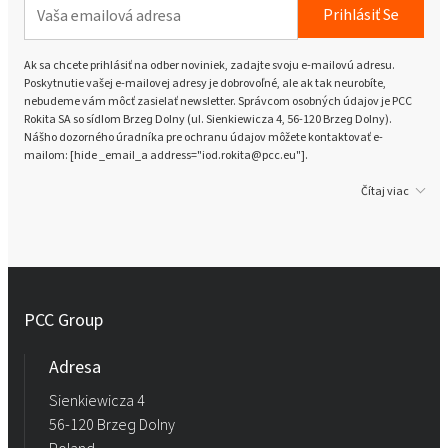
Prihlásiť Se
Ak sa chcete prihlásiť na odber noviniek, zadajte svoju e-mailovú adresu.
Poskytnutie vašej e-mailovej adresy je dobrovoľné, ale ak tak neurobíte,
nebudeme vám môcť zasielať newsletter. Správcom osobných údajov je PCC
Rokita SA so sídlom Brzeg Dolny (ul. Sienkiewicza 4, 56-120 Brzeg Dolny).
Nášho dozorného úradníka pre ochranu údajov môžete kontaktovať e-
mailom: [hide _email_a address="iod.rokita@pcc.eu"].
Čítaj viac
PCC Group
Adresa
Sienkiewicza 4
56-120 Brzeg Dolny