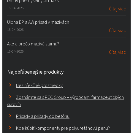
Druhy priemyselných mazív
16-04-2026
Čítaj viac
Úloha EP a AW prísad v mazivách
16-04-2026
Čítaj viac
Ako a prečo mazivá starnú?
16-04-2026
Čítaj viac
Najobľúbenejšie produkty
Dezinfekčné prostriedky
Zoznámte sa s PCC Group – výrobcami farmaceutických
surovín
Prísady a prísady do betónu
Kde kúpiť komponenty pre polyuretánovú penu?