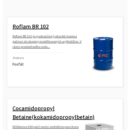
Roflam BR 102
Roflam BR 102 je vysokoúčinný retardér horenia
patriaci do skupiny modifikovaných arylfosfátov. V
rámci produktového radu...
Zloženie
Fosfát
Cocamidopropyl
Betaine(kokamidopropylbetain)
ROKAmina K40 patrí medzi amfotérne povrchovo