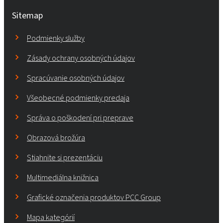
Sitemap
Podmienky služby
Zásady ochrany osobných údajov
Spracúvanie osobných údajov
Všeobecné podmienky predaja
Správa o poškodení pri preprave
Obrazová brožúra
Stiahnite si prezentáciu
Multimediálna knižnica
Grafické označenia produktov PCC Group
Mapa kategórií