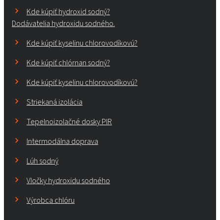
Kde kúpiť hydroxid sodný?
Dodávatelia hydroxidu sodného.
Kde kúpiť kyselinu chlorovodíkovú?
Kde kúpiť chlórnan sodný?
Kde kúpiť kyselinu chlorovodíkovú?
Striekaná izolácia
Tepelnoizolačné dosky PIR
Intermodálna doprava
Lúh sodný
Vločky hydroxidu sodného
Výrobca chlóru