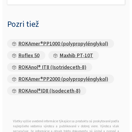
Pozri tiež
ROKAmer®PP1000 (polypropylénglykol)
Roflex 50
Maxhib PT-10T
ROKAnol® IT8 (Isotrideceth-8)
ROKAmer®PP2000 (polypropylénglykol)
ROKAnol®ID8 (Isodeceth-8)
Všetky vyššie uvedené informácie týkajúce sa produktu sú poskytované podľa
najlepšieho vedomia výrobcu a publikované v dobrej viere. Výrobca však
nezaručuje, že informácie a obsah tohto dokumentu sú úplné a presné a