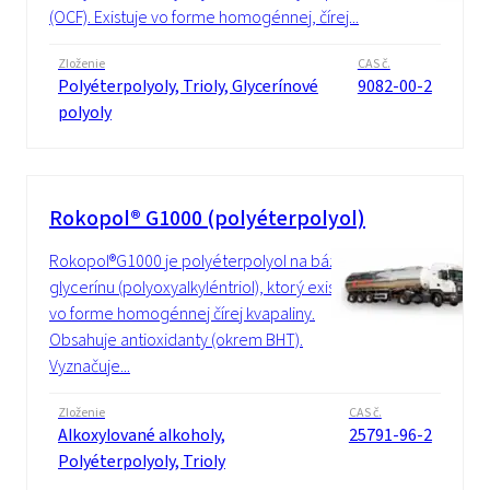
(OCF). Existuje vo forme homogénnej, čírej...
Zloženie
CAS č.
Polyéterpolyoly, Trioly, Glycerínové
9082-00-2
polyoly
Rokopol® G1000 (polyéterpolyol)
Rokopol®G1000 je polyéterpolyol na báze
glycerínu (polyoxyalkyléntriol), ktorý existuje
vo forme homogénnej čírej kvapaliny.
Obsahuje antioxidanty (okrem BHT).
Vyznačuje...
Zloženie
CAS č.
Alkoxylované alkoholy,
25791-96-2
Polyéterpolyoly, Trioly