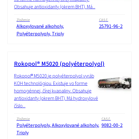
Obsahuje antioxidanty (okrem BHT). Má...
Zloženie
CAS č.
Alkoxylované alkoholy,
25791-96-2
Polyéterpolyoly, Trioly
Rokopol® M5020 (polyéterpolyol)
Rokopol® M5020 je polyéterpolyol vyrábaný
KOH technológiou. Existuje vo forme
homogénnej, čírej kvapaliny. Obsahuje
antioxidanty (okrem BHT). Má hydroxylové
číslo...
Zloženie
CAS č.
Polyéterpolyoly, Alkoxylované alkoholy,
9082-00-2
Trioly