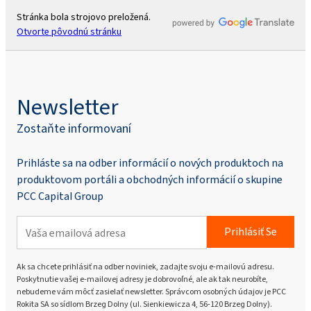
Stránka bola strojovo preložená.
Otvorte pôvodnú stránku
Newsletter
Zostaňte informovaní
Prihláste sa na odber informácií o nových produktoch na
produktovom portáli a obchodných informácií o skupine
PCC Capital Group
Prihlásiť Se
Ak sa chcete prihlásiť na odber noviniek, zadajte svoju e-mailovú adresu.
Poskytnutie vašej e-mailovej adresy je dobrovoľné, ale ak tak neurobíte,
nebudeme vám môcť zasielať newsletter. Správcom osobných údajov je PCC
Rokita SA so sídlom Brzeg Dolny (ul. Sienkiewicza 4, 56-120 Brzeg Dolny).