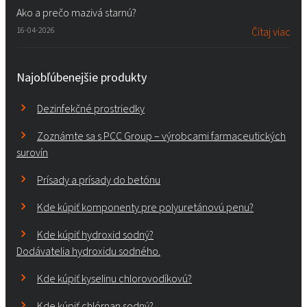
Ako a prečo mazivá starnú?
16-04-2026
Čítaj viac
Najobľúbenejšie produkty
Dezinfekčné prostriedky
Zoznámte sa s PCC Group – výrobcami farmaceutických
surovín
Prísady a prísady do betónu
Kde kúpiť komponenty pre polyuretánovú penu?
Kde kúpiť hydroxid sodný?
Dodávatelia hydroxidu sodného.
Kde kúpiť kyselinu chlorovodíkovú?
Kde kúpiť chlórnan sodný?