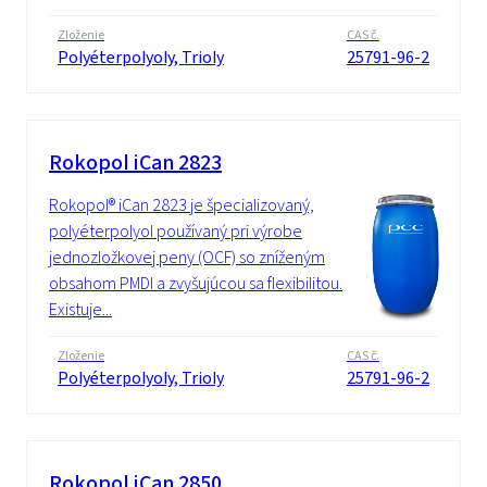
Zloženie
CAS č.
Polyéterpolyoly, Trioly
25791-96-2
Rokopol iCan 2823
Rokopol® iCan 2823 je špecializovaný,
polyéterpolyol používaný pri výrobe
jednozložkovej peny (OCF) so zníženým
obsahom PMDI a zvyšujúcou sa flexibilitou.
Existuje...
Zloženie
CAS č.
Polyéterpolyoly, Trioly
25791-96-2
Rokopol iCan 2850