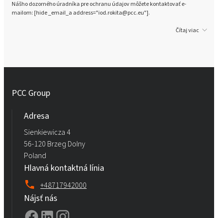
Nášho dozorného úradníka pre ochranu údajov môžete kontaktovať e-
mailom: [hide _email_a address="iod.rokita@pcc.eu"].
Čítaj viac
PCC Group
Adresa
Sienkiewicza 4
56-120 Brzeg Dolny
Poland
Hlavná kontaktná línia
+48717942000
Nájsť nás