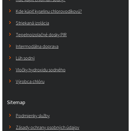
Kde kúpiť kyselinu chlorovodíkovú?
Striekaná izolácia
Tepelnoizolačné dosky PIR
Intermodálna doprava
Lúh sodný
Vločky hydroxidu sodného
Výrobca chlóru
Sitemap
Podmienky služby
Zásady ochrany osobných údajov