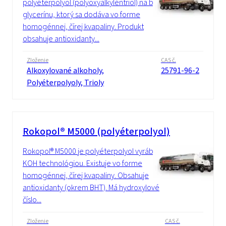
polyéterpolyol (polyoxyalkyléntriol) na báze
glycerínu, ktorý sa dodáva vo forme
homogénnej, čírej kvapaliny. Produkt
obsahuje antioxidanty...
Zloženie
CAS č.
Alkoxylované alkoholy,
25791-96-2
Polyéterpolyoly, Trioly
Rokopol® M5000 (polyéterpolyol)
Rokopol® M5000 je polyéterpolyol vyrábaný
KOH technológiou. Existuje vo forme
homogénnej, čírej kvapaliny. Obsahuje
antioxidanty (okrem BHT). Má hydroxylové
číslo...
Zloženie
CAS č.