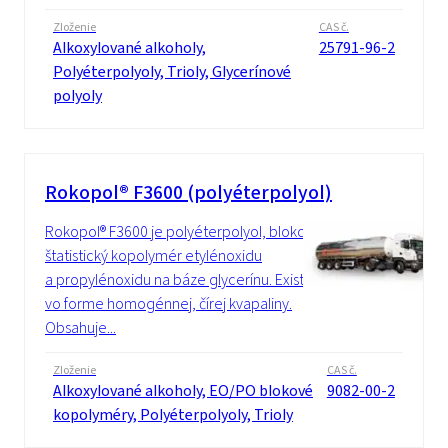
Zloženie
CAS č.
Alkoxylované alkoholy,
25791-96-2
Polyéterpolyoly, Trioly, Glycerínové
polyoly
Rokopol® F3600 (polyéterpolyol)
Rokopol® F3600 je polyéterpolyol, blokový/
štatistický kopolymér etylénoxidu
a propylénoxidu na báze glycerínu. Existuje
vo forme homogénnej, čírej kvapaliny.
Obsahuje...
Zloženie
CAS č.
Alkoxylované alkoholy, EO/PO blokové
9082-00-2
kopolyméry, Polyéterpolyoly, Trioly