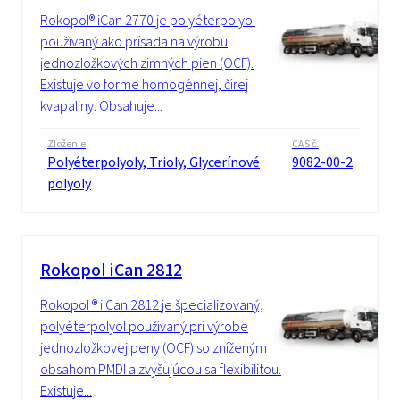
Rokopol® iCan 2770 je polyéterpolyol
používaný ako prísada na výrobu
jednozložkových zimných pien (OCF).
Existuje vo forme homogénnej, čírej
kvapaliny. Obsahuje...
Zloženie
CAS č.
Polyéterpolyoly, Trioly, Glycerínové
9082-00-2
polyoly
Rokopol iCan 2812
Rokopol ® i Can 2812 je špecializovaný,
polyéterpolyol používaný pri výrobe
jednozložkovej peny (OCF) so zníženým
obsahom PMDI a zvyšujúcou sa flexibilitou.
Existuje...