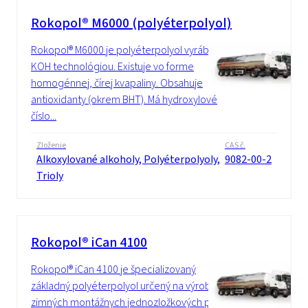
Rokopol® M6000 (polyéterpolyol)
Rokopol® M6000 je polyéterpolyol vyrábaný
KOH technológiou. Existuje vo forme
homogénnej, čírej kvapaliny. Obsahuje
antioxidanty (okrem BHT). Má hydroxylové
číslo...
Zloženie
CAS č.
Alkoxylované alkoholy, Polyéterpolyoly,
9082-00-2
Trioly
Rokopol® iCan 4100
Rokopol® iCan 4100 je špecializovaný
základný polyéterpolyol určený na výrobu
zimných montážnych jednozložkových pien