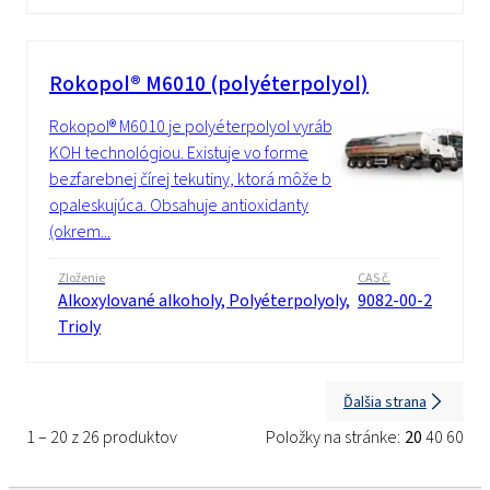
Rokopol® M6010 (polyéterpolyol)
Rokopol® M6010 je polyéterpolyol vyrábaný
KOH technológiou. Existuje vo forme
bezfarebnej čírej tekutiny, ktorá môže byť
opaleskujúca. Obsahuje antioxidanty
(okrem...
Zloženie
CAS č.
Alkoxylované alkoholy, Polyéterpolyoly,
9082-00-2
Trioly
Ďalšia strana
1 – 20 z 26 produktov
Položky na stránke:
20
40
60