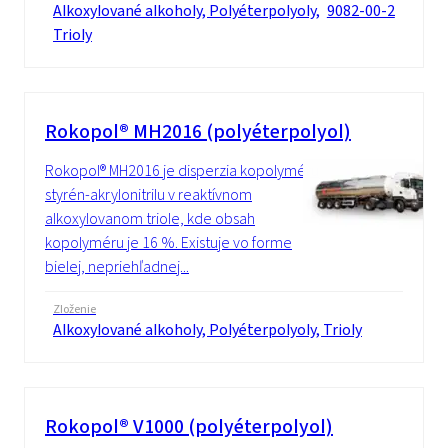
Alkoxylované alkoholy, Polyéterpolyoly,
9082-00-2
Trioly
Rokopol® MH2016 (polyéterpolyol)
Rokopol® MH2016 je disperzia kopolyméru
styrén-akrylonitrilu v reaktívnom
alkoxylovanom triole, kde obsah
kopolyméru je 16 %. Existuje vo forme
bielej, nepriehľadnej...
Zloženie
Alkoxylované alkoholy, Polyéterpolyoly, Trioly
Rokopol® V1000 (polyéterpolyol)