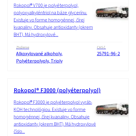
Rokopol® V700 je polyéterpolyol,
polyoxyalkyléntriol na báze glycerínu.
Existuje vo forme homogénnej, čírej
kvapaliny. Obsahuje antioxidanty (okrem
BHT). Má hydroxylové...
Zloženie
CAS č.
Alkoxylované alkoholy,
25791-96-2
Polyéterpolyoly, Trioly
Rokopol® F3000 (polyéterpolyol)
Rokopol® F3000 je polyéterpolyol vyrábaný
KOH technológiou. Existuje vo forme
homogénnej, čírej kvapaliny. Obsahuje
antioxidanty (okrem BHT). Má hydroxylové
číslo...