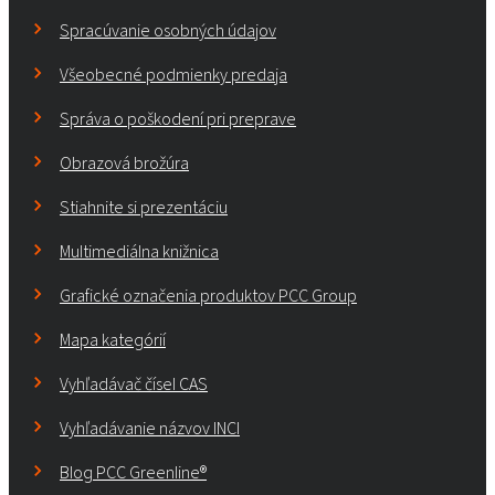
Spracúvanie osobných údajov
Všeobecné podmienky predaja
Správa o poškodení pri preprave
Obrazová brožúra
Stiahnite si prezentáciu
Multimediálna knižnica
Grafické označenia produktov PCC Group
Mapa kategórií
Vyhľadávač čísel CAS
Vyhľadávanie názvov INCI
Blog PCC Greenline®