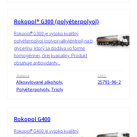
Rokopol® G300 (polyéterpolyol)
Rokopol® G300 je vysoko kvalitný
polyéterpolyol (polyoxyalkyléntriol) na báze
glycerínu, ktorý sa dodáva vo forme
homogénnej, čírej kvapaliny. Produkt
obsahuje antioxidanty...
Zloženie
CAS č.
Alkoxylované alkoholy,
25791-96-2
Polyéterpolyoly, Trioly
Rokopol G400
Rokopol® G400 je vysoko kvalitný