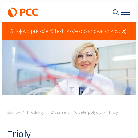
Strojovo preložený text. Môže obsahovať chyby.
Domov
Produkty
Zloženie
Polyéterpolyoly
Trioly
Trioly