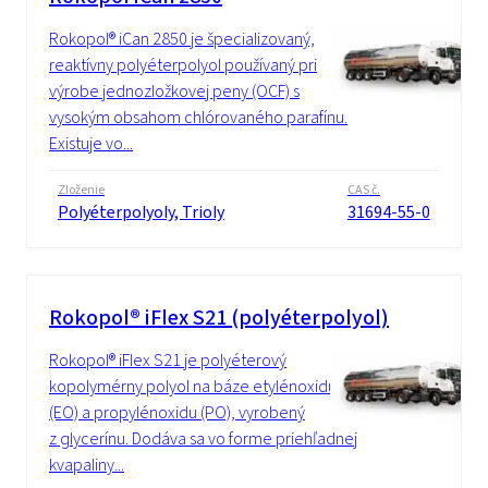
Rokopol® iCan 2850 je špecializovaný,
reaktívny polyéterpolyol používaný pri
výrobe jednozložkovej peny (OCF) s
vysokým obsahom chlórovaného parafínu.
Existuje vo...
Zloženie
CAS č.
Polyéterpolyoly, Trioly
31694-55-0
Rokopol® iFlex S21 (polyéterpolyol)
Rokopol® iFlex S21 je polyéterový
kopolymérny polyol na báze etylénoxidu
(EO) a propylénoxidu (PO), vyrobený
z glycerínu. Dodáva sa vo forme priehľadnej
kvapaliny...