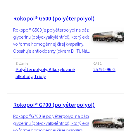
Rokopol® G500 (polyéterpolyol)
Rokopol® G500 je polyéterpolyol na báze
glycerínu (polyoxyalkyléntriol), ktorý existuje
vo forme homogénnej čírej kvapaliny.
Obsahuje antioxidanty (okrem BHT). Má...
Zloženie
CAS č.
Polyéterpolyoly, Alkoxylované
25791-96-2
alkoholy, Trioly
Rokopol® G700 (polyéterpolyol)
Rokopol®G700 je polyéterpolyol na báze
glycerínu (polyoxyalkyléntriol), ktorý existuje
vo forme homogénnej čírej kvapaliny.