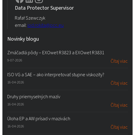
Data Protector Supervisor
Rafał Szewczyk
email:
iod.rokita@pcc.eu
Novinky blogu
Zmáčadlá pôdy – EXOwet R3823 a EXOwet R3831
9-07-2026
Čítaj viac
ISO VG a SAE – ako interpretovať stupne viskozity?
16-04-2026
Čítaj viac
Druhy priemyselných mazív
16-04-2026
Čítaj viac
Úloha EP a AW prísad v mazivách
16-04-2026
Čítaj viac