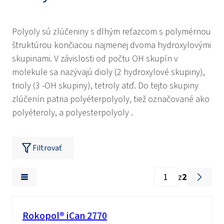
Polyoly sú zlúčeniny s dlhým reťazcom s polymérnou
štruktúrou končiacou najmenej dvoma hydroxylovými
skupinami. V závislosti od počtu OH skupín v
molekule sa nazývajú dioly (2 hydroxylové skupiny),
trioly (3 -OH skupiny), tetroly atď. Do tejto skupiny
zlúčenín patria polyéterpolyoly, tiež označované ako
polyéteroly, a polyesterpolyoly .
Filtrovať
z
2
Rokopol® iCan 2770