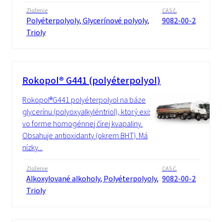
Zloženie
CAS č.
Polyéterpolyoly, Glycerínové polyoly,
9082-00-2
Trioly
Rokopol® G441 (polyéterpolyol)
Rokopol®G441 polyéterpolyol na báze
glycerínu (polyoxyalkyléntriol), ktorý existuje
vo forme homogénnej čírej kvapaliny.
Obsahuje antioxidanty (okrem BHT). Má
nízky...
Zloženie
CAS č.
Alkoxylované alkoholy, Polyéterpolyoly,
9082-00-2
Trioly