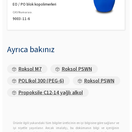
EO / PO blok kopolimerleri
CAS Numarası.
9003-11-6
Ayrıca bakınız
Roksol M7
Roksol PSWN
POLIkol 300 (PEG-6)
Roksol PSWN
Propoksile C12-14 yağlı alkol
Ürünle ilgili yukarıdaki tüm bilgiler üreticinin en iyi bilgisine göre sağlanır ve
iyi niyetle yayınlanır. Ancak imalatçı, bu dokümanın bilgi ve içeriğinin