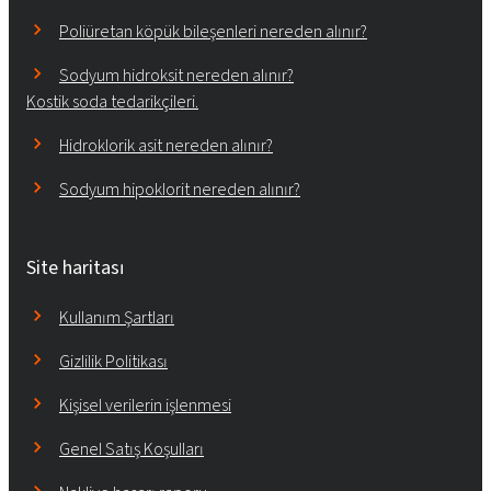
Poliüretan köpük bileşenleri nereden alınır?
Sodyum hidroksit nereden alınır?
Kostik soda tedarikçileri.
Hidroklorik asit nereden alınır?
Sodyum hipoklorit nereden alınır?
Site haritası
Kullanım Şartları
Gizlilik Politikası
Kişisel verilerin işlenmesi
Genel Satış Koşulları