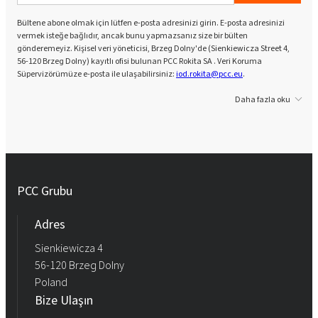
Bültene abone olmak için lütfen e-posta adresinizi girin. E-posta adresinizi
vermek isteğe bağlıdır, ancak bunu yapmazsanız size bir bülten
gönderemeyiz. Kişisel veri yöneticisi, Brzeg Dolny'de (Sienkiewicza Street 4,
56-120 Brzeg Dolny) kayıtlı ofisi bulunan PCC Rokita SA . Veri Koruma
Süpervizörümüze e-posta ile ulaşabilirsiniz:
iod.rokita@pcc.eu
.
Daha fazla oku
PCC Grubu
Adres
Sienkiewicza 4
56-120 Brzeg Dolny
Poland
Bize Ulaşın