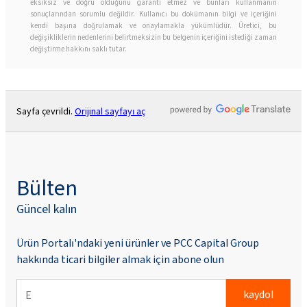
eksiksiz ve doğru olduğunu garanti etmez ve bunları kullanmanın
sonuçlarından sorumlu değildir. Kullanıcı bu dokümanın bilgi ve içeriğini
kendi başına doğrulamak ve onaylamakla yükümlüdür. Üretici, bu
değişikliklerin nedenlerini belirtmeksizin bu belgenin içeriğini istediği zaman
değiştirme hakkını saklı tutar.
Sayfa çevrildi.
Orijinal sayfayı aç
Bülten
Güncel kalın
Ürün Portalı'ndaki yeni ürünler ve PCC Capital Group
hakkında ticari bilgiler almak için abone olun
kaydol