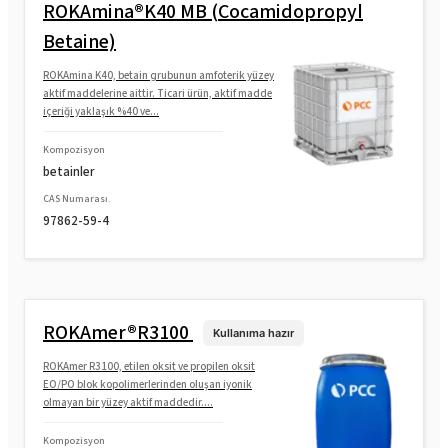
ROKAmina®K40 MB (Cocamidopropyl
Betaine)
ROKAmina K40, betain grubunun amfoterik yüzey
aktif maddelerine aittir. Ticari ürün, aktif madde
içeriği yaklaşık %40 ve...
Kompozisyon
betainler
CAS Numarası.
97862-59-4
ROKAmer®R3100
Kullanıma hazır
ROKAmer R3100, etilen oksit ve propilen oksit
EO/PO blok kopolimerlerinden oluşan iyonik
olmayan bir yüzey aktif maddedir....
Kompozisyon