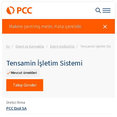
Makine çevrilmiş metin. Hata içerebilir.
Ev
Enerji ve Kaynaklar
Enerji endüstrisi
Tensamin İşletim Sistem
Tensamin İşletim Sistemi
Mevcut örnekleri
Talep Gönder
Üretici firma
PCC Exol SA