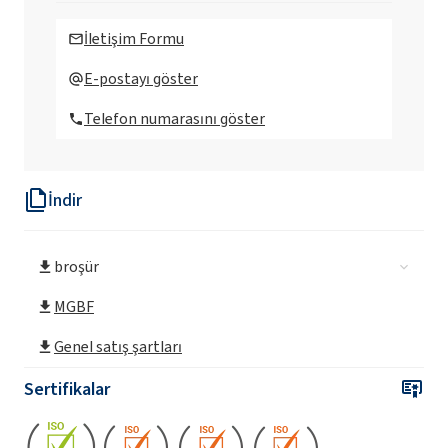
Tensamin CH6 (Karbohidrazin çözeltisi)
İletişim Formu
Tensamin EC
E-postayı göster
Telefon numarasını göster
İndir
broşür
MGBF
Genel satış şartları
Sertifikalar