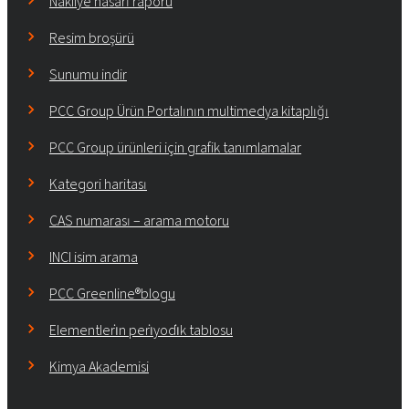
Nakliye hasarı raporu
Resim broşürü
Sunumu indir
PCC Group Ürün Portalının multimedya kitaplığı
PCC Group ürünleri için grafik tanımlamalar
Kategori haritası
CAS numarası – arama motoru
INCI isim arama
PCC Greenline®blogu
Elementleri̇n peri̇yodi̇k tablosu
Kimya Akademisi