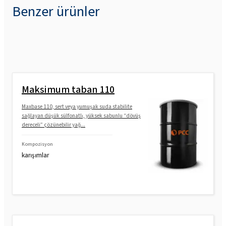
Benzer ürünler
Maksimum taban 110
Maxbase 110, sert veya yumuşak suda stabilite
sağlayan düşük sülfonatlı, yüksek sabunlu “dövüş
dereceli” çözünebilir yağ...
Kompozisyon
karışımlar