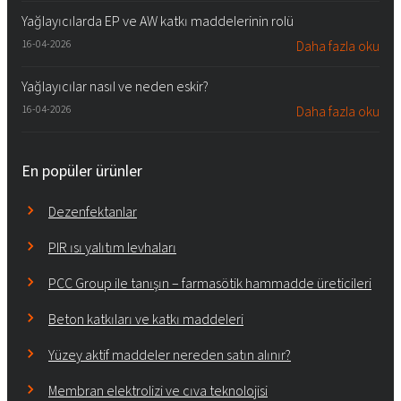
Yağlayıcılarda EP ve AW katkı maddelerinin rolü
16-04-2026
Daha fazla oku
Yağlayıcılar nasıl ve neden eskir?
16-04-2026
Daha fazla oku
En popüler ürünler
Dezenfektanlar
PIR ısı yalıtım levhaları
PCC Group ile tanışın – farmasötik hammadde üreticileri
Beton katkıları ve katkı maddeleri
Yüzey aktif maddeler nereden satın alınır?
Membran elektrolizi ve cıva teknolojisi