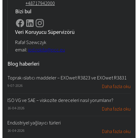
+48717942000
Bizi bul
Veri Koruyucu Süpervizörü
Rafał Szewczyk
email:
iod.rokita@pcc.eu
Blog haberleri
Toprak ıslatıcı maddeler – EXOwet R3823 ve EXOwet R3831
9-07-2026
Daha fazla oku
ISO VG ve SAE – viskozite dereceleri nasıl yorumlanır?
16-04-2026
Daha fazla oku
Endüstriyel yağlayıcı türleri
16-04-2026
Daha fazla oku