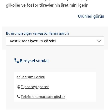
glikoller ve fosfor türevlerinin üretimini içerir.
Ürünleri görün
Bu ürünün diğer varyasyonlarını görün
Kostik soda lye% 35 çözelti
PCC Greenline® Kostik Soda kostik %50
Çözüm
Bireysel sorular
Kostik soda çözeltisi% 25 çözelti
İletişim Formu
Kostik soda lye% 30 çözelti
E-postayı göster
Telefon numarasını göster
Kostik soda lye% 40 çözelti