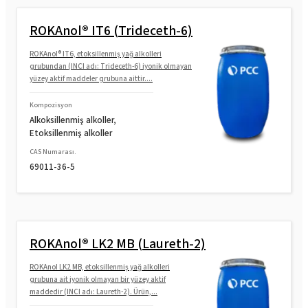
ROKAnol® IT6 (Trideceth-6)
ROKAnol® IT6, etoksillenmiş yağ alkolleri
grubundan (INCI adı: Trideceth-6) iyonik olmayan
yüzey aktif maddeler grubuna aittir....
Kompozisyon
Alkoksillenmiş alkoller,
Etoksillenmiş alkoller
CAS Numarası.
69011-36-5
ROKAnol® LK2 MB (Laureth-2)
ROKAnol LK2 MB, etoksillenmiş yağ alkolleri
grubuna ait iyonik olmayan bir yüzey aktif
maddedir (INCI adı: Laureth-2). Ürün,...