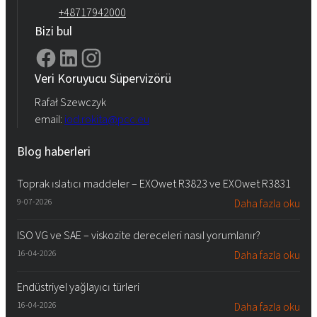
+48717942000
Bizi bul
Veri Koruyucu Süpervizörü
Rafał Szewczyk
email:
iod.rokita@pcc.eu
Blog haberleri
Toprak ıslatıcı maddeler – EXOwet R3823 ve EXOwet R3831
9-07-2026
Daha fazla oku
ISO VG ve SAE – viskozite dereceleri nasıl yorumlanır?
16-04-2026
Daha fazla oku
Endüstriyel yağlayıcı türleri
16-04-2026
Daha fazla oku