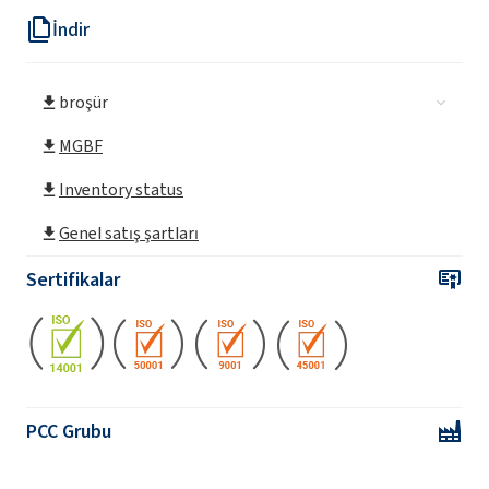
İndir
Kostik soda lye% 45 çözelti
broşür
Kostik soda lye% 50 çözelti
MGBF
Inventory status
Genel satış şartları
Sertifikalar
PCC Grubu