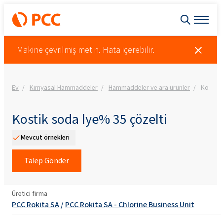
Makine çevrilmiş metin. Hata içerebilir.
Ev
Kimyasal Hammaddeler
Hammaddeler ve ara ürünler
Kostik
Kostik soda lye% 35 çözelti
Mevcut örnekleri
Talep Gönder
Üretici firma
PCC Rokita SA
/
PCC Rokita SA - Chlorine Business Unit