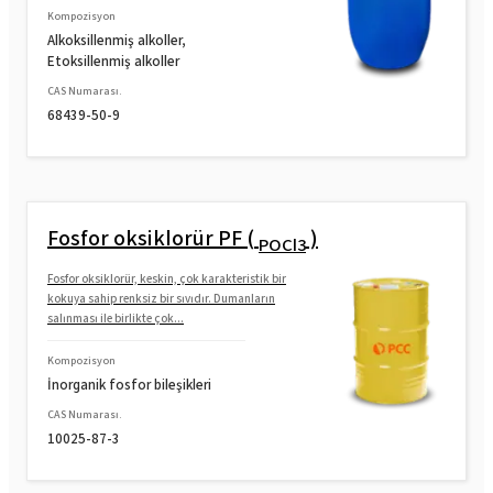
Kompozisyon
Alkoksillenmiş alkoller,
Etoksillenmiş alkoller
CAS Numarası.
68439-50-9
Fosfor oksiklorür PF (
)
POCl3
Fosfor oksiklorür, keskin, çok karakteristik bir
kokuya sahip renksiz bir sıvıdır. Dumanların
salınması ile birlikte çok...
Kompozisyon
İnorganik fosfor bileşikleri
CAS Numarası.
10025-87-3