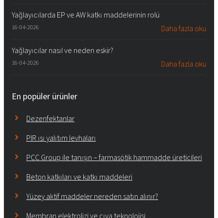
Yağlayıcılarda EP ve AW katkı maddelerinin rolü
16-04-2026
Daha fazla oku
Yağlayıcılar nasıl ve neden eskir?
16-04-2026
Daha fazla oku
En popüler ürünler
Dezenfektanlar
PIR ısı yalıtım levhaları
PCC Group ile tanışın – farmasötik hammadde üreticileri
Beton katkıları ve katkı maddeleri
Yüzey aktif maddeler nereden satın alınır?
Membran elektrolizi ve cıva teknolojisi