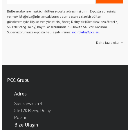
Bültene abone olmak için lütfen e-posta adresinizi girin. E-posta adresinizi
vermek isteğe bağlıdır, ancak bunu yapmazsanız size bir bülten
gönderemeyiz. Kişisel veri yöneticisi, Brzeg Dolny'de (Sienkiewicza Street 4,
56-120 Brzeg Dolny) kayıtlı ofisi bulunan PCC Rokita SA . Veri Koruma
Süpervizörümüze e-posta ile ulaşabilirsiniz:
iod.rokita@pcc.eu
.
Daha fazla oku
PCC Grubu
Adres
Sienkiewicza 4
56-120 Brzeg Dolny
Poland
Bize Ulaşın