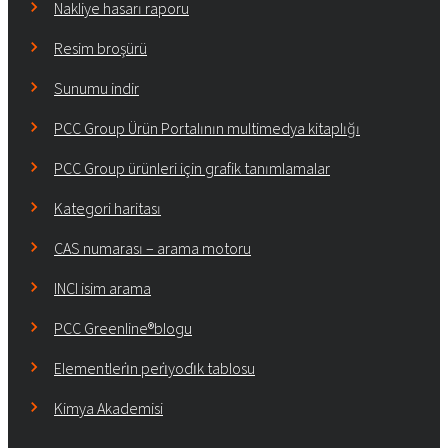
Nakliye hasarı raporu
Resim broşürü
Sunumu indir
PCC Group Ürün Portalının multimedya kitaplığı
PCC Group ürünleri için grafik tanımlamalar
Kategori haritası
CAS numarası – arama motoru
INCI isim arama
PCC Greenline®blogu
Elementleri̇n peri̇yodi̇k tablosu
Kimya Akademisi