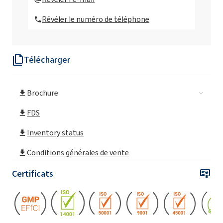
Révéler le numéro de téléphone
ROKAfenol N22 (Nonylphenol éthoxylé)
Télécharger
ROKAfenol N22/30 (Nonylphenol éthoxylé)
Brochure
ROKAfenol N3 (Nonylphenol éthoxylé)
FDS
ROKAfenol N4 (Nonylphenol éthoxylé)
Inventory status
Conditions générales de vente
ROKAfenol N40 (Nonylphenol éthoxylé)
Certificats
ROKAfenol N40/70 (Nonylphenol éthoxylé)