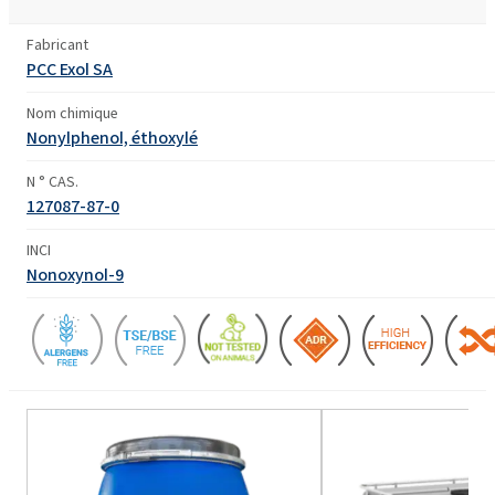
Fabricant
PCC Exol SA
Nom chimique
Nonylphenol, éthoxylé
N ° CAS.
127087-87-0
INCI
Nonoxynol-9