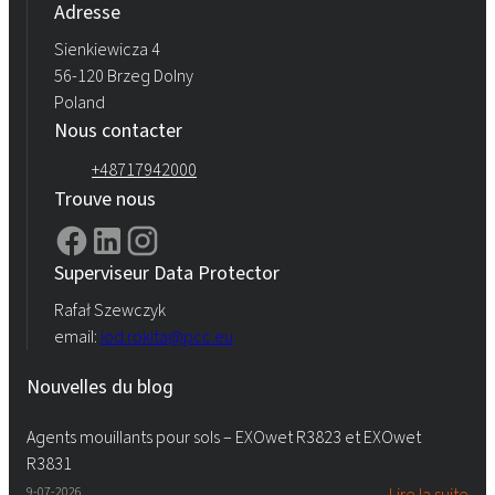
Adresse
Sienkiewicza 4
56-120 Brzeg Dolny
Poland
Nous contacter
+48717942000
Trouve nous
Superviseur Data Protector
Rafał Szewczyk
email:
iod.rokita@pcc.eu
Nouvelles du blog
Agents mouillants pour sols – EXOwet R3823 et EXOwet
R3831
9-07-2026
Lire la suite