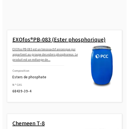
ROKAfenol N8P14 (Ether de Nonylphenol du
copolymère OE/PO)
ROKAfenol N8P7 ( éther de Nonylphenol du
copolymère OE/PO)
EXOfos®PB-083 (Ester phosphorique)
ROKAfenol PN7K (Ester phosphorique de
EXOfos PB-083 est un tensioactif anionique qui
nonylphénol)
appartient au groupe des esters phosphoreux. Le
produit est un mélange de...
ROKAfenol D8 (Dodécylphénol éthoxylé)
Composition
Esters de phosphate
N ° CAS.
ROKAfenol D22 (Dodécylphénol éthoxylé)
68439-39-4
Chemeen T-8