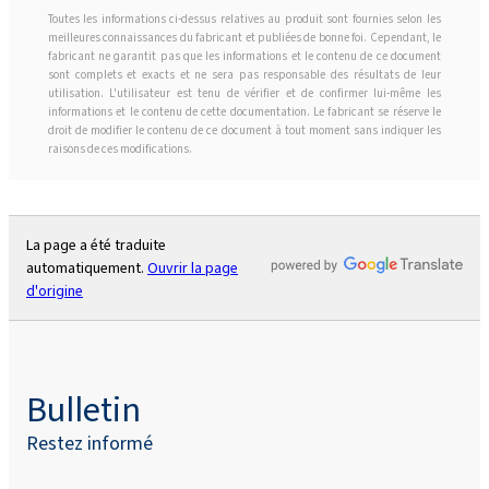
Toutes les informations ci-dessus relatives au produit sont fournies selon les
meilleures connaissances du fabricant et publiées de bonne foi. Cependant, le
fabricant ne garantit pas que les informations et le contenu de ce document
sont complets et exacts et ne sera pas responsable des résultats de leur
utilisation. L'utilisateur est tenu de vérifier et de confirmer lui-même les
informations et le contenu de cette documentation. Le fabricant se réserve le
droit de modifier le contenu de ce document à tout moment sans indiquer les
raisons de ces modifications.
La page a été traduite
automatiquement.
Ouvrir la page
d'origine
Bulletin
Restez informé