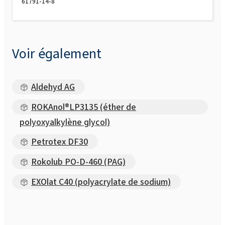
61791-14-8
Voir également
Aldehyd AG
ROKAnol®LP3135 (éther de
polyoxyalkylène glycol)
Petrotex DF30
Rokolub PO-D-460 (PAG)
EXOlat C40 (polyacrylate de sodium)