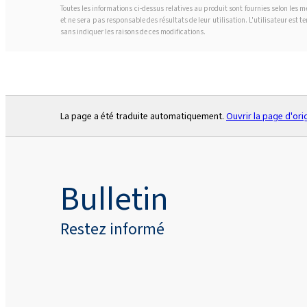
Toutes les informations ci-dessus relatives au produit sont fournies selon les
et ne sera pas responsable des résultats de leur utilisation. L'utilisateur est 
sans indiquer les raisons de ces modifications.
La page a été traduite automatiquement.
Ouvrir la page d'ori
Bulletin
Restez informé