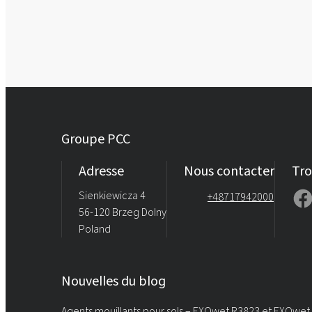
Groupe PCC
Adresse
Nous contacter
Tro
Sienkiewicza 4
+48717942000
56-120 Brzeg Dolny
Poland
Nouvelles du blog
Agents mouillants pour sols – EXOwet R3823 et EXOwet