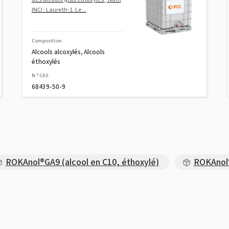
INCI : Laureth-1. Le...
Composition
Alcools alcoxylés, Alcools
éthoxylés
N ° CAS.
68439-50-9
ROKAnol®GA9 (alcool en C10, éthoxylé)
ROKAnol®