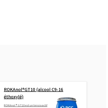
ROKAnol®GT10 (alcool C9-16
éthoxylé)
ROKAnol ® GT10 est un tensioactif