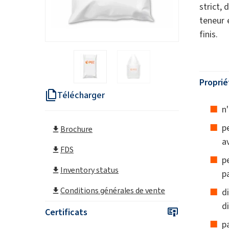
strict,
teneur 
finis.
Proprié
Télécharger
n
p
Brochure
a
FDS
p
Inventory status
p
Conditions générales de vente
d
d
Certificats
p