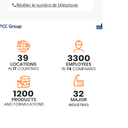
Révéler le numéro de téléphone
Rodys L
PCC Group
Rodys LP
Rodys O
Rodys OP
Rodys R
Rodys RP