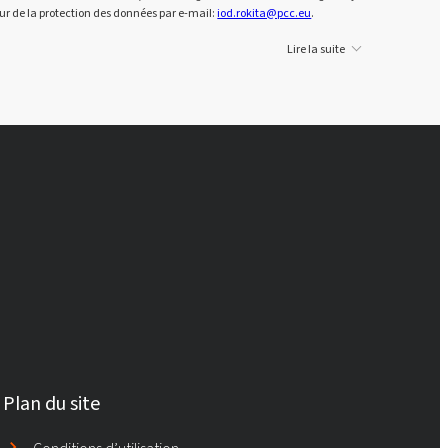
ur de la protection des données par e-mail:
iod.rokita@pcc.eu
.
Lire la suite
Plan du site