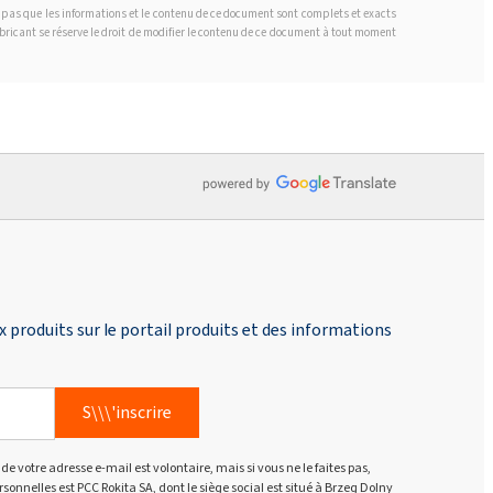
t pas que les informations et le contenu de ce document sont complets et exacts
fabricant se réserve le droit de modifier le contenu de ce document à tout moment
produits sur le portail produits et des informations
S\\\'inscrire
de votre adresse e-mail est volontaire, mais si vous ne le faites pas,
nnelles est PCC Rokita SA, dont le siège social est situé à Brzeg Dolny