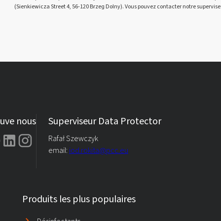
(Sienkiewicza Street 4, 56-120 Brzeg Dolny). Vous pouvez contacter notre supervise
uve nous
Superviseur Data Protector
Rafał Szewczyk
email:
iod.rokita@pcc.eu
Produits les plus populaires