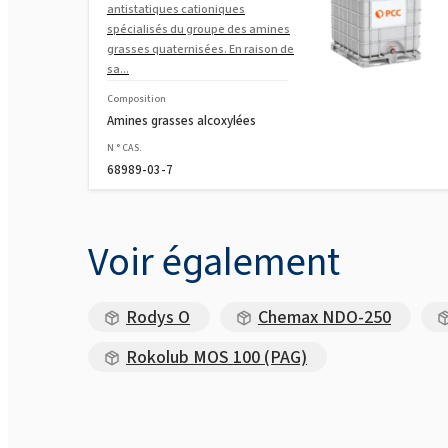
antistatiques cationiques
spécialisés du groupe des amines
grasses quaternisées. En raison de
sa...
Composition
Amines grasses alcoxylées
N ° CAS.
68989-03-7
Voir également
Rodys O
Chemax NDO-250
Rokolub MOS 100 (PAG)