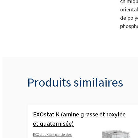
chimiq
orienta
de poly
phosph
Produits similaires
EXOstat K (amine grasse éthoxylée
et quaternisée)
EXOstat K fait partie des