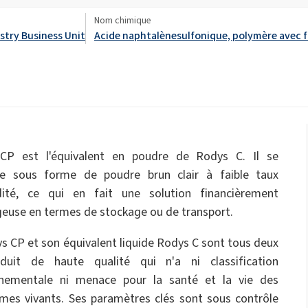
Engrais épandus
ate 80)
POLIkol 4000 COMPRIMÉS (PEG-90)
dures
s
Liquides de toilette
Nom chimique
stry Business Unit
Acide naphtalènesulfonique, polymère avec f
bles
Isolation en mousse pulvérisée
Isolation pipe-in-pipe
Hypochlorite de sodium
ques et
Imperméabilisation
Confort et ergonomie
ricin PEG-40)
ROKAnol ID7 (Isodeceth-7)
tique
Flocons de soude caustique
l, C12-15, propoxylé
ROKAnol®LP3135 (éther de polyoxyalkylène
glycol)
ts pour
Hygiène intime
Parfums
Produits polyvalents
Panneaux sandwich
Plaques de plâtre et ad
Huile de ricin PEG-11
C9-11 PARETH-8
gypse
um
Trichlorosilane
CP est l'équivalent en poudre de Rodys C. Il se
Additifs
Scellants
Oleate de sorbitane
te sous forme de poudre brun clair à faible taux
dité, ce qui en fait une solution financièrement
PEG-12
Soins capillaires
Soins de la peau
euse en termes de stockage ou de transport.
n
Tubes pré-isolés
additifs pour asphalte
vage
ue
s CP et son équivalent liquide Rodys C sont tous deux
duit de haute qualité qui n'a ni classification
Soins pour hommes
nnementale ni menace pour la santé et la vie des
mes vivants. Ses paramètres clés sont sous contrôle