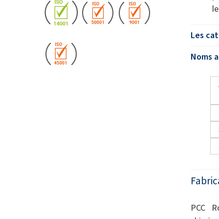
l
Les cat
Noms al
Fabric
PCC Ro