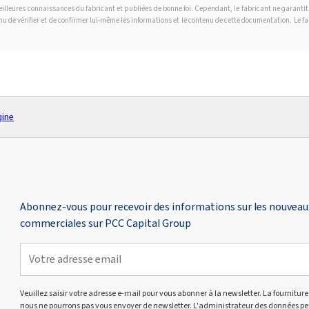
 meilleures connaissances du fabricant et publiées de bonne foi. Cependant, le fabricant ne garanti
tenu de vérifier et de confirmer lui-même les informations et le contenu de cette documentation. Le 
gine
Abonnez-vous pour recevoir des informations sur les nouveaux 
commerciales sur PCC Capital Group
Veuillez saisir votre adresse e-mail pour vous abonner à la newsletter. La fourniture 
nous ne pourrons pas vous envoyer de newsletter. L'administrateur des données perso