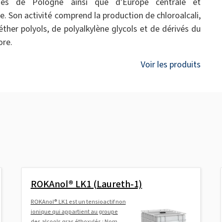
ues de Pologne ainsi que d'Europe centrale et
le. Son activité comprend la production de chloroalcali,
éther polyols, de polyalkylène glycols et de dérivés du
ore.
Voir les produits
ROKAnol® LK1 (Laureth-1)
ROKAnol® LK1 est un tensioactif non
ionique qui appartient au groupe
des alcools gras éthoxylés ; Nom