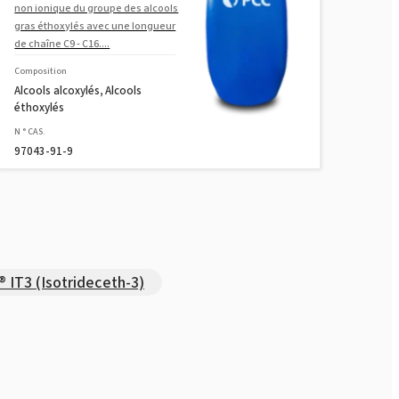
non ionique du groupe des alcools
gras éthoxylés avec une longueur
de chaîne C9 - C16....
Composition
Alcools alcoxylés, Alcools
éthoxylés
N ° CAS.
97043-91-9
 IT3 (Isotrideceth-3)