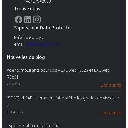
+48717942000
Trouve nous
Superviseur Data Protector
Rafał Szewczyk
email:
iod.rokita@pcc.eu
Nouvelles du blog
Agents mouillants pour sols – EXOwet R3823 et EXOwet
R3831
9-07-2026
Lire la suite
ISO VG et SAE – comment interpréter les grades de viscosité
?
16-04-2026
Lire la suite
Types de lubrifiants industriels