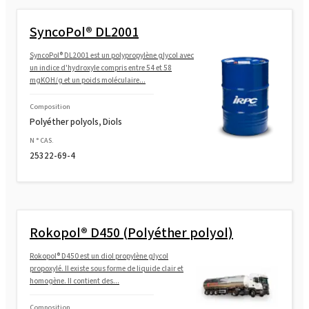
SyncoPol® DL2001
SyncoPol® DL2001 est un polypropylène glycol avec
un indice d'hydroxyle compris entre 54 et 58
mgKOH/g et un poids moléculaire...
Composition
Polyéther polyols, Diols
N ° CAS.
25322-69-4
Rokopol® D450 (Polyéther polyol)
Rokopol® D450 est un diol propylène glycol
propoxylé. Il existe sous forme de liquide clair et
homogène. Il contient des...
Composition