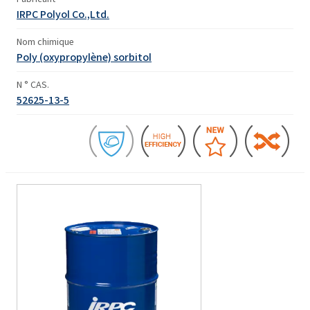
IRPC Polyol Co.,Ltd.
Nom chimique
Poly (oxypropylène) sorbitol
N ° CAS.
52625-13-5