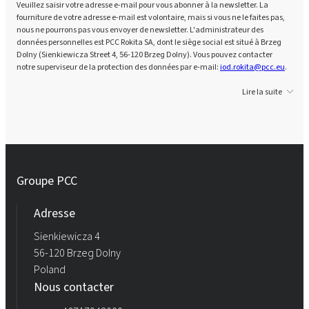
Veuillez saisir votre adresse e-mail pour vous abonner à la newsletter. La
fourniture de votre adresse e-mail est volontaire, mais si vous ne le faites pas,
nous ne pourrons pas vous envoyer de newsletter. L'administrateur des
données personnelles est PCC Rokita SA, dont le siège social est situé à Brzeg
Dolny (Sienkiewicza Street 4, 56-120 Brzeg Dolny). Vous pouvez contacter
notre superviseur de la protection des données par e-mail:
iod.rokita@pcc.eu
.
Lire la suite
Groupe PCC
Adresse
Sienkiewicza 4
56-120 Brzeg Dolny
Poland
Nous contacter