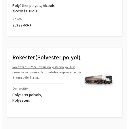
Polyéther polyols, Alcools
alcoxylés, Diols
N ° CAS.
25322-69-4
Rokester(Polyester polyol)
Rokester ® 7525GT est un polyester polyol. Il se
présente sous forme de liquide homogène, incolore
à jaune pâle. Il a un...
Composition
Polyester polyols,
Polyesters