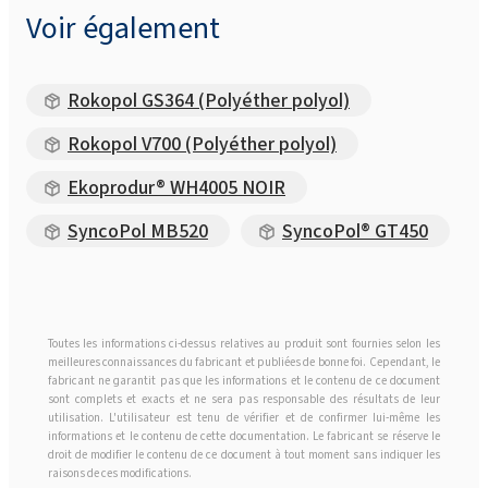
Voir également
Rokopol GS364 (Polyéther polyol)
Rokopol V700 (Polyéther polyol)
Ekoprodur® WH4005 NOIR
SyncoPol MB520
SyncoPol® GT450
Toutes les informations ci-dessus relatives au produit sont fournies selon les
meilleures connaissances du fabricant et publiées de bonne foi. Cependant, le
fabricant ne garantit pas que les informations et le contenu de ce document
sont complets et exacts et ne sera pas responsable des résultats de leur
utilisation. L'utilisateur est tenu de vérifier et de confirmer lui-même les
informations et le contenu de cette documentation. Le fabricant se réserve le
droit de modifier le contenu de ce document à tout moment sans indiquer les
raisons de ces modifications.