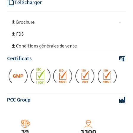
Télécharger
CAMOLIN® Mak & Akacja - Eco Nettoyant
tout usage 750 ml
Brochure
CAMOLIN® Savon liquide hydratant et
apaisant au parfum de rhubarbe 300ml
FDS
CAMOLIN® Savon liquide nourrissant au
Conditions générales de vente
parfum fleur de tilleul 300ml
Certificats
CAMOLIN® Gel douche nourrissant au
parfum de tilleul 265ml
CAMOLIN® Gel douche rafraîchissant au
parfum de chêne 265ml
PCC Group
CAMOLIN® Grape & Apple - Spray nettoyant
pour salle de bain éco 750ml
CAMOLIN® Shampooing micellaire fortifiant