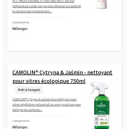
PCC PROFESSIONAL STONE AND RUST est une
préparation acide conçue pour éliminer la rouille et
le calcaire des installations...
Composition
Mélanges
CAMOLIN® Cytryna & Jaśmin - nettoyant
pour vitres écologique 750ml
Prêt à l'emploi
CAMOLIN® Cytryna & Jaśmin éco nettoyant pour
vitres végétalien naturel est un spray pratique pour
nettoyer les surfaces...
Composition
Mélanges