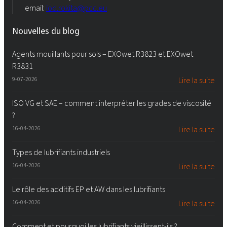
email:
iod.rokita@pcc.eu
Nouvelles du blog
Agents mouillants pour sols – EXOwet R3823 et EXOwet
R3831
9-07-2026
Lire la suite
ISO VG et SAE – comment interpréter les grades de viscosité
?
16-04-2026
Lire la suite
Types de lubrifiants industriels
16-04-2026
Lire la suite
Le rôle des additifs EP et AW dans les lubrifiants
16-04-2026
Lire la suite
Comment et pourquoi les lubrifiants vieillissent-ils ?