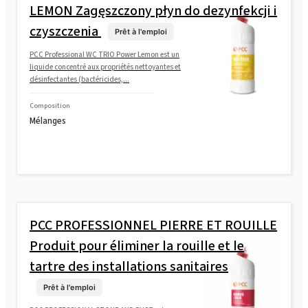
LEMON Zagęszczony płyn do dezynfekcji i
czyszczenia
Prêt à l'emploi
PCC Professional WC TRIO Power Lemon est un
liquide concentré aux propriétés nettoyantes et
désinfectantes (bactéricides,...
Composition
Mélanges
PCC PROFESSIONNEL PIERRE ET ROUILLE
Produit pour éliminer la rouille et le
tartre des installations sanitaires
Prêt à l'emploi