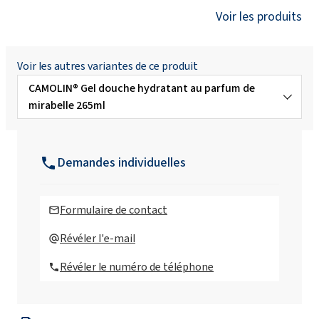
Voir les produits
Voir les autres variantes de ce produit
CAMOLIN® Gel douche hydratant au parfum de
mirabelle 265ml
CAMOLIN® Aronia - Gel WC écologique 750ml
Demandes individuelles
CAMOLIN® Biała porzeczka - Spray
nettoyant pour cuisine écologique 750ml
Formulaire de contact
CAMOLIN® Cytryna & Jaśmin - nettoyant
Révéler l'e-mail
pour vitres écologique 750ml
Révéler le numéro de téléphone
CAMOLIN® Gruszka & Agrest - Liquide
vaisselle écologique 750ml