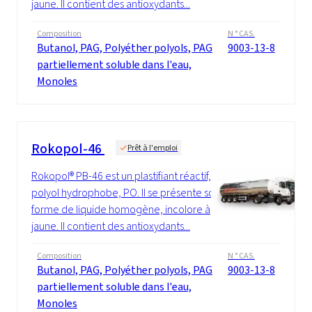
jaune. Il contient des antioxydants...
Composition
N ° CAS.
Butanol, PAG, Polyéther polyols, PAG
9003-13-8
partiellement soluble dans l'eau,
Monoles
Rokopol-46
Prêt à l'emploi
Rokopol® PB-46 est un plastifiant réactif, un
polyol hydrophobe, PO. Il se présente sous
forme de liquide homogène, incolore à
jaune. Il contient des antioxydants...
Composition
N ° CAS.
Butanol, PAG, Polyéther polyols, PAG
9003-13-8
partiellement soluble dans l'eau,
Monoles