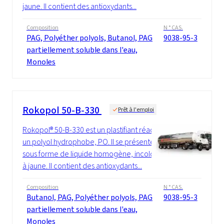
jaune. Il contient des antioxydants...
Composition
N ° CAS.
PAG, Polyéther polyols, Butanol, PAG
9038-95-3
partiellement soluble dans l'eau,
Monoles
Rokopol 50-B-330
Prêt à l'emploi
Rokopol® 50-B-330 est un plastifiant réactif,
un polyol hydrophobe, PO. Il se présente
sous forme de liquide homogène, incolore
à jaune. Il contient des antioxydants...
Composition
N ° CAS.
Butanol, PAG, Polyéther polyols, PAG
9038-95-3
partiellement soluble dans l'eau,
Monoles