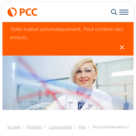
Texte traduit automatiquement. Peut contenir des
erreurs.
Accueil
Produits
Composition
PAG
PAG partiellement solubl