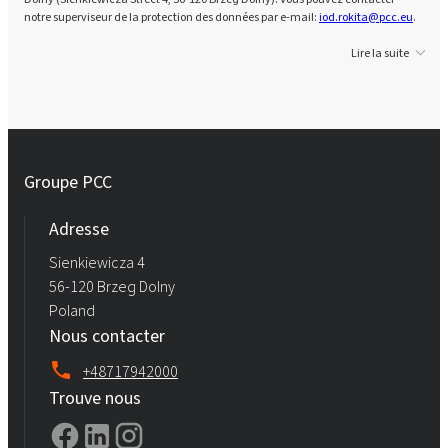
notre superviseur de la protection des données par e-mail:
iod.rokita@pcc.eu
.
Lire la suite
Groupe PCC
Adresse
Sienkiewicza 4
56-120 Brzeg Dolny
Poland
Nous contacter
+48717942000
Trouve nous