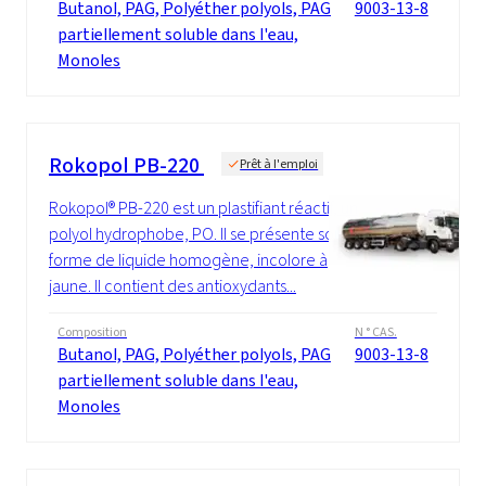
Butanol, PAG, Polyéther polyols, PAG
9003-13-8
partiellement soluble dans l'eau,
Monoles
Rokopol PB-220
Prêt à l'emploi
Rokopol® PB-220 est un plastifiant réactif, un
polyol hydrophobe, PO. Il se présente sous
forme de liquide homogène, incolore à
jaune. Il contient des antioxydants...
Composition
N ° CAS.
Butanol, PAG, Polyéther polyols, PAG
9003-13-8
partiellement soluble dans l'eau,
Monoles