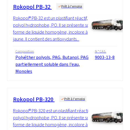
Rokopol PB-32
Prêt à l'emploi
Rokopol® PB-32 est un plastifiant réactif, un
polyol hydrophobe, PO. Il se présente sous
forme de liquide homogène, incolore à
jaune. Il contient des antioxydants...
Composition
N ° CAS.
Polyéther polyols, PAG, Butanol, PAG
9003-13-8
partiellement soluble dans l'eau,
Monoles
Rokopol PB-320
Prêt à l'emploi
Rokopol® PB-320 est un plastifiant réactif, un
polyol hydrophobe, PO. Il se présente sous
forme de liquide homogène, incolore à