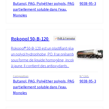
Butanol, PAG, Polyéther polyols, PAG
9038-95-3
partiellement soluble dans l'eau,
Monoles
Rokopol 50-B-120
Prêt à l'emploi
Rokopol® 50-B-120 est un plastifiant réactif,
un polyol hydrophobe, PO. Il se présente
sous forme de liquide homogène, incolore
à jaune. Il contient des antioxydants...
Composition
N ° CAS.
Butanol, PAG, Polyéther polyols, PAG
9038-95-3
partiellement soluble dans l'eau,
Monoles