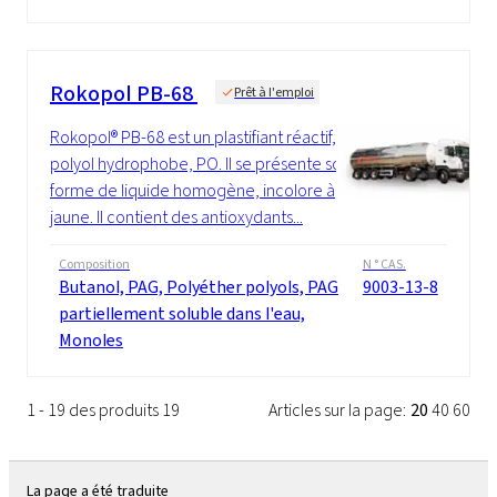
Rokopol PB-68
Prêt à l'emploi
Rokopol® PB-68 est un plastifiant réactif, un
polyol hydrophobe, PO. Il se présente sous
forme de liquide homogène, incolore à
jaune. Il contient des antioxydants...
Composition
N ° CAS.
Butanol, PAG, Polyéther polyols, PAG
9003-13-8
partiellement soluble dans l'eau,
Monoles
1 - 19 des produits 19
Articles sur la page:
20
40
60
La page a été traduite