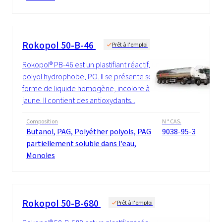
Rokopol 50-B-46
Prêt à l'emploi
Rokopol® PB-46 est un plastifiant réactif, un
polyol hydrophobe, PO. Il se présente sous
forme de liquide homogène, incolore à
jaune. Il contient des antioxydants...
Composition
N ° CAS.
Butanol, PAG, Polyéther polyols, PAG
9038-95-3
partiellement soluble dans l'eau,
Monoles
Rokopol 50-B-680
Prêt à l'emploi