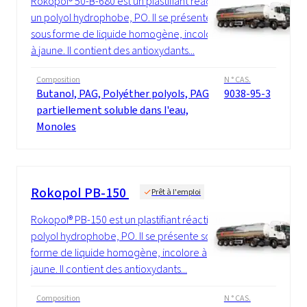
Rokopol® 50-B-680 est un plastifiant réactif,
un polyol hydrophobe, PO. Il se présente
sous forme de liquide homogène, incolore
à jaune. Il contient des antioxydants...
Composition
N ° CAS.
Butanol, PAG, Polyéther polyols, PAG
9038-95-3
partiellement soluble dans l'eau,
Monoles
Rokopol PB-150
Prêt à l'emploi
Rokopol® PB-150 est un plastifiant réactif, un
polyol hydrophobe, PO. Il se présente sous
forme de liquide homogène, incolore à
jaune. Il contient des antioxydants...
Composition
N ° CAS.