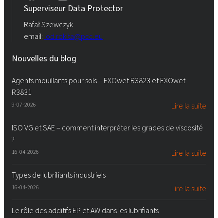
Superviseur Data Protector
Rafał Szewczyk
email:
iod.rokita@pcc.eu
Nouvelles du blog
Agents mouillants pour sols – EXOwet R3823 et EXOwet
R3831
9-07-2026
Lire la suite
ISO VG et SAE – comment interpréter les grades de viscosité
?
16-04-2026
Lire la suite
Types de lubrifiants industriels
16-04-2026
Lire la suite
Le rôle des additifs EP et AW dans les lubrifiants