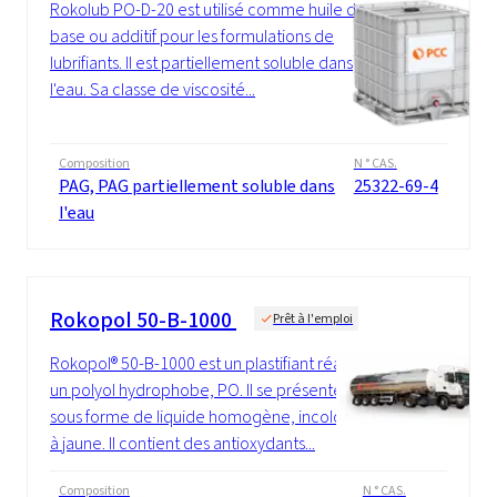
Rokolub PO-D-20 est utilisé comme huile de
base ou additif pour les formulations de
lubrifiants. Il est partiellement soluble dans
l'eau. Sa classe de viscosité...
Composition
N ° CAS.
PAG, PAG partiellement soluble dans
25322-69-4
l'eau
Rokopol 50-B-1000
Prêt à l'emploi
Rokopol® 50-B-1000 est un plastifiant réactif,
un polyol hydrophobe, PO. Il se présente
sous forme de liquide homogène, incolore
à jaune. Il contient des antioxydants...
Composition
N ° CAS.