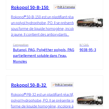
Rokopol 50-B-150
Prêt à l'emploi
Rokopol® 50-B-150 est un plastifiant réactif,
un polyol hydrophobe, PO. Il se présente
sous forme de liquide homogène, incolore
à jaune. Il contient des antioxydants...
Composition
N ° CAS.
Butanol, PAG, Polyéther polyols, PAG
9038-95-3
partiellement soluble dans l'eau,
Monoles
Rokopol 50-B-32
Prêt à l'emploi
Rokopol® PB-32 est un plastifiant réactif, un
polyol hydrophobe, PO. Il se présente sous
forme de liquide homogène, incolore à