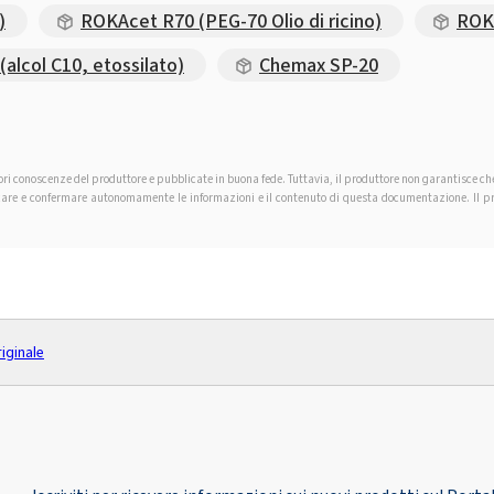
)
ROKAcet R70 (PEG-70 Olio di ricino)
ROKA
lcol C10, etossilato)
Chemax SP-20
iori conoscenze del produttore e pubblicate in buona fede. Tuttavia, il produttore non garantisce c
ificare e confermare autonomamente le informazioni e il contenuto di questa documentazione. Il pro
riginale