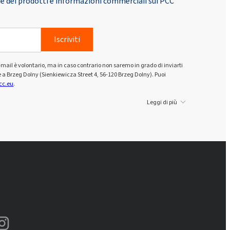
tale dei prodotti e informazioni commerciali sul PCC
Iscriviti
zo e-mail è volontario, ma in caso contrario non saremo in grado di inviarti
e a Brzeg Dolny (Sienkiewicza Street 4, 56-120 Brzeg Dolny). Puoi
cc.eu
.
Leggi di più