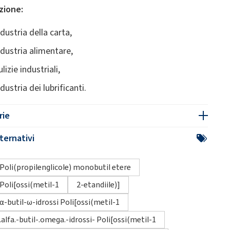
zione:
dustria della carta,
ndustria alimentare,
lizie industriali,
dustria dei lubrificanti.
rie
ternativi
Poli(propilenglicole) monobutil etere
Poli[ossi(metil-1
2-etandiile)]
α-butil-ω-idrossi Poli[ossi(metil-1
.alfa.-butil-.omega.-idrossi- Poli[ossi(metil-1