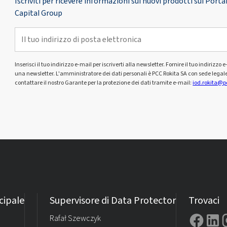
Iscriviti per ricevere informazioni sui nuovi prodotti sul Por
Capital Group
Inserisci il tuo indirizzo e-mail per iscriverti alla newsletter. Fornire il tuo indiriz
una newsletter. L'amministratore dei dati personali è PCC Rokita SA con sede legal
contattare il nostro Garante per la protezione dei dati tramite e-mail:
iod.rokita@p
cipale
Supervisore di Data Protector
Trovaci
Rafał Szewczyk