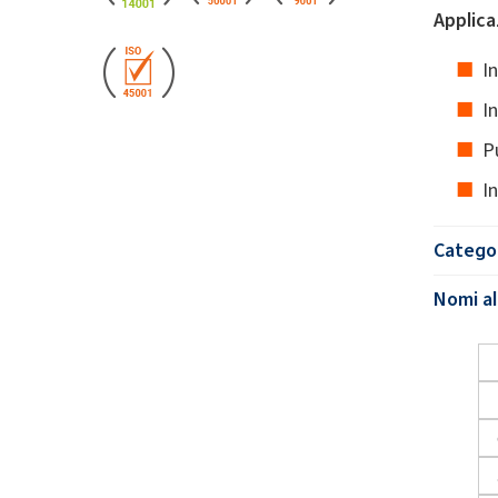
Applica
In
I
Pu
In
Catego
Nomi al