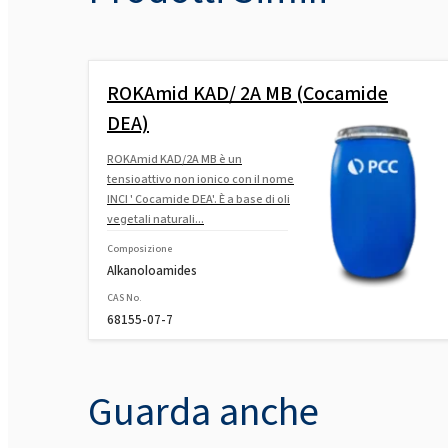
ROKAmid KAD/ 2A MB (Cocamide
DEA)
ROKAmid KAD/2A MB è un
tensioattivo non ionico con il nome
INCI ' Cocamide DEA'. È a base di oli
vegetali naturali...
Composizione
Alkanoloamides
CAS No.
68155-07-7
Guarda anche