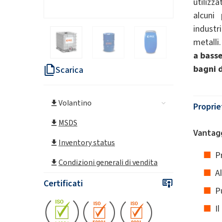
utilizza
alcuni 
industri
metalli
a basse
bagni d
Scarica
Volantino
Proprie
MSDS
Vantagg
Inventory status
P
Condizioni generali di vendita
A
Certificati
P
I