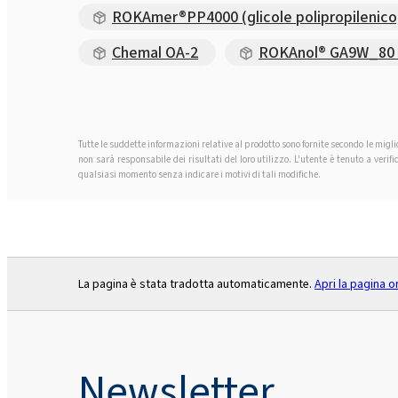
ROKAmer®PP4000 (glicole polipropilenico
Chemal OA-2
ROKAnol® GA9W_80 (a
Tutte le suddette informazioni relative al prodotto sono fornite secondo le migl
non sarà responsabile dei risultati del loro utilizzo. L'utente è tenuto a ver
qualsiasi momento senza indicare i motivi di tali modifiche.
La pagina è stata tradotta automaticamente.
Apri la pagina o
Newsletter