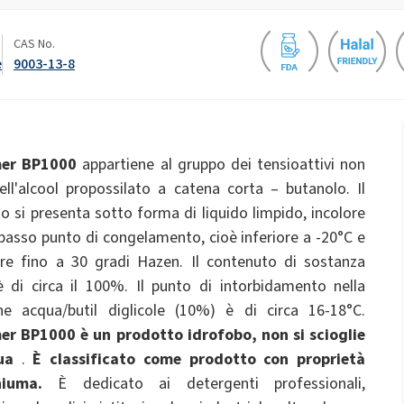
e
Liquidi per WC
e
ate 80)
POLIkol 4000 COMPRESSE (PEG-90)
CAS No.
Fertilizzanti fogliari
e
9003-13-8
Ipoclorito di sodio
Isolamento di fili e cavi
Isolamento in schiuma
Elettronica e applicazioni
Impermeabilizzazione
Profumi
tecniche
cino PEG-40)
ROKAnol ID7 (Isodeceth-7)
scaglie di soda caustica
 C12-15, etossilato
ROKAnol®LP3135 (Etere di
Prodotti multiuso
poliossialchilenglicole)
er BP1000
appartiene al gruppo dei tensioattivi non
PEG-11 Olio di ricino
C9-11 PARETH-8
OCF (schiuma
Pannelli sandwich
e
Triclorosilano
dell'alcool propossilato a catena corta – butanolo. Il
monocomponente)
Sigillanti
Additivi
o si presenta sotto forma di liquido limpido, incolore
Sorbitano Oleate
Detergenti per il bagno
Detergenti per la cuci
basso punto di congelamento, cioè inferiore a -20°C e
PEG-12
re fino a 30 gradi Hazen. Il contenuto di sostanza
è di circa il 100%. Il punto di intorbidamento nella
n PU
Sistemi spray termici e acustici
Tubi preisolati
ne acqua/butil diglicole (10%) è di circa 16-18°C.
Detersivi per lavastovi
Detersivi per lavastoviglie
r BP1000 è un prodotto idrofobo, non si scioglie
mano
ua
.
È classificato come prodotto con proprietà
hiuma.
È dedicato ai detergenti professionali,