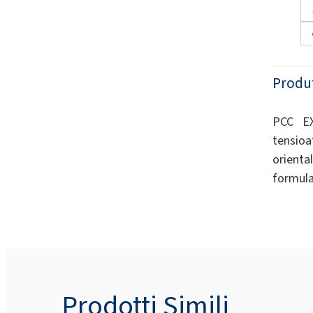
Produ
PCC EX
tensioa
orienta
formulaz
Prodotti Simili