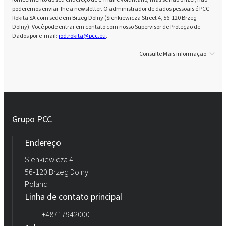
poderemos enviar-lhe a newsletter. O administrador de dados pessoais é PCC
Rokita SA com sede em Brzeg Dolny (Sienkiewicza Street 4, 56-120 Brzeg
Dolny). Você pode entrar em contato com nosso Supervisor de Proteção de
Dados por e-mail:
iod.rokita@pcc.eu
.
Consulte Mais informação
Grupo PCC
Endereço
Sienkiewicza 4
56-120 Brzeg Dolny
Poland
Linha de contato principal
+48717942000