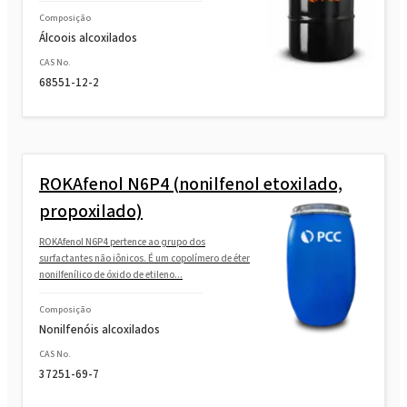
Composição
Álcoois alcoxilados
CAS No.
68551-12-2
ROKAfenol N6P4 (nonilfenol etoxilado,
propoxilado)
ROKAfenol N6P4 pertence ao grupo dos
surfactantes não iônicos. É um copolímero de éter
nonilfenílico de óxido de etileno...
Composição
Nonilfenóis alcoxilados
CAS No.
37251-69-7