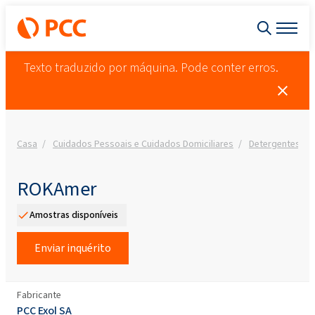
Texto traduzido por máquina. Pode conter erros.
Casa
Cuidados Pessoais e Cuidados Domiciliares
Detergentes
ROKAmer
Amostras disponíveis
Enviar inquérito
Fabricante
PCC Exol SA