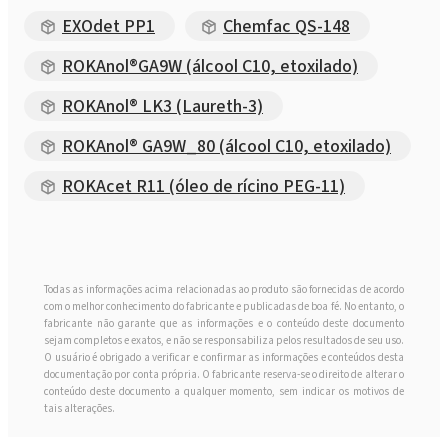
EXOdet PP1
Chemfac QS-148
ROKAnol®GA9W (álcool C10, etoxilado)
ROKAnol® LK3 (Laureth-3)
ROKAnol® GA9W_80 (álcool C10, etoxilado)
ROKAcet R11 (óleo de rícino PEG-11)
Todas as informações acima relacionadas ao produto são fornecidas de acordo
com o melhor conhecimento do fabricante e publicadas de boa fé. No entanto, o
fabricante não garante que as informações e o conteúdo deste documento
sejam completos e exatos, e não se responsabiliza pelos resultados de seu uso.
O usuário é obrigado a verificar e confirmar as informações e conteúdos desta
documentação por conta própria. O fabricante reserva-se o direito de alterar o
conteúdo deste documento a qualquer momento, sem indicar os motivos de
tais alterações.