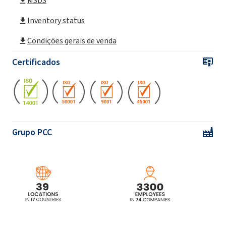
MSDS
Inventory status
ROKAmer®2330 (copolímero em bloco
EO/PO)
Condições gerais de venda
ROKAmer®2400 (copolímero em bloco
Certificados
EO/PO)
ROKAmer®2600 (copolímero em bloco
EO/PO)
ROKAmer®2600S (copolímero em bloco
Grupo PCC
EO/PO)
ROKAmer®2950 (copolímero em bloco
EO/PO)
ROKAmer®3100 (copolímero em bloco
EO/PO)