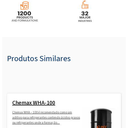
ROKAmer®3800 (copolímero em bloco
EO/PO)
ROKAmer®NP1000 (éter poliol alcoxilado)
Produtos Similares
Chemax WHA-100
Chemax WHA – 100 é recomendado como um
aditivo para refrigerantes contendo ácidos graxos
ou refrigerantes onde a formação...