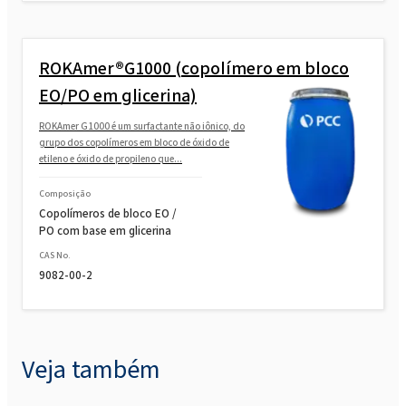
ROKAmer®G1000 (copolímero em bloco
EO/PO em glicerina)
ROKAmer G1000 é um surfactante não iônico, do
grupo dos copolímeros em bloco de óxido de
etileno e óxido de propileno que...
Composição
Copolímeros de bloco EO /
PO com base em glicerina
CAS No.
9082-00-2
Veja também