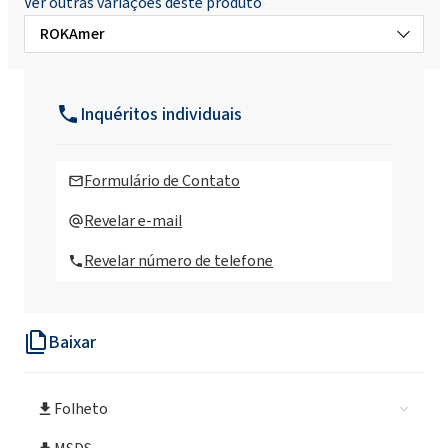
Ver outras variações deste produto
ROKAmer
ROKAmer®1000 (copolímero em bloco
EO/PO)
Inquéritos individuais
ROKAmer®1010 (copolímero em bloco
EO/PO)
Formulário de Contato
ROKAmer®1010/50 (copolímero em bloco
Revelar e-mail
EO/PO)
Revelar número de telefone
ROKAmer®2000 (copolímero em bloco
EO/PO)
Baixar
ROKAmer®2000S (copolímero em bloco
EO/PO)
Folheto
ROKAmer®2100 (copolímero em bloco
EO/PO)