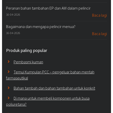
Peranan bahan tambahan EP dan AW dalam pelincir
16-04-2026
Baca lagi
Bagaimana dan mengapa pelincir menua?
16-04-2026
Baca lagi
Produk paling popular
Pembasmi kuman
Temui Kumpulan PCC – pengeluar bahan mentah
farmaseutikal
Bahan tambah dan bahan tambahan untuk konkrit
Di mana untuk membeli komponen untuk busa
poliuretana?