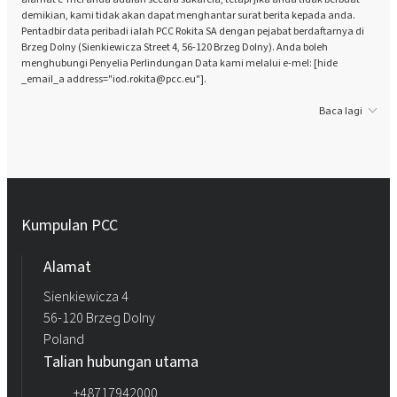
demikian, kami tidak akan dapat menghantar surat berita kepada anda.
Pentadbir data peribadi ialah PCC Rokita SA dengan pejabat berdaftarnya di
Brzeg Dolny (Sienkiewicza Street 4, 56-120 Brzeg Dolny). Anda boleh
menghubungi Penyelia Perlindungan Data kami melalui e-mel: [hide
_email_a address="iod.rokita@pcc.eu"].
Baca lagi
Kumpulan PCC
Alamat
Sienkiewicza 4
56-120 Brzeg Dolny
Poland
Talian hubungan utama
+48717942000