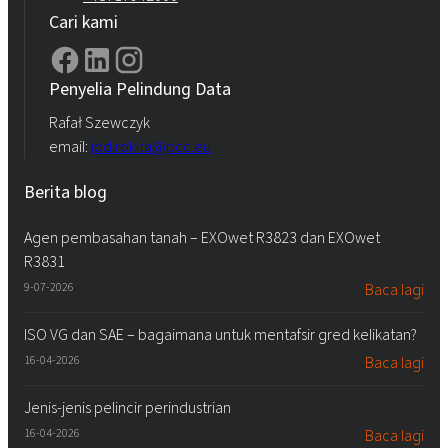
Cari kami
Penyelia Pelindung Data
Rafał Szewczyk
email:
iod.rokita@pcc.eu
Berita blog
Agen pembasahan tanah – EXOwet R3823 dan EXOwet
R3831
9-07-2026
Baca lagi
ISO VG dan SAE – bagaimana untuk mentafsir gred kelikatan?
16-04-2026
Baca lagi
Jenis-jenis pelincir perindustrian
16-04-2026
Baca lagi