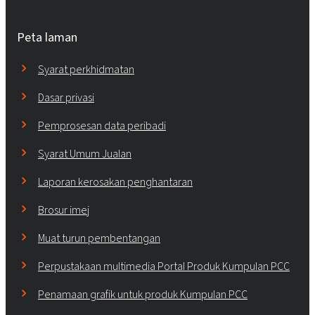
Peta laman
Syarat perkhidmatan
Dasar privasi
Pemprosesan data peribadi
Syarat Umum Jualan
Laporan kerosakan penghantaran
Brosur imej
Muat turun pembentangan
Perpustakaan multimedia Portal Produk Kumpulan PCC
Penamaan grafik untuk produk Kumpulan PCC