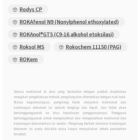
Rodys CP
ROKAfenol N9 (Nonylphenol ethoxylated)
ROKAnol®GT5 (C9-16 alkohol etoksilasi)
Roksol MS
Rokochem 11150 (PAG)
ROKem
Semua maklumat di atas yang berkaitan dengan produk disediakan
mengikut pengetahuan terbaik pengilang dan diterbitkan dengan niat baik.
Walau bagaimanapun, pengilang tidak menjamin maklumat dan
kandungan dokumen ini adalah lengkap dan tepat, dan tidak akan
bertanggungjawab ke atas keputusan penggunaannya. Pengguna
bertanggungjawab untuk mengesahkan dan mengesahkan maklumat dan
kandungan dokumentasi ini sendiri. Pengilang berhak menukar kandungan
dokumen ini pada bila-bila masa tanpa menyatakan sebab perubahan
tersebut.