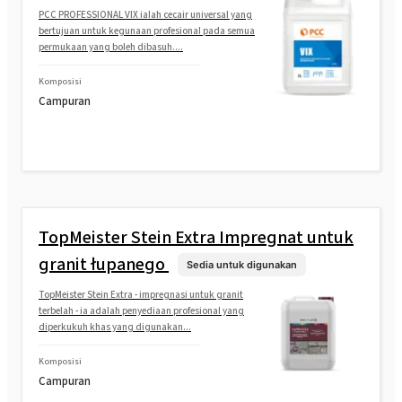
PCC PROFESSIONAL VIX ialah cecair universal yang
bertujuan untuk kegunaan profesional pada semua
permukaan yang boleh dibasuh....
Komposisi
Campuran
TopMeister Stein Extra Impregnat untuk
granit łupanego
Sedia untuk digunakan
TopMeister Stein Extra - impregnasi untuk granit
terbelah - ia adalah penyediaan profesional yang
diperkukuh khas yang digunakan...
Komposisi
Campuran