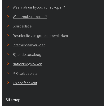
Waar natriumhypochloriet kopen?
Waar zoutzuur kopen?
Spuitisolatie
Desinfectie van grote oppervlakken
Intermodaal vervoer
Bijtende sodaloog
Natronloogvlokken
PIR-isolatieplaten
Chloor fabrikant
Sitemap