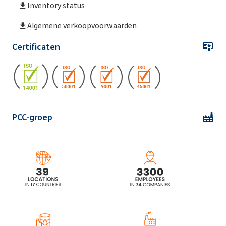
Inventory status
Rokopol DE2020
Algemene verkoopvoorwaarden
Certificaten
Rokopol® DE320 (Propyleenglycol)
Rokopol® DE4020 (Propyleenglycol)
Rokopol DE4030
PCC-groep
Rokopol® F3000 (Polyetherpolyol)
Rokopol F3600 (polyetherpolyol)
Rokopol FS3610