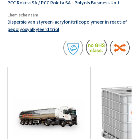
PCC Rokita SA
/
PCC Rokita SA - Polyols Business Unit
Chemische naam
Dispersie van styreen-acrylonitrilcopolymeer in reactief
gepolyoxyalkyleerd triol