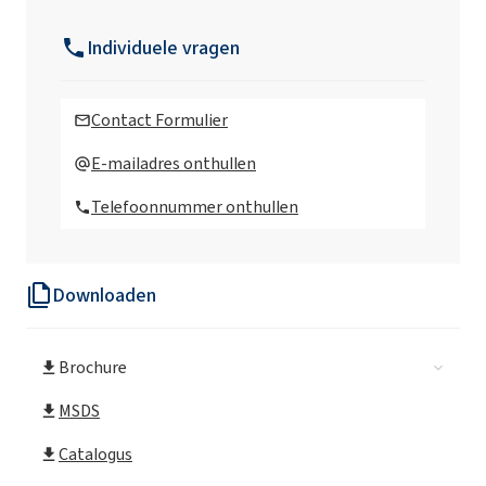
Rokopol Anti Virus X Ontsmettingsmiddel
Individuele vragen
Rokopol Anti Virus Ontsmettingsmiddel
Contact Formulier
Rokopol® T (Polyetherpolyol)
E-mailadres onthullen
Telefoonnummer onthullen
Rokopol® iPol H
Downloaden
Rokopol® D1002 (Propyleenglycol)
Brochure
Rokopol® D2002 (Polyetherpolyol)
MSDS
Rokopol® D450 (Polyetherpolyol)
Catalogus