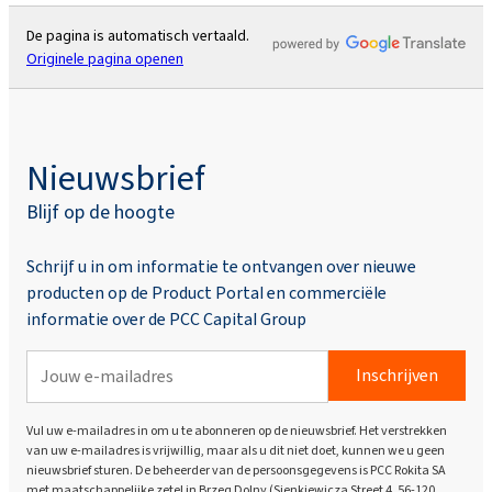
Rokopol® RF170 (Polyetherpolyol)
De pagina is automatisch vertaald.
Originele pagina openen
Rokopol® RF2000 (Polyetherpolyol)
Nieuwsbrief
Rokopol® RF551 (Polyetherpolyol)
Blijf op de hoogte
Rokopol® V700 (Polyetherpolyol)
Schrijf u in om informatie te ontvangen over nieuwe
producten op de Product Portal en commerciële
informatie over de PCC Capital Group
Rokopol iCan 2432
Inschrijven
Rokopol iCan 2770
Vul uw e-mailadres in om u te abonneren op de nieuwsbrief. Het verstrekken
van uw e-mailadres is vrijwillig, maar als u dit niet doet, kunnen we u geen
Rokopol iCan 4100
nieuwsbrief sturen. De beheerder van de persoonsgegevens is PCC Rokita SA
met maatschappelijke zetel in Brzeg Dolny (Sienkiewicza Street 4, 56-120