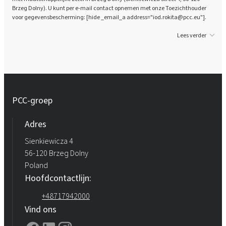
Brzeg Dolny). U kunt per e-mail contact opnemen met onze Toezichthouder
voor gegevensbescherming: [hide _email_a address="iod.rokita@pcc.eu"].
Rokopol® vTec 770 (Polyetherpolyol)
Lees verder
Rokopol® vTec 8860 (Polyetherpolyol)
Rokopol® vTec 8888 (Polyetherpolyol)
PCC-groep
Adres
Sienkiewicza 4
56-120 Brzeg Dolny
Poland
Hoofdcontactlijn:
+48717942000
Vind ons