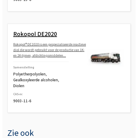
Rokopol® M1170 (Polyetherpolyol)
Rokopol® M1180 (Polyetherpolyol)
Rokopol DE2020
Rokopol® M5000 (Polyetherpolyol)
Rokopol® DE2020 is een gespecialiseerde reactieve
diol die wordt gebruikt voor de productie van 1K-
en 2K-lijmen, afdichtingsmiddelen...
Rokopol® M5020 (Polyetherpolyol)
Samenstelling
Polyetherpolyolen,
Gealkoxyleerde alcoholen,
Rokopol® M6000 (Polyetherpolyol)
Diolen
CAS-nr.
9003-11-6
Rokopol® M6010 (Polyetherpolyol)
Rokopol® MH2000 (Polyetherpolyol)
Zie ook