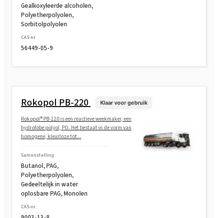
Gealkoxyleerde alcoholen,
Polyetherpolyolen,
Sorbitolpolyolen
Rokopol® G700 (Polyetherpolyol)
CAS-nr.
56449-05-9
Rokopol® GS364 (Polyetherpolyol)
Rokopol® GS484 (Polyetherpolyol)
Rokopol PB-220
Klaar voor gebruik
Rokopol® PB-220 is een reactieve weekmaker, een
Rokopol® M1140 (Polyetherpolyol)
hydrofobe polyol, PO. Het bestaat in de vorm van
homogene, kleurloze tot...
Rokopol® M1145 (Polyetherpolyol)
Samenstelling
Butanol, PAG,
Polyetherpolyolen,
Gedeeltelijk in water
Rokopol® M1160 (Polyetherpolyol)
oplosbare PAG, Monolen
CAS-nr.
9003-13-8