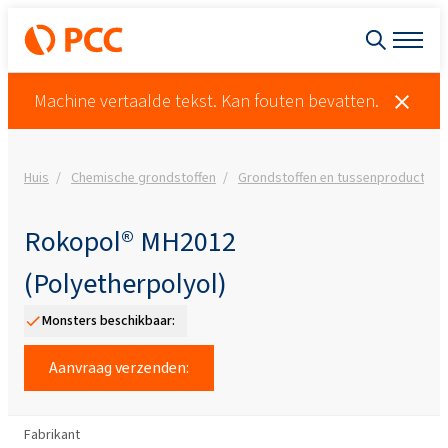
Machine vertaalde tekst. Kan fouten bevatten.
Huis
Chemische grondstoffen
Grondstoffen en tussenproducten
Rokopol® MH2012
(Polyetherpolyol)
Monsters beschikbaar:
Aanvraag verzenden:
Fabrikant