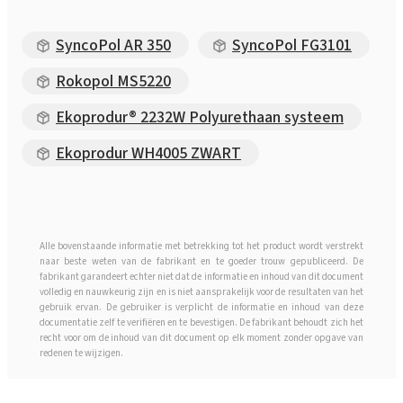
Rokopol MS5215
SyncoPol AR 350
SyncoPol FG3101
Rokopol MS5220
Rokopol MS5220
Ekoprodur® 2232W Polyurethaan systeem
Rokopol MS5225
Ekoprodur WH4005 ZWART
Rokopol MS5240
Alle bovenstaande informatie met betrekking tot het product wordt verstrekt
Rokopol® RF151 (Polyetherpolyol)
naar beste weten van de fabrikant en te goeder trouw gepubliceerd. De
fabrikant garandeert echter niet dat de informatie en inhoud van dit document
volledig en nauwkeurig zijn en is niet aansprakelijk voor de resultaten van het
gebruik ervan. De gebruiker is verplicht de informatie en inhoud van deze
Rokopol RF151V
documentatie zelf te verifiëren en te bevestigen. De fabrikant behoudt zich het
recht voor om de inhoud van dit document op elk moment zonder opgave van
redenen te wijzigen.
Rokopol® RF152V (Polyetherpolyol)