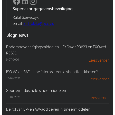
Supervisor gegevensbeveiliging
Rafał Szewczyk
email:
iod.rokita@pcc.eu
Blognieuws
Bodembevochtigingsmiddelen – EXOwet R3823 en EXOwet
R3831
9-07-2026
Lees verder
ISO VG en SAE – hoe interpreteer je viscositeitsklassen?
16-04-2026
Lees verder
Soorten industriële smeermiddelen
16-04-2026
Lees verder
De rol van EP- en AW-additieven in smeermiddelen