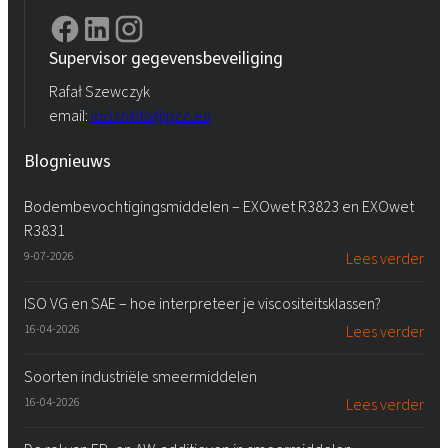
Supervisor gegevensbeveiliging
Rafał Szewczyk
email:
iod.rokita@pcc.eu
Blognieuws
Bodembevochtigingsmiddelen – EXOwet R3823 en EXOwet
R3831
9-07-2026
Lees verder
ISO VG en SAE – hoe interpreteer je viscositeitsklassen?
16-04-2026
Lees verder
Soorten industriële smeermiddelen
16-04-2026
Lees verder