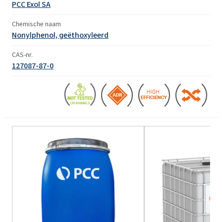
PCC Exol SA
Chemische naam
Nonylphenol, geëthoxyleerd
CAS-nr.
127087-87-0