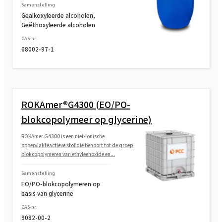
Samenstelling
ROKAfenol D8 (geëthoxyleerd dodecylfenol)
Gealkoxyleerde alcoholen,
Geëthoxyleerde alcoholen
ROKAfenol D22 (geëthoxyleerd
CAS-nr.
68002-97-1
dodecylfenol)
ROKAmer®G4300 (EO/PO-
blokcopolymeer op glycerine)
ROKAmer G4300 is een niet-ionische
oppervlakteactieve stof die behoort tot de groep
blokcopolymeren van ethyleenoxide en...
Samenstelling
EO/PO-blokcopolymeren op
basis van glycerine
CAS-nr.
9082-00-2