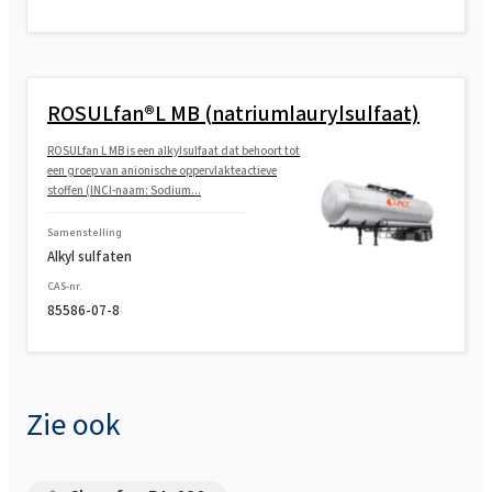
ROSULfan®L MB (natriumlaurylsulfaat)
ROSULfan L MB is een alkylsulfaat dat behoort tot
een groep van anionische oppervlakteactieve
stoffen (INCI-naam: Sodium...
Samenstelling
Alkyl sulfaten
CAS-nr.
85586-07-8
Zie ook