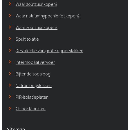
Waar zoutzuur kopen?
Waar natriumhypochloriet kopen?
Waar zoutzuur kopen?
Spuitisolatie
Desinfectie van grote oppervlakken
Intermodaal vervoer
Bijtende sodaloog
Natronloogvlokken
PIR-isolatieplaten
Chloor fabrikant
Sitemap