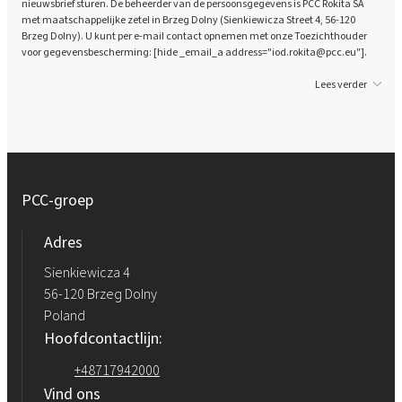
nieuwsbrief sturen. De beheerder van de persoonsgegevens is PCC Rokita SA
met maatschappelijke zetel in Brzeg Dolny (Sienkiewicza Street 4, 56-120
Brzeg Dolny). U kunt per e-mail contact opnemen met onze Toezichthouder
voor gegevensbescherming: [hide _email_a address="iod.rokita@pcc.eu"].
Lees verder
PCC-groep
Adres
Sienkiewicza 4
56-120 Brzeg Dolny
Poland
Hoofdcontactlijn:
+48717942000
Vind ons