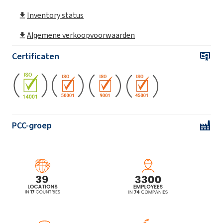
ROKAfenol N40 (Nonylphenol
Inventory status
geëthoxyleerd)
Algemene verkoopvoorwaarden
ROKAfenol N40/70 (Nonylphenol
Certificaten
geëthoxyleerd)
ROKAfenol N5 (Nonylphenol geëthoxyleerd)
ROKAfenol N6 (Nonylphenol geëthoxyleerd)
PCC-groep
ROKAfenol N6P4 (Geëthoxyleerd,
gepropoxyleerd nonylfenol)
ROKAfenol N6P6 (Geëthoxyleerd,
gepropoxyleerd nonylfenol)
ROKAfenol N7 (Nonylphenol geëthoxyleerd)