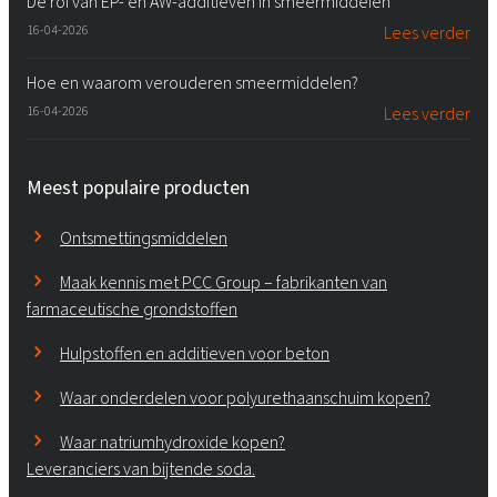
De rol van EP- en AW-additieven in smeermiddelen
16-04-2026
Lees verder
Hoe en waarom verouderen smeermiddelen?
16-04-2026
Lees verder
Meest populaire producten
Ontsmettingsmiddelen
Maak kennis met PCC Group – fabrikanten van
farmaceutische grondstoffen
Hulpstoffen en additieven voor beton
Waar onderdelen voor polyurethaanschuim kopen?
Waar natriumhydroxide kopen?
Leveranciers van bijtende soda.