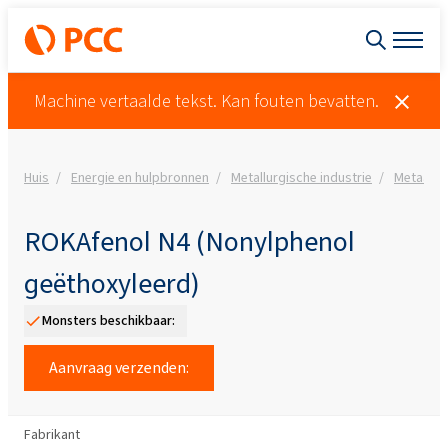
Machine vertaalde tekst. Kan fouten bevatten.
Huis
Energie en hulpbronnen
Metallurgische industrie
Metaalbe
ROKAfenol N4 (Nonylphenol
geëthoxyleerd)
Monsters beschikbaar:
Aanvraag verzenden:
Fabrikant