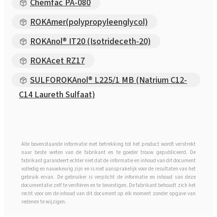
Chemfac PA-080
ROKAmer(polypropyleenglycol)
ROKAnol® IT20 (Isotrideceth-20)
ROKAcet RZ17
SULFOROKAnol® L225/1 MB (Natrium C12-
C14 Laureth Sulfaat)
Alle bovenstaande informatie met betrekking tot het product wordt verstrekt
naar beste weten van de fabrikant en te goeder trouw gepubliceerd. De
fabrikant garandeert echter niet dat de informatie en inhoud van dit document
volledig en nauwkeurig zijn en is niet aansprakelijk voor de resultaten van het
gebruik ervan. De gebruiker is verplicht de informatie en inhoud van deze
documentatie zelf te verifiëren en te bevestigen. De fabrikant behoudt zich het
recht voor om de inhoud van dit document op elk moment zonder opgave van
redenen te wijzigen.