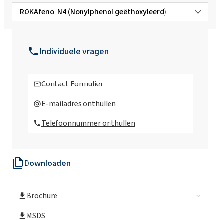
ROKAfenol N4 (Nonylphenol geëthoxyleerd)
ROKAfenol N10 (Nonylphenol
geëthoxyleerd)
Individuele vragen
ROKAfenol N12 (Nonylphenol
geëthoxyleerd)
Contact Formulier
ROKAfenol N14 (Nonylphenol
E-mailadres onthullen
geëthoxyleerd)
Telefoonnummer onthullen
ROKAfenol N22 (Nonylphenol
geëthoxyleerd)
Downloaden
ROKAfenol N22/30 (Nonylphenol
geëthoxyleerd)
Brochure
ROKAfenol N3 (Nonylphenol geëthoxyleerd)
MSDS