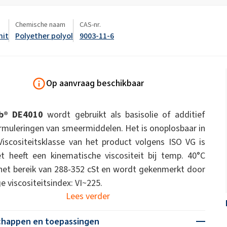
ate 80)
POLIkol 4000 PILLEN (PEG-90)
enproducten
Toiletvloeistoffen
Chemische naam
CAS-nr.
Strooimeststoffen
nit
Polyether polyol
9003-11-6
Isolatieplaat
Keramiek bouwen
Natriumhypochloriet
Parfums
Polyurea
Rebond Foam Lijmen
astorolie)
ROKAnol ID7 (Isodeceth-7)
Natronloogvlokken
ol, C12-15,
ROKAnol®LP3135
xyleerd)
(Polyoxyalkyleenglycolether)
Op aanvraag beschikbaar
Multifunctionele producten
Pijp-in-pijp isolatie
Pijpafdekkingen
PEG-11 ricinusolie
C9-11 PARETH-8
Trichloorsilaan
b® DE4010
wordt gebruikt als basisolie of additief
Waterdichting
Additieven
Badkamerreinigers
Handafwasmiddelen
Sorbitaan Oleate
rmuleringen van smeermiddelen. Het is onoplosbaar in
Viscositeitsklasse van het product volgens ISO VG is
PEG-12
Thermische & akoestische
Voorgeïsoleerde leidi
t heeft een kinematische viscositeit bij temp. 40°C
sproeisystemen
ls
het bereik van 288-352 cSt en wordt gekenmerkt door
Reinigers voor harde
Vaatwasmiddelen
e viscositeitsindex: VI~225.
oppervlakken
Lees verder
chappen en toepassingen