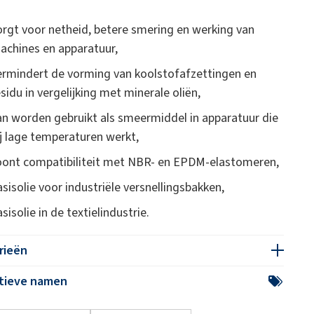
orgt voor netheid, betere smering en werking van
achines en apparatuur,
ermindert de vorming van koolstofafzettingen en
esidu in vergelijking met minerale oliën,
an worden gebruikt als smeermiddel in apparatuur die
ij lage temperaturen werkt,
oont compatibiliteit met NBR- en EPDM-elastomeren,
asisolie voor industriële versnellingsbakken,
sisolie in de textielindustrie.
rieën
atieve namen