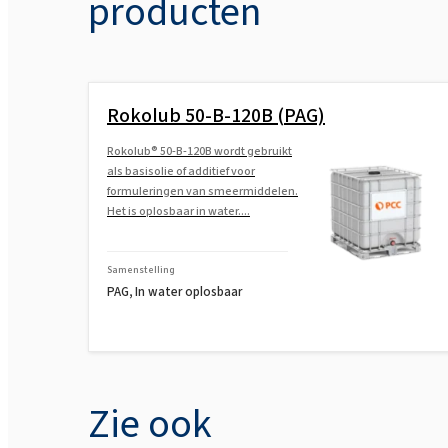
producten
Rokolub 50-B-120B (PAG)
Rokolub® 50-B-120B wordt gebruikt
als basisolie of additief voor
formuleringen van smeermiddelen.
Het is oplosbaar in water....
Samenstelling
PAG, In water oplosbaar
Zie ook