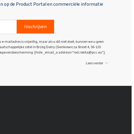
en op de Product Portal en commerciële informatie
Inschrijven
e-mailadres is vrijwillig, maar als u dit niet doet, kunnen we u geen
atschappelijke zetel in Brzeg Dolny (Sienkiewicza Street 4, 56-120
gegevensbescherming: [hide _email_a address="iod.rokita@pcc.eu"].
Lees verder