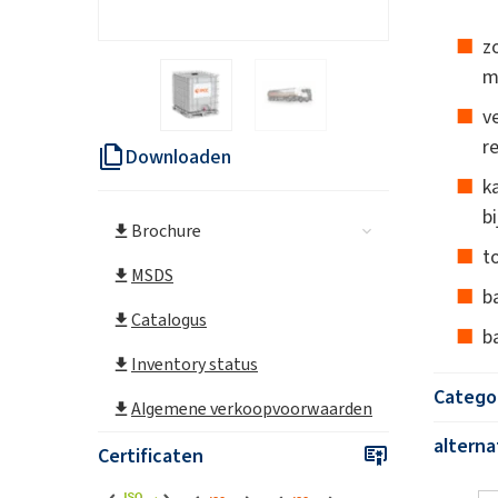
z
m
v
r
Downloaden
k
b
Brochure
t
MSDS
b
Catalogus
ba
Inventory status
Catego
Algemene verkoopvoorwaarden
altern
Certificaten