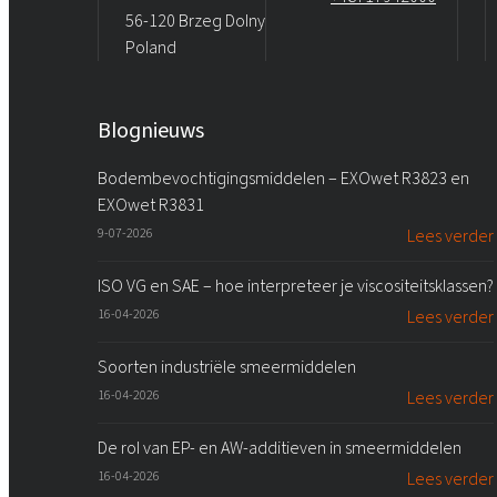
56-120 Brzeg Dolny
Poland
Blognieuws
Bodembevochtigingsmiddelen – EXOwet R3823 en
EXOwet R3831
9-07-2026
Lees verder
ISO VG en SAE – hoe interpreteer je viscositeitsklassen?
16-04-2026
Lees verder
Soorten industriële smeermiddelen
16-04-2026
Lees verder
De rol van EP- en AW-additieven in smeermiddelen
16-04-2026
Lees verder