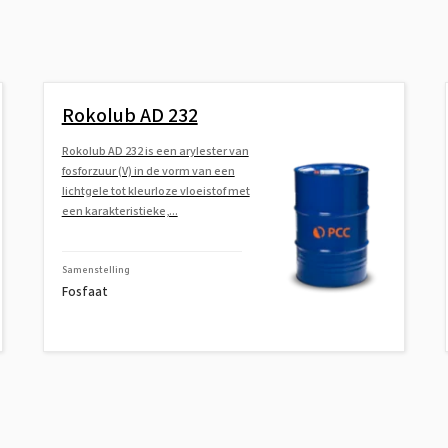
Rokolub AD 232
Rokolub AD 232 is een arylester van
fosforzuur (V) in de vorm van een
lichtgele tot kleurloze vloeistof met
een karakteristieke,...
Samenstelling
Fosfaat