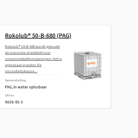
Rokolub® 50-B-680 (PAG)
Rokolub® 50-B-680 wordt gebruikt
als basisolie of additief voor
smeermiddelformuleringen. Het is
oplosbaar in water. De
viscositeitsklasse...
Samenstelling
PAG, In water oplosbaar
CAS-nr.
9038-95-3