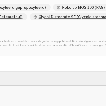
oxyleerd gepropoxyleerd)
Rokolub MOS 100 (PAG)
eteareth-6)
Glycol Distearate SF (Glycoldisteara
aar beste weten van de fabrikant en te goeder trouw gepubliceerd. De fabrikant garandeert echter
er is verplicht de informatie en inhoud van deze documentatie zelf te verifiëren en te bevestigen.