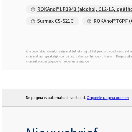
ROKAnol®LP3943 (alcohol, C12-15, geëth
Surmax CS-521C
ROKAnol®T6PF (C
Alle bovenstaande informatie met betrekking tot het product wordt verstrekt n
en is niet aansprakelijk voor de resultaten van het gebruik ervan. De gebruik
moment zonder opgave van redenen te wijzigen.
De pagina is automatisch vertaald.
Originele pagina openen