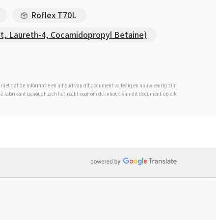
Roflex T70L
at, Laureth-4, Cocamidopropyl Betaine)
 niet dat de informatie en inhoud van dit document volledig en nauwkeurig zijn
 De fabrikant behoudt zich het recht voor om de inhoud van dit document op elk