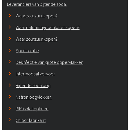
Leveranciers van bijtende soda.
Waar zoutzuur kopen?
Waar natriumhypochloriet kopen?
Waar zoutzuur kopen?
Spuitisolatie
Desinfectie van grote oppervlakken
Intermodaal vervoer
Bijtende sodaloog
Natronloogvlokken
PIR-isolatieplaten
Chloor fabrikant