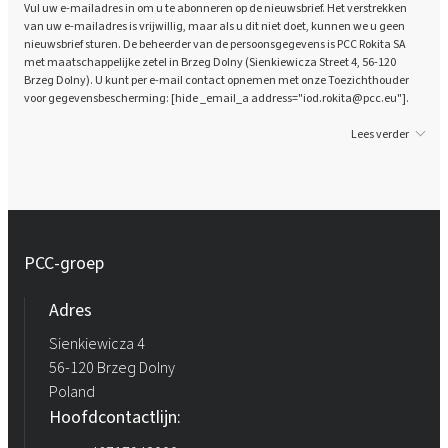
Vul uw e-mailadres in om u te abonneren op de nieuwsbrief. Het verstrekken
van uw e-mailadres is vrijwillig, maar als u dit niet doet, kunnen we u geen
nieuwsbrief sturen. De beheerder van de persoonsgegevens is PCC Rokita SA
met maatschappelijke zetel in Brzeg Dolny (Sienkiewicza Street 4, 56-120
Brzeg Dolny). U kunt per e-mail contact opnemen met onze Toezichthouder
voor gegevensbescherming: [hide _email_a address="iod.rokita@pcc.eu"].
Lees verder
PCC-groep
Adres
Sienkiewicza 4
56-120 Brzeg Dolny
Poland
Hoofdcontactlijn: