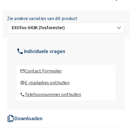
Zie andere variaties van dit product
EXOfos-043K (fosforester)
EXOfos-083 (fosforester)
Individuele vragen
EXOfos-136 (fosforester)
Contact Formulier
EXOfos-136B (fosforester)
E-mailadres onthullen
Telefoonnummer onthullen
EXOfos-103 (fosforzuurester)
Downloaden
EXOfos-184 (fosforester)