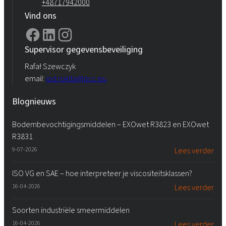
+48717942000
Vind ons
Supervisor gegevensbeveiliging
Rafał Szewczyk
email:
iod.rokita@pcc.eu
Blognieuws
Bodembevochtigingsmiddelen – EXOwet R3823 en EXOwet
R3831
9-07-2026
Lees verder
ISO VG en SAE – hoe interpreteer je viscositeitsklassen?
16-04-2026
Lees verder
Soorten industriële smeermiddelen
16-04-2026
Lees verder