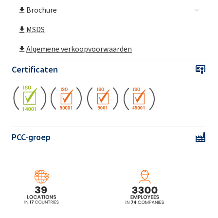
Brochure
EXOfos-139 (fosforester)
MSDS
EXOfos-133 (Tridecyletherfosfaat)
Algemene verkoopvoorwaarden
Certificaten
EXOfos-253 (fosforester)
EXOfos-264 (fosforester)
PCC-groep
EXOfos-103LP
EXOfos-E (fosforzuurester)
EXOfos®PA-080S (fosforester)