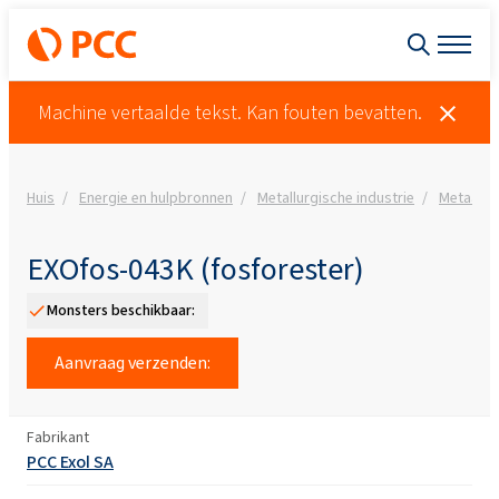
Machine vertaalde tekst. Kan fouten bevatten.
Huis
Energie en hulpbronnen
Metallurgische industrie
Metaal re
EXOfos-043K (fosforester)
Monsters beschikbaar:
Aanvraag verzenden:
Fabrikant
PCC Exol SA