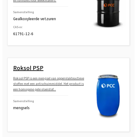
en formules voor weekmakers.
Samenstelling
Gealkoxyleerde vetzuren
CAS-nr.
61791-12-6
Roksol PSP
Roksol PSP is een mengsel van oppervlakteactieve
stoffen met een antischuimmiddel. Het product is
een homogene gele vloeistof...
Samenstelling
mengsels