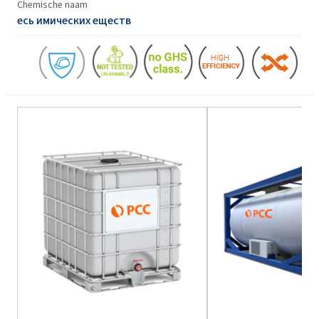
Chemische naam
есь имических еществ