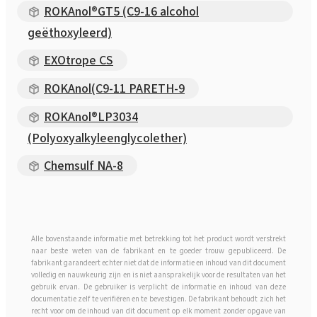
ROKAnol®GT5 (C9-16 alcohol
geëthoxyleerd)
EXOtrope CS
ROKAnol(C9-11 PARETH-9
ROKAnol®LP3034
(Polyoxyalkyleenglycolether)
Chemsulf NA-8
Alle bovenstaande informatie met betrekking tot het product wordt verstrekt
naar beste weten van de fabrikant en te goeder trouw gepubliceerd. De
fabrikant garandeert echter niet dat de informatie en inhoud van dit document
volledig en nauwkeurig zijn en is niet aansprakelijk voor de resultaten van het
gebruik ervan. De gebruiker is verplicht de informatie en inhoud van deze
documentatie zelf te verifiëren en te bevestigen. De fabrikant behoudt zich het
recht voor om de inhoud van dit document op elk moment zonder opgave van