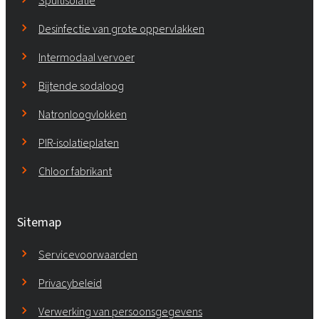
Spuitisolatie
Desinfectie van grote oppervlakken
Intermodaal vervoer
Bijtende sodaloog
Natronloogvlokken
PIR-isolatieplaten
Chloor fabrikant
Sitemap
Servicevoorwaarden
Privacybeleid
Verwerking van persoonsgegevens