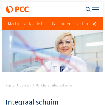
Machine vertaalde tekst. Kan fouten bevatten.
Huis
Producten
Functie
Integraal schuim
Integraal schuim