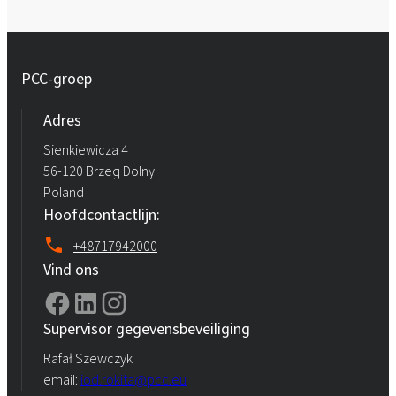
PCC-groep
Adres
Sienkiewicza 4
56-120 Brzeg Dolny
Poland
Hoofdcontactlijn:
+48717942000
Vind ons
Supervisor gegevensbeveiliging
Rafał Szewczyk
email:
iod.rokita@pcc.eu