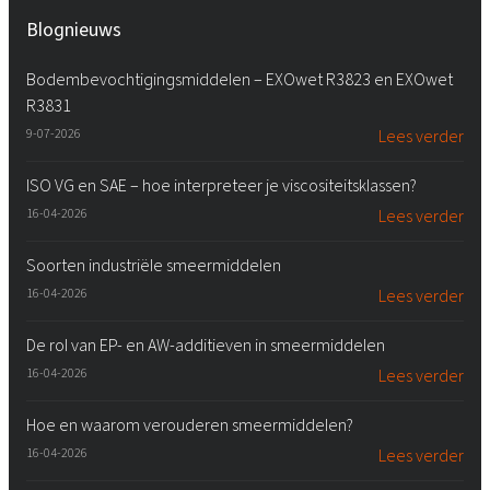
Blognieuws
Bodembevochtigingsmiddelen – EXOwet R3823 en EXOwet
R3831
9-07-2026
Lees verder
ISO VG en SAE – hoe interpreteer je viscositeitsklassen?
16-04-2026
Lees verder
Soorten industriële smeermiddelen
16-04-2026
Lees verder
De rol van EP- en AW-additieven in smeermiddelen
16-04-2026
Lees verder
Hoe en waarom verouderen smeermiddelen?
16-04-2026
Lees verder