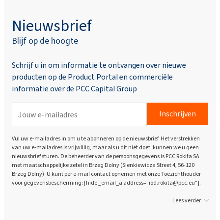
Nieuwsbrief
Blijf op de hoogte
Schrijf u in om informatie te ontvangen over nieuwe
producten op de Product Portal en commerciële
informatie over de PCC Capital Group
Inschrijven
Vul uw e-mailadres in om u te abonneren op de nieuwsbrief. Het verstrekken
van uw e-mailadres is vrijwillig, maar als u dit niet doet, kunnen we u geen
nieuwsbrief sturen. De beheerder van de persoonsgegevens is PCC Rokita SA
met maatschappelijke zetel in Brzeg Dolny (Sienkiewicza Street 4, 56-120
Brzeg Dolny). U kunt per e-mail contact opnemen met onze Toezichthouder
voor gegevensbescherming: [hide _email_a address="iod.rokita@pcc.eu"].
Lees verder