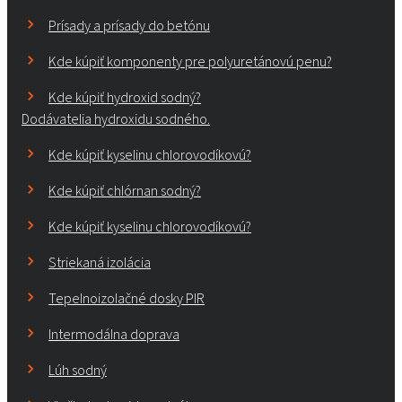
Prísady a prísady do betónu
Kde kúpiť komponenty pre polyuretánovú penu?
Kde kúpiť hydroxid sodný?
Dodávatelia hydroxidu sodného.
Kde kúpiť kyselinu chlorovodíkovú?
Kde kúpiť chlórnan sodný?
Kde kúpiť kyselinu chlorovodíkovú?
Striekaná izolácia
Tepelnoizolačné dosky PIR
Intermodálna doprava
Lúh sodný