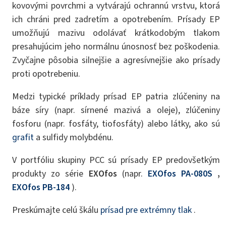
kovovými povrchmi a vytvárajú ochrannú vrstvu, ktorá
ich chráni pred zadretím a opotrebením. Prísady EP
umožňujú mazivu odolávať krátkodobým tlakom
presahujúcim jeho normálnu únosnosť bez poškodenia.
Zvyčajne pôsobia silnejšie a agresívnejšie ako prísady
proti opotrebeniu.
Medzi typické príklady prísad EP patria zlúčeniny na
báze síry (napr. sírnené mazivá a oleje), zlúčeniny
fosforu (napr. fosfáty, tiofosfáty) alebo látky, ako sú
grafit
a sulfidy molybdénu.
V portfóliu skupiny PCC sú prísady EP predovšetkým
produkty zo série
EXOfos
(napr.
EXOfos PA-080S
,
EXOfos PB-184
).
Preskúmajte celú škálu
prísad pre extrémny tlak
.