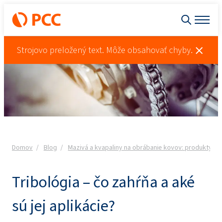
Strojovo preložený text. Môže obsahovať chyby.
Domov
Blog
Mazivá a kvapaliny na obrábanie kovov: produkty pri
Tribológia – čo zahŕňa a aké
sú jej aplikácie?