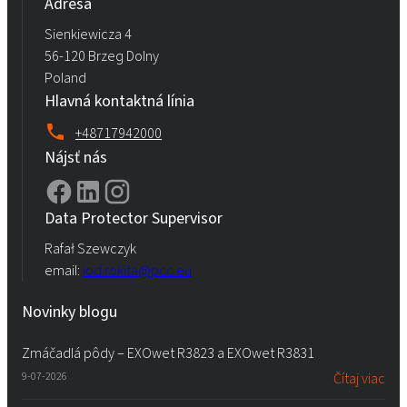
Adresa
Sienkiewicza 4
56-120 Brzeg Dolny
Poland
Hlavná kontaktná línia
+48717942000
Nájsť nás
Data Protector Supervisor
Rafał Szewczyk
email:
iod.rokita@pcc.eu
Novinky blogu
Zmáčadlá pôdy – EXOwet R3823 a EXOwet R3831
9-07-2026
Čítaj viac