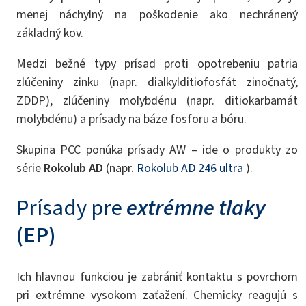
menej náchylný na poškodenie ako nechránený
základný kov.
Medzi bežné typy prísad proti opotrebeniu patria
zlúčeniny zinku (napr. dialkylditiofosfát zinočnatý,
ZDDP), zlúčeniny molybdénu (napr. ditiokarbamát
molybdénu) a prísady na báze fosforu a bóru.
Skupina PCC ponúka prísady AW – ide o produkty zo
série
Rokolub AD
(napr.
Rokolub AD 246 ultra
).
Prísady pre
extrémne tlaky
(EP)
Ich hlavnou funkciou je zabrániť kontaktu s povrchom
pri extrémne vysokom zaťažení. Chemicky reagujú s