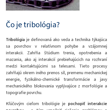
Čo je tribológia?
Tribológia
je definovaná ako veda a technika týkajúca
sa povrchov v relatívnom pohybe a vzájomnej
interakcii. Zahŕňa štúdium trenia, opotrebenia a
mazania, ako aj interakcií prebiehajúcich na rozhraní
medzi kontaktujúcimi sa telesami. Tieto procesy
zahŕňajú okrem iného prenos síl, premenu mechanickej
energie, fyzikálno-chemické transformácie a javy
mechanického blokovania vyplývajúce z morfológie a
topografie povrchu.
Kľúčovým cieľom tribológie je
pochopiť interakcie