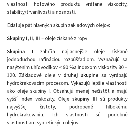
vlastnosti hotového produktu vrátane viskozity,
stability/trvanlivosti a nosnosti.
Existuje päť hlavných skupín základových olejov:
Skupiny I, II, III
– oleje získané z ropy
Skupina I
zahŕňa najlacnejšie oleje získané
jednoduchou rafináciou rozpúšťadlom. Vyznačujú sa
nasýtením uhľovodíkov < 90 %a indexom viskozity 80 –
120. Základové oleje v
druhej skupine
sa vyrábajú
hydrokrakovacím procesom. Vykazujú lepšie vlastnosti
ako oleje skupiny I. Obsahujú menej nečistôt a majú
vyšší index viskozity. Oleje
skupiny III
sú produkty
najvyššej čistoty, podrobené hlbokému
hydrokrakovaniu. Ich vlastnosti sú podobné
vlastnostiam syntetických olejov.