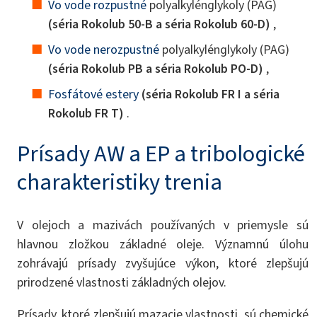
Vo vode rozpustné
polyalkylénglykoly (PAG)
(séria Rokolub 50-B a séria Rokolub 60-D)
,
Vo vode nerozpustné
polyalkylénglykoly (PAG)
(séria Rokolub PB a séria Rokolub PO-D)
,
Fosfátové estery
(séria Rokolub FR I a séria
Rokolub FR T)
.
Prísady AW a EP a tribologické
charakteristiky trenia
V olejoch a mazivách používaných v priemysle sú
hlavnou zložkou základné oleje. Významnú úlohu
zohrávajú prísady zvyšujúce výkon, ktoré zlepšujú
prirodzené vlastnosti základných olejov.
Prísady, ktoré zlepšujú mazacie vlastnosti, sú chemické