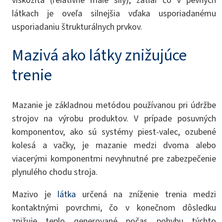
látkach je oveľa silnejšia vďaka usporiadanému
usporiadaniu štrukturálnych prvkov.
Mazivá ako látky znižujúce
trenie
Mazanie je základnou metódou používanou pri údržbe
strojov na výrobu produktov. V prípade posuvných
komponentov, ako sú systémy piest-valec, ozubené
kolesá a vačky, je mazanie medzi dvoma alebo
viacerými komponentmi nevyhnutné pre zabezpečenie
plynulého chodu stroja.
Mazivo je
látka
určená na zníženie trenia medzi
kontaktnými povrchmi, čo v konečnom dôsledku
znižuje teplo generované počas pohybu týchto