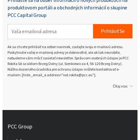
Prihláste sa na odber informácií o nových produktoch na
produktovom portáli a obchodných informácií o skupine
PCC Capital Group
Prihlásiť Se
Ak sa chcete prihlásiť na odber noviniek, zadajte svoju e-mailovú adresu.
Poskytnutie vašej e-mailovej adresy je dobrovoľné, ale ak tak neurobíte,
nebudeme vám môcť zasielať newsletter. Správcom osobných údajov je PCC
Rokita SA so sídlom Brzeg Dolny (ul. Sienkiewicza 4, 56-120 Brzeg Dolny).
Nášho dozorného úradníka pre ochranu údajov môžete kontaktovať e-
mailom: [hide _email_a address="iod.rokita@pcc.eu"].
Čítaj viac
PCC Group