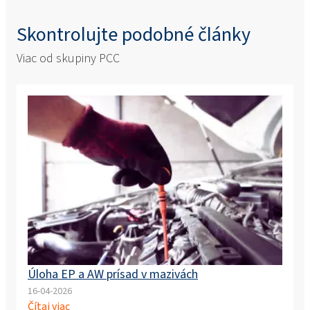
Skontrolujte podobné články
Viac od skupiny PCC
Úloha EP a AW prísad v mazivách
16-04-2026
Čítaj viac