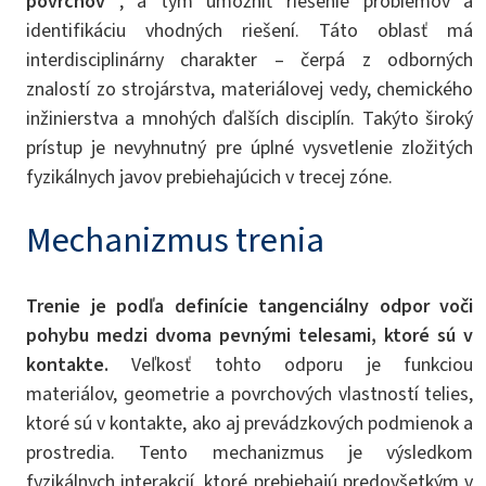
povrchov
, a tým umožniť riešenie problémov a
identifikáciu vhodných riešení. Táto oblasť má
interdisciplinárny charakter – čerpá z odborných
znalostí zo strojárstva, materiálovej vedy, chemického
inžinierstva a mnohých ďalších disciplín. Takýto široký
prístup je nevyhnutný pre úplné vysvetlenie zložitých
fyzikálnych javov prebiehajúcich v trecej zóne.
Mechanizmus trenia
Trenie je podľa definície tangenciálny odpor voči
pohybu medzi dvoma pevnými telesami, ktoré sú v
kontakte.
Veľkosť tohto odporu je funkciou
materiálov, geometrie a povrchových vlastností telies,
ktoré sú v kontakte, ako aj prevádzkových podmienok a
prostredia. Tento mechanizmus je výsledkom
fyzikálnych interakcií, ktoré prebiehajú predovšetkým v