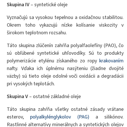
Skupina IV
– syntetické oleje
Vyznačujú sa vysokou tepelnou a oxidačnou stabilitou.
Okrem toho vykazujú nízke kolísanie viskozity v
širokom teplotnom rozsahu.
Táto skupina zlúčenín zahŕňa polyalfaolefíny (PAO), čo
sú obľúbené syntetické uhľovodíky. Sú to produkty
polymerizácie etylénu získaného zo ropy
krakovaním
nafty. Vďaka ich úplnému nasýteniu (žiadne dvojité
väzby) sú tieto oleje odolné voči oxidácii a degradácii
pri vysokých teplotách.
Skupina V
– ostatné základné oleje
Táto skupina zahŕňa všetky ostatné zásady vrátane
esterov,
polyalkylénglykolov (PAG)
a silikónov.
Rastlinné alternatívy minerálnych a syntetických olejov