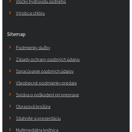
Vločky hydroxidu sodného
Výrobca chlóru
Sitemap
Podmienky služby
Zásady ochrany osobných údajov
Spracúvanie osobných údajov
Všeobecné podmienky predaja
Správa o poškodení pri preprave
Obrazová brožúra
Stiahnite si prezentáciu
Multimediálna knižnica