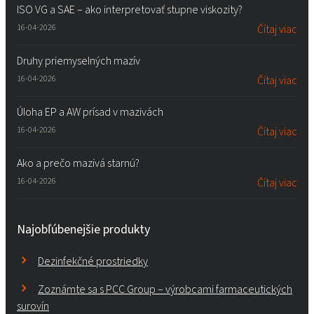
ISO VG a SAE – ako interpretovať stupne viskozity?
16-04-2026
Čítaj viac
Druhy priemyselných mazív
16-04-2026
Čítaj viac
Úloha EP a AW prísad v mazivách
16-04-2026
Čítaj viac
Ako a prečo mazivá starnú?
16-04-2026
Čítaj viac
Najobľúbenejšie produkty
Dezinfekčné prostriedky
Zoznámte sa s PCC Group – výrobcami farmaceutických
surovín