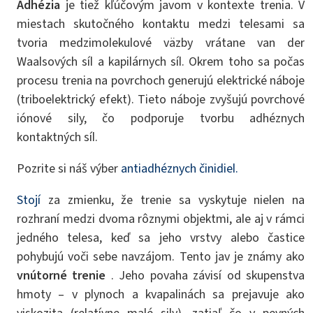
Adhézia
je tiež kľúčovým javom v kontexte trenia. V
miestach skutočného kontaktu medzi telesami sa
tvoria medzimolekulové väzby vrátane van der
Waalsových síl a kapilárnych síl. Okrem toho sa počas
procesu trenia na povrchoch generujú elektrické náboje
(triboelektrický efekt). Tieto náboje zvyšujú povrchové
iónové sily, čo podporuje tvorbu adhéznych
kontaktných síl.
Pozrite si náš výber
antiadhéznych činidiel.
Stojí
za zmienku, že trenie sa vyskytuje nielen na
rozhraní medzi dvoma rôznymi objektmi, ale aj v rámci
jedného telesa, keď sa jeho vrstvy alebo častice
pohybujú voči sebe navzájom. Tento jav je známy ako
vnútorné trenie
. Jeho povaha závisí od skupenstva
hmoty – v plynoch a kvapalinách sa prejavuje ako
viskozita (relatívne malé sily), zatiaľ čo v pevných