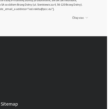
ie vašej e-mailovej adresy je dobrovoľné, ale ak tak neurobíte,
A so sídlom Brzeg Dolny (ul. Sienkiewicza 4, 56-120 Brzeg Dolny).
de _email_a address="iod.rokita@pcc.eu"].
Čítaj viac
Sitemap