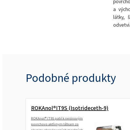
povrcho
a vých
látky,
odvetvi
Podobné produkty
ROKAnol®IT9S (Isotrideceth-9)
ROKAnol® IT9S patrí k neiónovým
povrchovo aktívnym látkam zo
skupiny etoxylovaných mastných