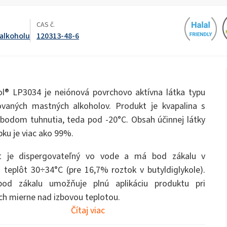
ukty
Rozptyľovacie hnojivá
ate 80)
POLIkol 4000 tabliet (PEG-90)
na okná
Toaletné tekutiny
CAS č.
 alkoholu
120313-48-6
OCF (jednozložková pena)
PU izolačné systémy
Chlórnan sodný
Polymočoviny
Rebond penové lepidl
Starostlivosť o ústnu dutinu
olej PEG-40)
ROKAnol ID7 (Isodeceth-7)
Vločky hydroxidu sodného
ol, C12-15,
ROKAnol®LP3135 (Polyoxyalkylénglykoléter)
vaný)
Viacúčelové produkty
® LP3034 je neiónová povrchovo aktívna látka typu
alty
Sadrokartónové dosky a
Sendvičové panely
PEG-11 ricínový olej
C9-11 PARETH-8
prísady do sadry
trichlórsilán
ovaných mastných alkoholov. Produkt je kvapalina s
Univerzálne lepidlá
Prísady
bodom tuhnutia, teda pod -20°C. Obsah účinnej látky
Sorbitan Oleate
Univerzálne čistiace
Čistenie a starostlivos
bku je viac ako 99%.
prostriedky
drevo
PEG-12
t je dispergovateľný vo vode a má bod zákalu v
Tepelné a akustické nástrekové
Vŕtanie a razenie tunel
gély
systémy
 teplôt 30÷34°C (pre 16,7% roztok v butyldiglykole).
bod zákalu umožňuje plnú aplikáciu produktu pri
a
Čistiace prostriedky na ručné
Čistiace prostriedky p
ch mierne nad izbovou teplotou.
umývanie riadu
kuchyne
Čítaj viac