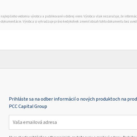
 najlepšieho vedomia výrobcu a publikované v dobrej viere. Výrobca však nezaručuje, že informá
tejto dokumentácie. Výrobca si vyhradzuje právo kedykoľvek zmeniť obsah tohto dokumentu bez uve
Prihláste sa na odber informácií o nových produktoch na pro
PCC Capital Group