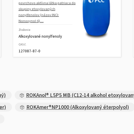
povrchovo aktívna látka patriaca do
skupiny etoxylovaných
nonylfenolov (názov INCI:
Nonoxynol-6)....
Zloženie
Alkoxylované nonylfenoly
CAS č.
127087-87-0
ný)
ROKAnol® L5P5 MB (C12-14 alkohol etoxylovan
er)
ROKAmer®NP1000 (Alkoxylovaný éterpolyol)