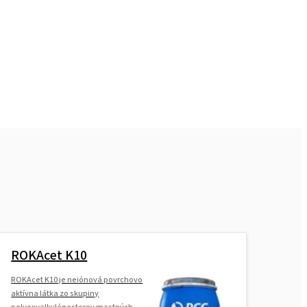
ROKAnol
ROKAnol®LP3841 (C8-18 alkohol,
etoxylovaný propoxylovaný)
ROKAnol®LP66
(polyoxyalkylénglykoléter)
ROKAnol®LP610
(polyoxyalkylénglykoléter)
ROKAnol® LP220
(polyoxyalkylénglykoléter)
ROKAnol®LP2500 (C12-C15 alkohol,
ROKAcet K10
etoxylovaný, propoxylovaný)
ROKAcet K10 je neiónová povrchovo
ROKAnol®LP550
aktívna látka zo skupiny
polyoxyalkylénesterov mastných