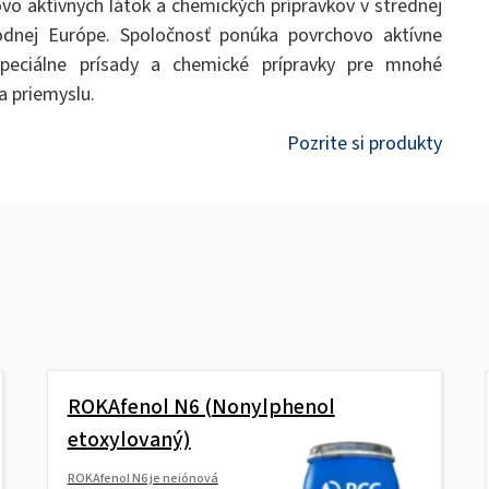
vo aktívnych látok a chemických prípravkov v strednej
odnej Európe. Spoločnosť ponúka povrchovo aktívne
 špeciálne prísady a chemické prípravky pre mnohé
a priemyslu.
Pozrite si produkty
ROKAfenol N6 (Nonylphenol
etoxylovaný)
ROKAfenol N6 je neiónová