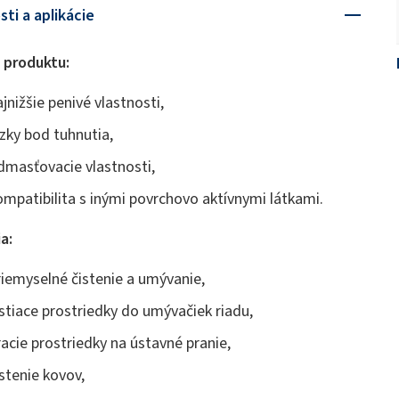
sti a aplikácie
 produktu:
ajnižšie penivé vlastnosti,
ízky bod tuhnutia,
dmasťovacie vlastnosti,
ompatibilita s inými povrchovo aktívnymi látkami.
a:
riemyselné čistenie a umývanie,
istiace prostriedky do umývačiek riadu,
racie prostriedky na ústavné pranie,
istenie kovov,