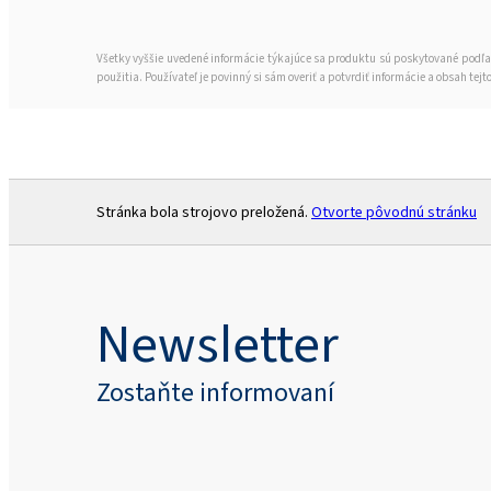
Všetky vyššie uvedené informácie týkajúce sa produktu sú poskytované podľa
použitia. Používateľ je povinný si sám overiť a potvrdiť informácie a obsah 
Stránka bola strojovo preložená.
Otvorte pôvodnú stránku
Newsletter
Zostaňte informovaní