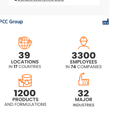
ROKAnol®LP2023
(polyoxyalkylénglykoléter)
PCC Group
ROKAnol® LP2126
(polyoxyalkylénglykoléter)
ROKAnol LP2227
ROKAnol®LP2529
(polyoxyalkylénglykoléter)
ROKAnol®LP27
(polyoxyalkylénglykoléter)
ROKAnol®LP2855 (C12-18 alkohol
etoxylovaný, propoxylovaný)
ROKAnol®LP3135