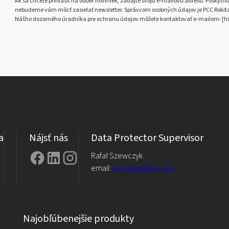
Ak sa chcete prihlásiť na odber noviniek, zadajte svoju e-mailovú adresu. Poskytnut
nebudeme vám môcť zasielať newsletter. Správcom osobných údajov je PCC Rokita S
Nášho dozorného úradníka pre ochranu údajov môžete kontaktovať e-mailom: [hi
a
Nájsť nás
Data Protector Supervisor
Rafał Szewczyk
email:
iod.rokita@pcc.eu
Najobľúbenejšie produkty