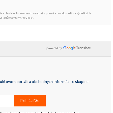
ROKAnol®LP6066 MB (PPG-5-
cie a obsah tohto dokumentu sú úplné a presné a nezodpovedá za výsledky ich
Ceteth-20)
denia dôvodov takýchto zmien.
duktovom portáli a obchodných informácií o skupine
Prihlásiť Se