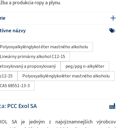
ažba a produkcia ropy a plynu.
rie
tívne názvy
Polyoxyalkylénglykol éter mastného alkoholu
Lineárny primárny alkohol C12-15
etoxylovaný a propoxylovaný
peg/ppg n-alkyléter
c12-15
Polyoxyalkylénglykoléter mastného alkoholu
CAS 68551-13-3
ca:
PCC Exol SA
OL SA je jedným z najvýznamnejších výrobcov