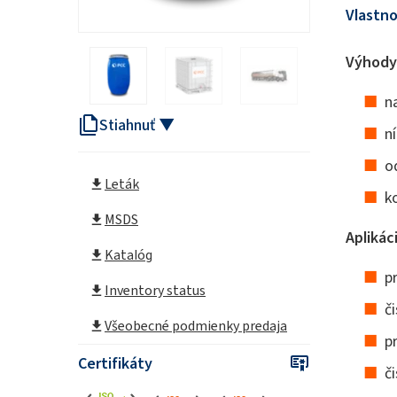
Vlastno
Výhody
n
Stiahnuť ▼
n
o
Leták
k
MSDS
Aplikáci
Katalóg
p
Inventory status
č
Všeobecné podmienky predaja
p
Certifikáty
č