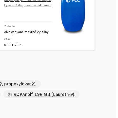
(polyoxyalkylénglykoléter)
kyselín. Táto povrchovo aktívna...
ROKAnol®LP60 (éter polyoxyalkylén
mastného alkoholu)
Zloženie
ROKAnol® LP911
Alkoxylované mastné kyseliny
(polyoxyalkylénglykoléter)
CAS č.
61791-29-5
ROKAnol®LP2424 (C12-14 alkohol
etoxylovaný, propoxylovaný)
ROKAnol® LP2424 MB (C12-14
alkohol etoxylovaný,
propoxylovaný)
ý, propoxylovaný)
ROKAnol®LP1012 (C12-C14 alkohol,
ROKAnol® L9R MB (Laureth-9)
etoxylovaný, propoxylovaný)
ROKAnol®LP6066 (PPG-5-Ceteth-
20)