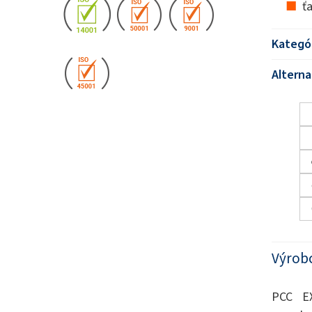
ť
Kategó
Alterna
Výrob
PCC EX