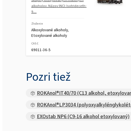
alkoholov. Názov INCI: Isotrideceth-
9....
Zloženie
Alkoxylované alkoholy,
Etoxylované alkoholy
CAS č.
69011-36-5
Pozri tiež
ROKAnol®IT40/70 (C13 alkohol, etoxylova
ROKAnol®LP3034 (polyoxyalkylénglykolét
EXOstab NP6 (C9-16 alkohol etoxylovaný)