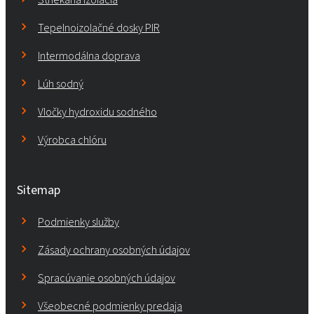
Tepelnoizolačné dosky PIR
Intermodálna doprava
Lúh sodný
Vločky hydroxidu sodného
Výrobca chlóru
Sitemap
Podmienky služby
Zásady ochrany osobných údajov
Spracúvanie osobných údajov
Všeobecné podmienky predaja