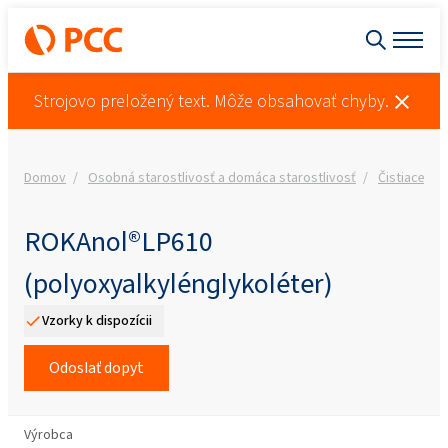
Strojovo preložený text. Môže obsahovať chyby.
Domov
Osobná starostlivosť a domáca starostlivosť
Čistiace pr
ROKAnol®LP610
(polyoxyalkylénglykoléter)
Vzorky k dispozícii
Odoslať dopyt
Výrobca