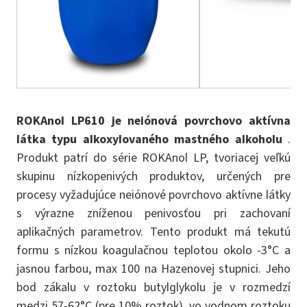
ROKAnol LP610 je neiónová povrchovo aktívna
látka typu alkoxylovaného mastného alkoholu
.
Produkt patrí do série ROKAnol LP, tvoriacej veľkú
skupinu nízkopenivých produktov, určených pre
procesy vyžadujúce neiónové povrchovo aktívne látky
s výrazne zníženou penivosťou pri zachovaní
aplikačných parametrov. Tento produkt má tekutú
formu s nízkou koagulačnou teplotou okolo -3°C a
jasnou farbou, max 100 na Hazenovej stupnici. Jeho
bod zákalu v roztoku butylglykolu je v rozmedzí
medzi 57-62°C (pre 10% roztok), vo vodnom roztoku