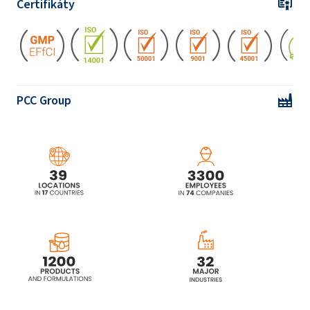
Certifikáty
ROKAnol®LP2855 (C12-18 alkohol
etoxylovaný, propoxylovaný)
ROKAnol®LP3034
(polyoxyalkylénglykoléter)
PCC Group
ROKAnol®LP3135
(polyoxyalkylénglykoléter)
ROKAnol®LP3943 (alkohol, C12-15,
etoxylovaný propoxylovaný)
ROKAnol®LP400 (polyoxyalkylénglykoléter)
ROKAnol®LP600 (polyoxyalkylénglykoléter)