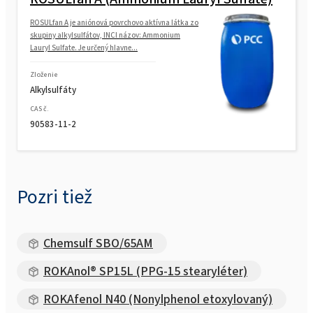
etoxylovaný, propoxylovaný)
ROSULfan A je aniónová povrchovo aktívna látka zo
skupiny alkylsulfátov, INCI názov: Ammonium
Lauryl Sulfate. Je určený hlavne...
ROKAnol®LP6066 (PPG-5-Ceteth-20)
Zloženie
Alkylsulfáty
ROKAnol®LP6066 MB (PPG-5-Ceteth-20)
CAS č.
90583-11-2
Pozri tiež
Chemsulf SBO/65AM
ROKAnol® SP15L (PPG-15 stearyléter)
ROKAfenol N40 (Nonylphenol etoxylovaný)