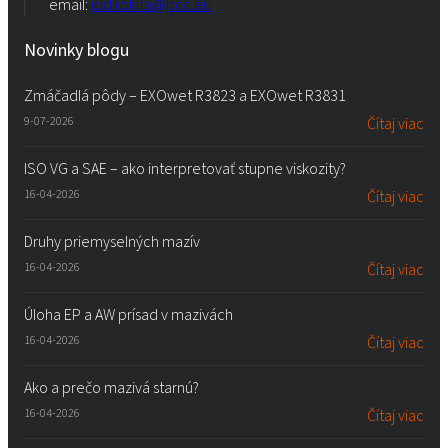
email:
iod.rokita@pcc.eu
Novinky blogu
Zmáčadlá pôdy – EXOwet R3823 a EXOwet R3831
9-07-2026
Čítaj viac
ISO VG a SAE – ako interpretovať stupne viskozity?
16-04-2026
Čítaj viac
Druhy priemyselných mazív
16-04-2026
Čítaj viac
Úloha EP a AW prísad v mazivách
16-04-2026
Čítaj viac
Ako a prečo mazivá starnú?
16-04-2026
Čítaj viac