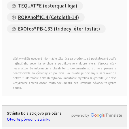
TEQUAT®E (esterquat loja)
ROKAnol®K14 (Cetoleth-14)
EXOfos®PB-133 (tridecyl éter fosfát)
Všetky vyššie uvedené informácie týkajúce sa produktu sú poskytované podľa
najlepšieho vedomia výrobcu a publikované v dobrej viere. Výrobca však
nezaručuje, že informácie a obsah tohto dokumentu sú úplné a presné a
nezodpovedá za výsledky ich použitia. Používateľ je povinný si sám overiť a
potvrdiť informácie a obsah tejto dokumentácie. Výrobca si vyhradzuje právo
kedykoľvek zmeniť obsah tohto dokumentu bez uvedenia dôvodov takýchto
zmien.
Stránka bola strojovo preložená.
Otvorte pôvodnú stránku