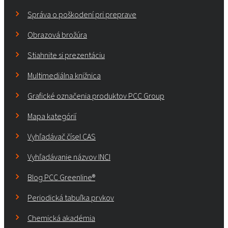
Správa o poškodení pri preprave
Obrazová brožúra
Stiahnite si prezentáciu
Multimediálna knižnica
Grafické označenia produktov PCC Group
Mapa kategórií
Vyhľadávač čísel CAS
Vyhľadávanie názvov INCI
Blog PCC Greenline®
Periodická tabuľka prvkov
Chemická akadémia