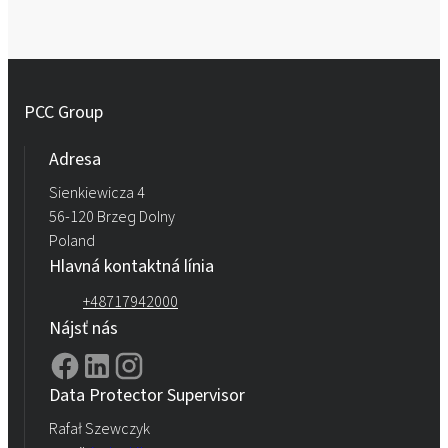
PCC Group
Adresa
Sienkiewicza 4
56-120 Brzeg Dolny
Poland
Hlavná kontaktná línia
+48717942000
Nájsť nás
Data Protector Supervisor
Rafał Szewczyk