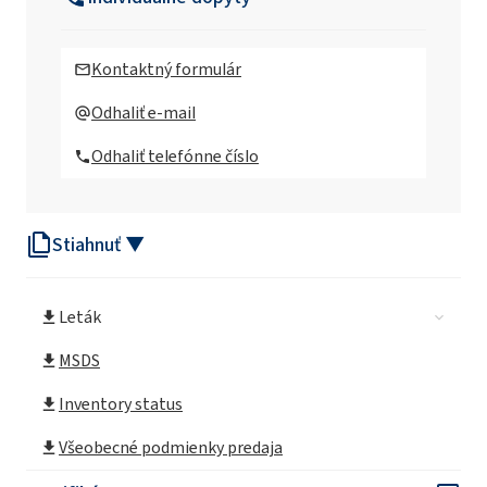
ROKAnol®LP1319 (C16-C18 alkohol,
etoxylovaný, propoxylovaný)
Kontaktný formulár
ROKAnol®LP200 (polyoxyalkylénglykoléter)
Odhaliť e-mail
Odhaliť telefónne číslo
ROKAnol®LP2023
(polyoxyalkylénglykoléter)
Stiahnuť ▼
ROKAnol® LP2126
(polyoxyalkylénglykoléter)
Leták
ROKAnol LP2227
MSDS
ROKAnol®LP2529
Inventory status
(polyoxyalkylénglykoléter)
Všeobecné podmienky predaja
ROKAnol®LP27 (polyoxyalkylénglykoléter)