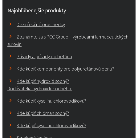
Najobľúbenejšie produkty
Dezinfekčné prostriedky
Zoznámte sa s PCC Group – výrobcami farmaceutických
surovín
Prísady a prísady do betónu
Kde kúpiť komponenty pre polyuretánovú penu?
Kde kúpiť hydroxid sodný?
Dodávatelia hydroxidu sodného.
Kde kúpiť kyselinu chlorovodíkovú?
Kde kúpiť chlórnan sodný?
Kde kúpiť kyselinu chlorovodíkovú?
Striekaná izolácia