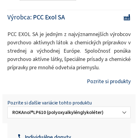
Výrobca:
PCC Exol SA
PCC EXOL SA je jedným z najvýznamnejších výrobcov
povrchovo aktívnych látok a chemických prípravkov v
strednej a východnej Európe. Spoločnosť ponúka
povrchovo aktívne látky, špeciálne prísady a chemické
prípravky pre mnohé odvetvia priemyslu.
Pozrite si produkty
Pozrite si ďalšie variácie tohto produktu
ROKAnol®LP610 (polyoxyalkylénglykoléter)
ROKAnol®LP100 (polyoxyalkylénglykoléter)
Individuálne dopyty