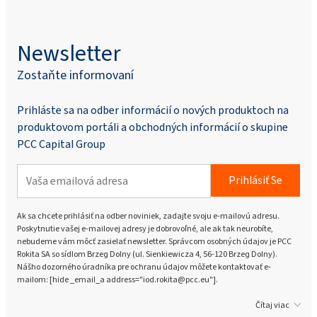
Newsletter
Zostaňte informovaní
Prihláste sa na odber informácií o nových produktoch na
produktovom portáli a obchodných informácií o skupine
PCC Capital Group
Prihlásiť Se
Ak sa chcete prihlásiť na odber noviniek, zadajte svoju e-mailovú adresu.
Poskytnutie vašej e-mailovej adresy je dobrovoľné, ale ak tak neurobíte,
nebudeme vám môcť zasielať newsletter. Správcom osobných údajov je PCC
Rokita SA so sídlom Brzeg Dolny (ul. Sienkiewicza 4, 56-120 Brzeg Dolny).
Nášho dozorného úradníka pre ochranu údajov môžete kontaktovať e-
mailom: [hide _email_a address="iod.rokita@pcc.eu"].
Čítaj viac