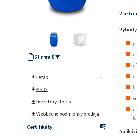
Vlastno
Výhody
p
r
Stiahnuť ▼
n
n
Leták
b
MSDS
s
Inventory status
r
Všeobecné podmienky predaja
l
Certifikáty
Aplikác