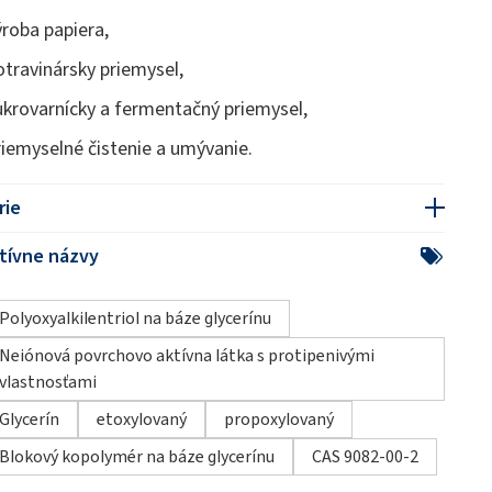
ýroba papiera,
otravinársky priemysel,
ukrovarnícky a fermentačný priemysel,
riemyselné čistenie a umývanie.
rie
tívne názvy
Polyoxyalkilentriol na báze glycerínu
Neiónová povrchovo aktívna látka s protipenivými
vlastnosťami
Glycerín
etoxylovaný
propoxylovaný
Blokový kopolymér na báze glycerínu
CAS 9082-00-2