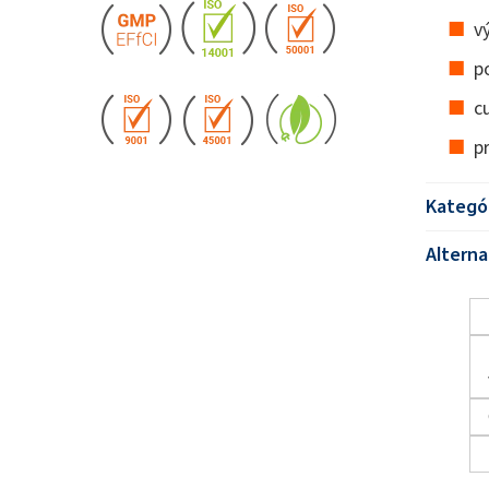
v
p
c
p
Kategó
Alterna