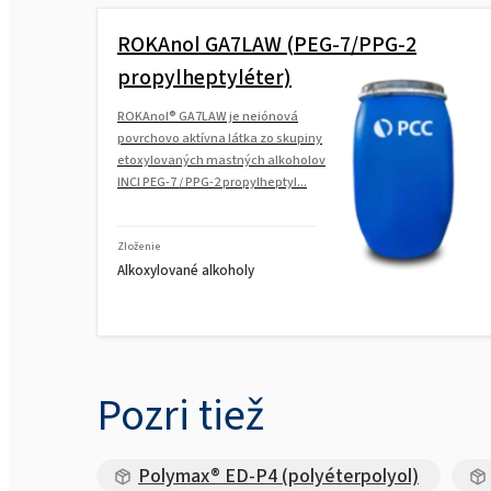
ROKAnol GA7LAW (PEG-7/PPG-2
propylheptyléter)
ROKAnol® GA7LAW je neiónová
povrchovo aktívna látka zo skupiny
etoxylovaných mastných alkoholov
INCI PEG-7 / PPG-2 propylheptyl...
Zloženie
Alkoxylované alkoholy
Pozri tiež
Polymax® ED-P4 (polyéterpolyol)