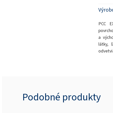
Výrob
PCC EX
povrcho
a vých
látky,
odvetvi
Podobné produkty