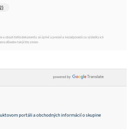
2)
cie a obsah tohto dokumentu sú úplné a presné a nezodpovedá za výsledky ich
denia dôvodov takýchto zmien.
duktovom portáli a obchodných informácií o skupine