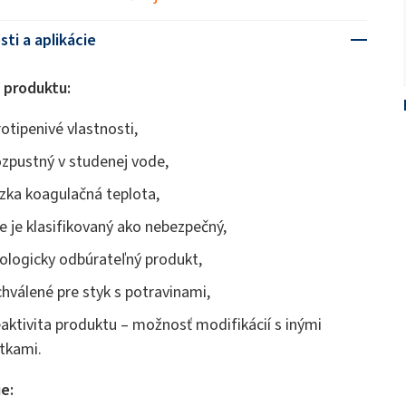
sti a aplikácie
 produktu:
rotipenivé vlastnosti,
ozpustný v studenej vode,
ízka koagulačná teplota,
ie je klasifikovaný ako nebezpečný,
iologicky odbúrateľný produkt,
chválené pre styk s potravinami,
eaktivita produktu – možnosť modifikácií s inými
átkami.
ie: