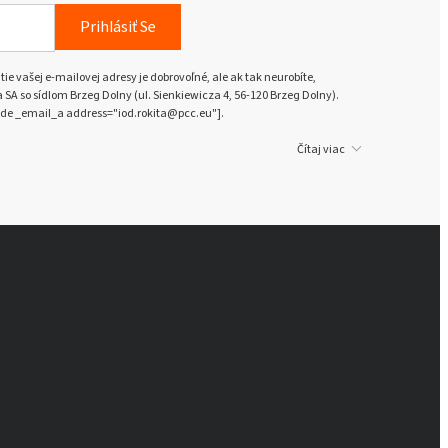
Prihlásiť Se
ie vašej e-mailovej adresy je dobrovoľné, ale ak tak neurobíte,
A so sídlom Brzeg Dolny (ul. Sienkiewicza 4, 56-120 Brzeg Dolny).
de _email_a address="iod.rokita@pcc.eu"].
Čítaj viac