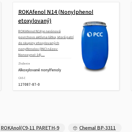
ROKAfenol N14 (Nonylphenol
etoxylovaný)
ROKAfenol N14 je neiónová
povrchovo aktívna látka, ktorá patrí
do skupiny etoxylovaných
nonylfenolov (INCI názov:
Nonoxynol-14)....
Zloženie
Alkoxylované nonylfenoly
CAS č.
127087-87-0
ROKAnol(C9-11 PARETH-9
Chemal BP-3311