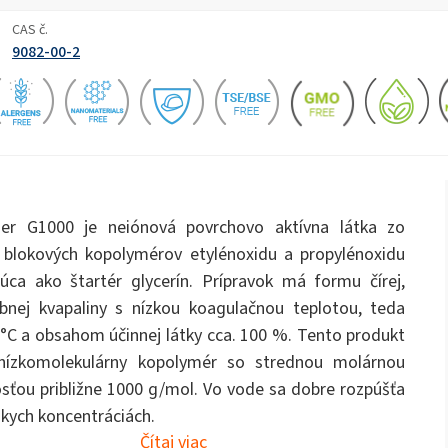
ukty
Rozptyľovacie hnojivá
ate 80)
POLIkol 4000 tabliet (PEG-90)
na okná
Toaletné tekutiny
CAS č.
9082-00-2
OCF (jednozložková pena)
PU izolačné systémy
Chlórnan sodný
Polymočoviny
Rebond penové lepidl
Starostlivosť o ústnu dutinu
olej PEG-40)
ROKAnol ID7 (Isodeceth-7)
Vločky hydroxidu sodného
ol, C12-15,
ROKAnol®LP3135 (Polyoxyalkylénglykoléter)
vaný)
Viacúčelové produkty
alty
Sendvičové panely
Sadrokartónové dosky a
PEG-11 ricínový olej
C9-11 PARETH-8
prísady do sadry
trichlórsilán
r G1000 je neiónová povrchovo aktívna látka zo
Univerzálne lepidlá
Prísady
Sorbitan Oleate
 blokových kopolymérov etylénoxidu a propylénoxidu
Univerzálne čistiace
Čistenie a starostlivos
prostriedky
drevo
júca ako štartér glycerín. Prípravok má formu čírej,
PEG-12
bnej kvapaliny s nízkou koagulačnou teplotou, teda
Tepelné a akustické nástrekové
Vŕtanie a razenie tunel
gély
systémy
°C a obsahom účinnej látky cca. 100 %. Tento produkt
 nízkomolekulárny kopolymér so strednou molárnou
a
Čistiace prostriedky na ručné
Čistiace prostriedky p
ťou približne 1000 g/mol. Vo vode sa dobre rozpúšťa
umývanie riadu
kuchyne
ízkych koncentráciách.
Čítaj viac