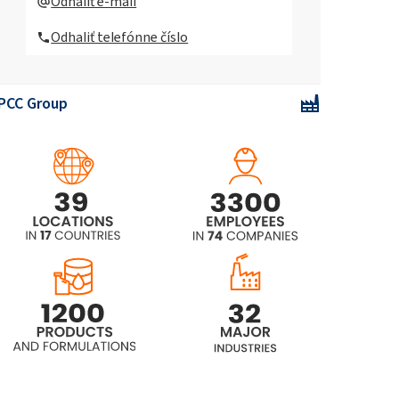
Odhaliť e-mail
kopolymér na glyceríne)
Odhaliť telefónne číslo
ROKAmer®G4300 (EO/PO blokový
kopolymér na glyceríne)
PCC Group