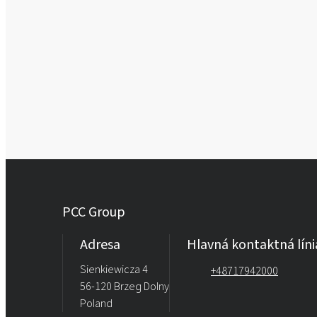
PCC Group
Adresa
Hlavná kontaktná líni
Sienkiewicza 4
+48717942000
56-120 Brzeg Dolny
Poland