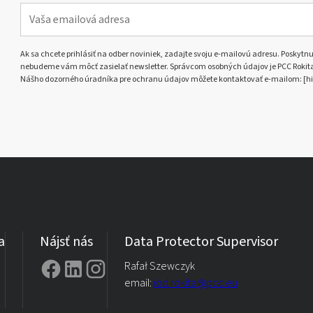
Ak sa chcete prihlásiť na odber noviniek, zadajte svoju e-mailovú adresu. Poskytnut
nebudeme vám môcť zasielať newsletter. Správcom osobných údajov je PCC Rokita S
Nášho dozorného úradníka pre ochranu údajov môžete kontaktovať e-mailom: [hi
a
Nájsť nás
Data Protector Supervisor
Rafał Szewczyk
email:
iod.rokita@pcc.eu