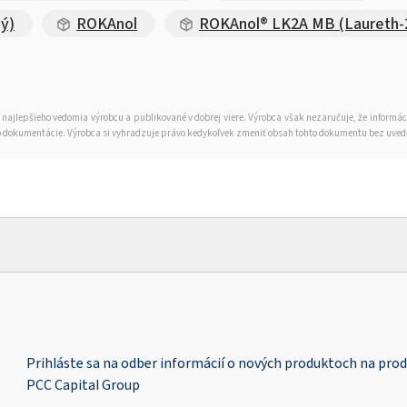
ý)
ROKAnol
ROKAnol® LK2A MB (Laureth-
 najlepšieho vedomia výrobcu a publikované v dobrej viere. Výrobca však nezaručuje, že informá
tejto dokumentácie. Výrobca si vyhradzuje právo kedykoľvek zmeniť obsah tohto dokumentu bez uve
Prihláste sa na odber informácií o nových produktoch na pro
PCC Capital Group