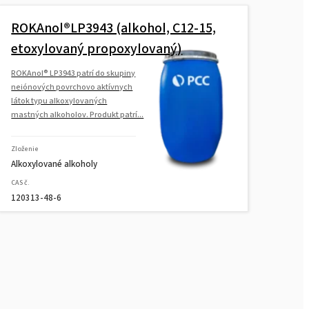
ROKAnol®LP3943 (alkohol, C12-15,
etoxylovaný propoxylovaný)
ROKAnol® LP3943 patrí do skupiny
neiónových povrchovo aktívnych
látok typu alkoxylovaných
mastných alkoholov. Produkt patrí...
Zloženie
Alkoxylované alkoholy
CAS č.
120313-48-6