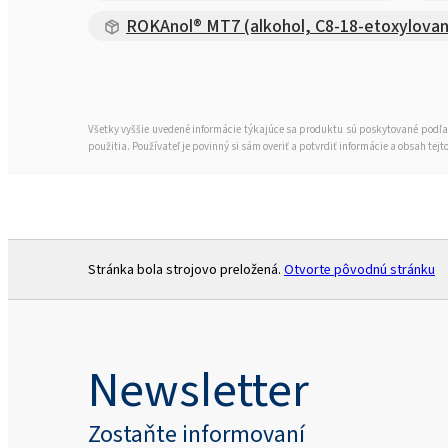
ROKAnol® MT7 (alkohol, C8-18-etoxylovan
Všetky vyššie uvedené informácie týkajúce sa produktu sú poskytované podľa
použitia. Používateľ je povinný si sám overiť a potvrdiť informácie a obsah 
Stránka bola strojovo preložená.
Otvorte pôvodnú stránku
Newsletter
Zostaňte informovaní