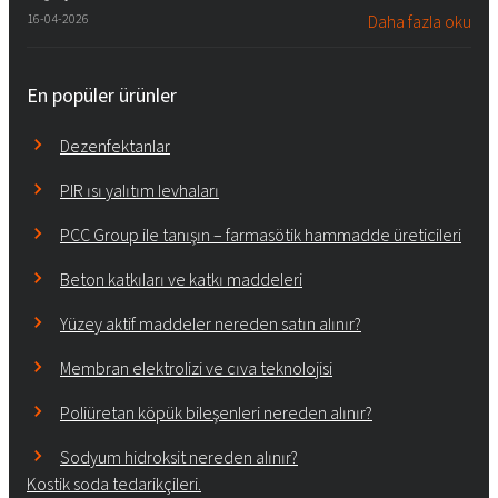
16-04-2026
Daha fazla oku
En popüler ürünler
Dezenfektanlar
PIR ısı yalıtım levhaları
PCC Group ile tanışın – farmasötik hammadde üreticileri
Beton katkıları ve katkı maddeleri
Yüzey aktif maddeler nereden satın alınır?
Membran elektrolizi ve cıva teknolojisi
Poliüretan köpük bileşenleri nereden alınır?
Sodyum hidroksit nereden alınır?
Kostik soda tedarikçileri.