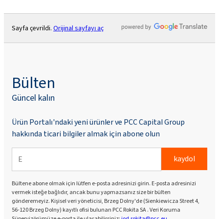
Sayfa çevrildi.
Orijinal sayfayı aç
Bülten
Güncel kalın
Ürün Portalı'ndaki yeni ürünler ve PCC Capital Group
hakkında ticari bilgiler almak için abone olun
kaydol
Bültene abone olmak için lütfen e-posta adresinizi girin. E-posta adresinizi
vermek isteğe bağlıdır, ancak bunu yapmazsanız size bir bülten
gönderemeyiz. Kişisel veri yöneticisi, Brzeg Dolny'de (Sienkiewicza Street 4,
56-120 Brzeg Dolny) kayıtlı ofisi bulunan PCC Rokita SA . Veri Koruma
Süpervizörümüze e-posta ile ulaşabilirsiniz:
iod.rokita@pcc.eu
.