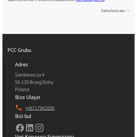
Daha fazla oku
PCC Grubu
Adres
Sienkiewicza 4
56-120 Brzeg Dolny
Poland
Bize Ulaşın
+48717942000
Bizi bul
Veri Koruyucu Süpervizörü