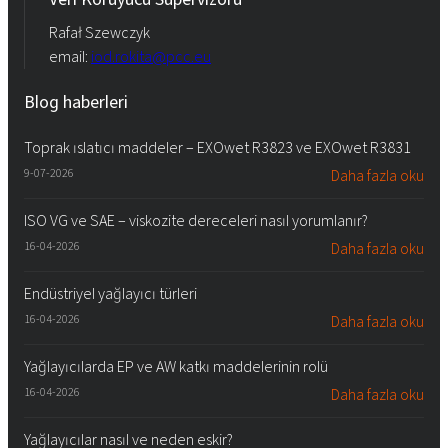
Rafał Szewczyk
email:
iod.rokita@pcc.eu
Blog haberleri
Toprak ıslatıcı maddeler – EXOwet R3823 ve EXOwet R3831
9-07-2026
Daha fazla oku
ISO VG ve SAE – viskozite dereceleri nasıl yorumlanır?
16-04-2026
Daha fazla oku
Endüstriyel yağlayıcı türleri
16-04-2026
Daha fazla oku
Yağlayıcılarda EP ve AW katkı maddelerinin rolü
16-04-2026
Daha fazla oku
Yağlayıcılar nasıl ve neden eskir?