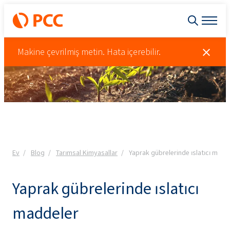
Makine çevrilmiş metin. Hata içerebilir.
Ev
Blog
Tarımsal Kimyasallar
Yaprak gübrelerinde ıslatıcı madd
Yaprak gübrelerinde ıslatıcı
maddeler