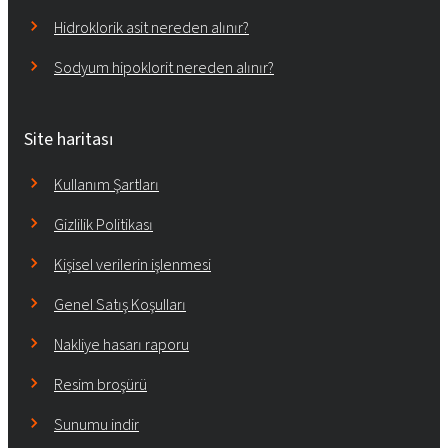
Hidroklorik asit nereden alınır?
Sodyum hipoklorit nereden alınır?
Site haritası
Kullanım Şartları
Gizlilik Politikası
Kişisel verilerin işlenmesi
Genel Satış Koşulları
Nakliye hasarı raporu
Resim broşürü
Sunumu indir