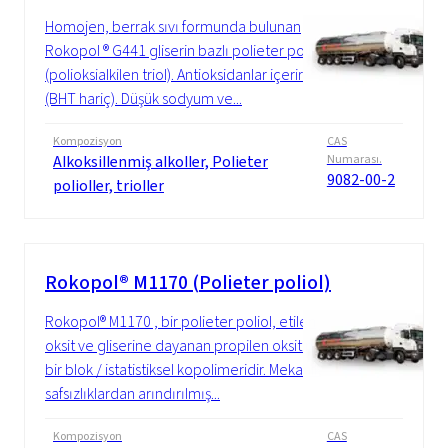
Homojen, berrak sıvı formunda bulunan
Rokopol ® G441 gliserin bazlı polieter poliol
(polioksialkilen triol). Antioksidanlar içerir
(BHT hariç). Düşük sodyum ve...
Kompozisyon
CAS
Alkoksillenmiş alkoller, Polieter
Numarası.
9082-00-2
polioller, trioller
Rokopol® M1170 (Polieter poliol)
Rokopol® M1170 , bir polieter poliol, etilen
oksit ve gliserine dayanan propilen oksitin
bir blok / istatistiksel kopolimeridir. Mekanik
safsızlıklardan arındırılmış...
Kompozisyon
CAS