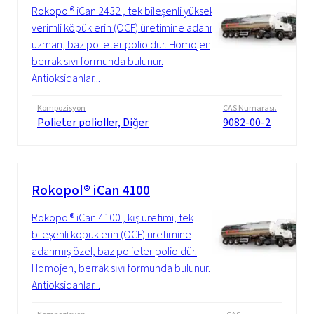
Rokopol® iCan 2432 , tek bileşenli yüksek
verimli köpüklerin (OCF) üretimine adanmış
uzman, baz polieter polioldür. Homojen,
berrak sıvı formunda bulunur.
Antioksidanlar...
Kompozisyon
CAS Numarası.
Polieter polioller, Diğer
9082-00-2
Rokopol® iCan 4100
Rokopol® iCan 4100 , kış üretimi, tek
bileşenli köpüklerin (OCF) üretimine
adanmış özel, baz polieter polioldür.
Homojen, berrak sıvı formunda bulunur.
Antioksidanlar...