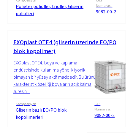
Kompozisyon
CAS
Polieter polioller, trioller, Gliserin
Numarası.
9082-00-2
poliolleri
EXOplast OTE4 (gliserin üzerinde EO/PO
blok kopolimer)
EXOplast OTE4, boya ve kaplama
endüstrisinde kullanıma yönelik iyonik
olmayan bir yüzey aktif maddedir. Bu ürünün
karakteristik özelliği boyaların açık kalma
süresini...
Kompozisyon
CAS
Gliserin bazlı EO/PO blok
Numarası.
9082-00-2
kopolimerleri