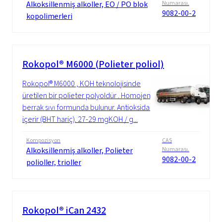
Alkoksillenmiş alkoller, EO / PO blok
Numarası.
9082-00-2
kopolimerleri
Rokopol® M6000 (Polieter poliol)
Rokopol® M6000 , KOH teknolojisinde
üretilen bir polieter polyoldür . Homojen,
berrak sıvı formunda bulunur. Antioksidanlar
içerir (BHT hariç). 27-29 mgKOH / g...
Kompozisyon
CAS
Alkoksillenmiş alkoller, Polieter
Numarası.
9082-00-2
polioller, trioller
Rokopol® iCan 2432