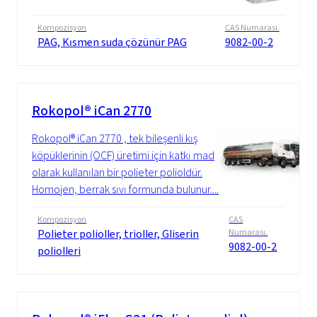
Kompozisyon
CAS Numarası.
PAG, Kısmen suda çözünür PAG
9082-00-2
Rokopol® iCan 2770
Rokopol® iCan 2770 , tek bileşenli kış
köpüklerinin (OCF) üretimi için katkı maddesi
olarak kullanılan bir polieter polioldür.
Homojen, berrak sıvı formunda bulunur....
Kompozisyon
CAS
Polieter polioller, trioller, Gliserin
Numarası.
9082-00-2
poliolleri