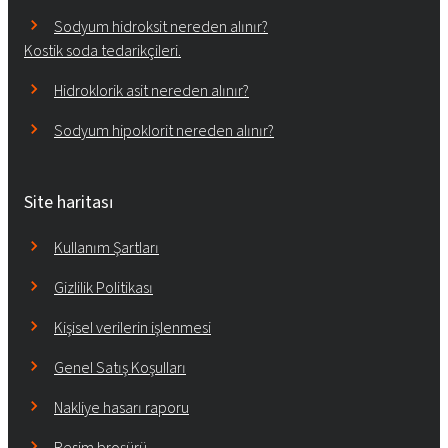
Sodyum hidroksit nereden alınır?
Kostik soda tedarikçileri.
Hidroklorik asit nereden alınır?
Sodyum hipoklorit nereden alınır?
Site haritası
Kullanım Şartları
Gizlilik Politikası
Kişisel verilerin işlenmesi
Genel Satış Koşulları
Nakliye hasarı raporu
Resim broşürü