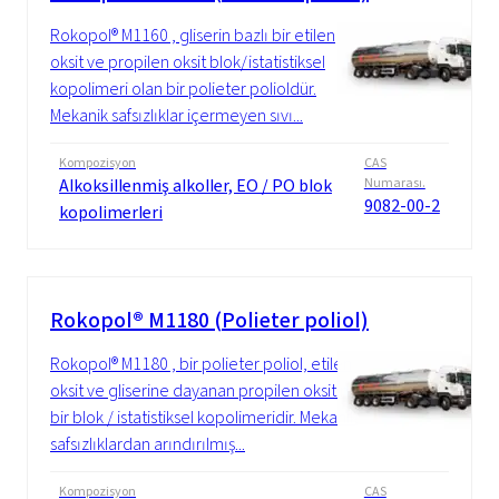
Rokopol® M1160 , gliserin bazlı bir etilen
oksit ve propilen oksit blok/istatistiksel
kopolimeri olan bir polieter polioldür.
Mekanik safsızlıklar içermeyen sıvı...
Kompozisyon
CAS
Alkoksillenmiş alkoller, EO / PO blok
Numarası.
9082-00-2
kopolimerleri
Rokopol® M1180 (Polieter poliol)
Rokopol® M1180 , bir polieter poliol, etilen
oksit ve gliserine dayanan propilen oksitin
bir blok / istatistiksel kopolimeridir. Mekanik
safsızlıklardan arındırılmış...
Kompozisyon
CAS