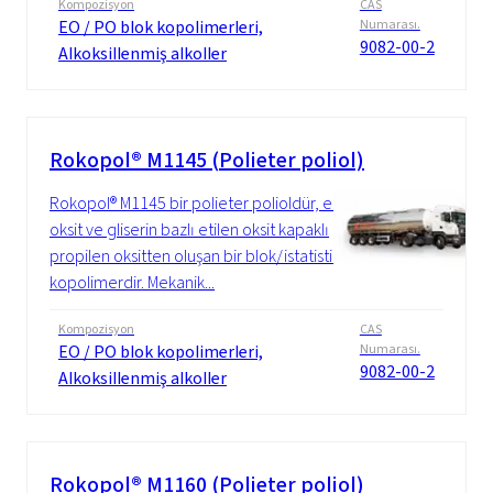
Kompozisyon
CAS
EO / PO blok kopolimerleri,
Numarası.
9082-00-2
Alkoksillenmiş alkoller
Rokopol® M1145 (Polieter poliol)
Rokopol® M1145 bir polieter polioldür, etilen
oksit ve gliserin bazlı etilen oksit kapaklı
propilen oksitten oluşan bir blok/istatistiksel
kopolimerdir. Mekanik...
Kompozisyon
CAS
EO / PO blok kopolimerleri,
Numarası.
9082-00-2
Alkoksillenmiş alkoller
Rokopol® M1160 (Polieter poliol)