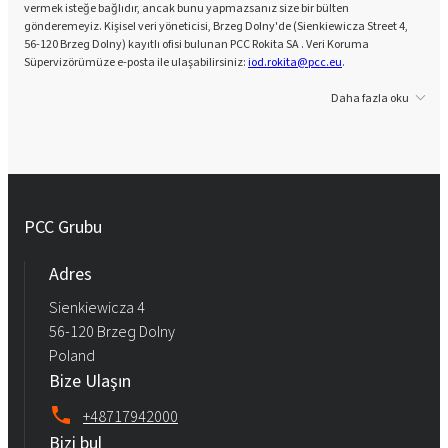
vermek isteğe bağlıdır, ancak bunu yapmazsanız size bir bülten
gönderemeyiz. Kişisel veri yöneticisi, Brzeg Dolny'de (Sienkiewicza Street 4,
56-120 Brzeg Dolny) kayıtlı ofisi bulunan PCC Rokita SA . Veri Koruma
Süpervizörümüze e-posta ile ulaşabilirsiniz:
iod.rokita@pcc.eu
.
Daha fazla oku
PCC Grubu
Adres
Sienkiewicza 4
56-120 Brzeg Dolny
Poland
Bize Ulaşın
+48717942000
Bizi bul