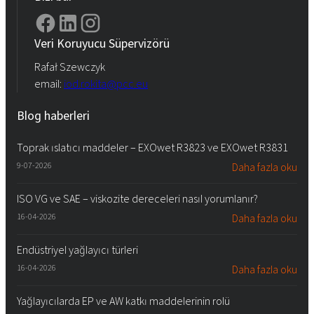
Veri Koruyucu Süpervizörü
Rafał Szewczyk
email:
iod.rokita@pcc.eu
Blog haberleri
Toprak ıslatıcı maddeler – EXOwet R3823 ve EXOwet R3831
9-07-2026
Daha fazla oku
ISO VG ve SAE – viskozite dereceleri nasıl yorumlanır?
16-04-2026
Daha fazla oku
Endüstriyel yağlayıcı türleri
16-04-2026
Daha fazla oku
Yağlayıcılarda EP ve AW katkı maddelerinin rolü