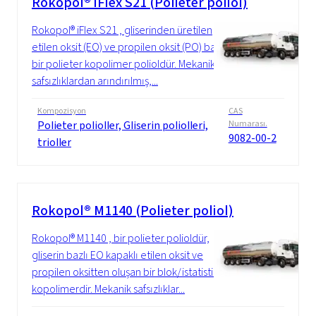
Rokopol® iFlex S21 (Polieter poliol)
Rokopol® iFlex S21 , gliserinden üretilen
etilen oksit (EO) ve propilen oksit (PO) bazlı
bir polieter kopolimer polioldür. Mekanik
safsızlıklardan arındırılmış,...
Kompozisyon
CAS
Polieter polioller, Gliserin poliolleri,
Numarası.
9082-00-2
trioller
Rokopol® M1140 (Polieter poliol)
Rokopol® M1140 , bir polieter polioldür,
gliserin bazlı EO kapaklı etilen oksit ve
propilen oksitten oluşan bir blok/istatistiksel
kopolimerdir. Mekanik safsızlıklar...