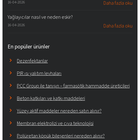
16-04-2026
Daha fazla oku
Yağlayıcılar nasıl ve neden eskir?
16-04-2026
Daha fazla oku
En popüler ürünler
Dezenfektanlar
PIR ısı yalıtım levhaları
PCC Group ile tanışın – farmasötik hammadde üreticileri
Beton katkıları ve katkı maddeleri
Yüzey aktif maddeler nereden satın alınır?
Membran elektrolizi ve cıva teknolojisi
Poliüretan köpük bileşenleri nereden alınır?