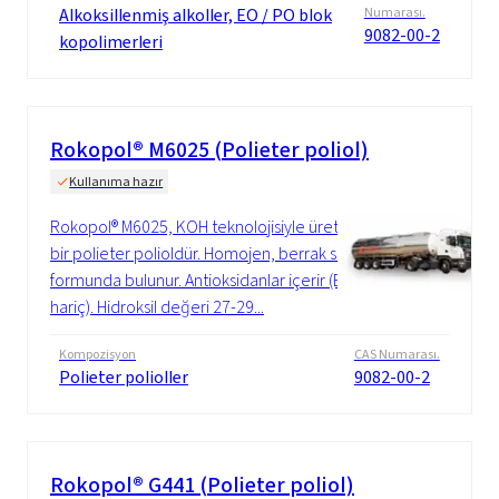
Alkoksillenmiş alkoller, EO / PO blok
Numarası.
9082-00-2
kopolimerleri
Rokopol® M6025 (Polieter poliol)
Kullanıma hazır
Rokopol® M6025, KOH teknolojisiyle üretilen
bir polieter polioldür. Homojen, berrak sıvı
formunda bulunur. Antioksidanlar içerir (BHT
hariç). Hidroksil değeri 27-29...
Kompozisyon
CAS Numarası.
Polieter polioller
9082-00-2
Rokopol® G441 (Polieter poliol)