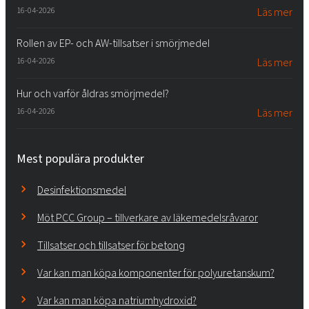
16-04-2026
Läs mer
Rollen av EP- och AW-tillsatser i smörjmedel
16-04-2026
Läs mer
Hur och varför åldras smörjmedel?
16-04-2026
Läs mer
Mest populära produkter
Desinfektionsmedel
Möt PCC Group – tillverkare av läkemedelsråvaror
Tillsatser och tillsatser för betong
Var kan man köpa komponenter för polyuretanskum?
Var kan man köpa natriumhydroxid?