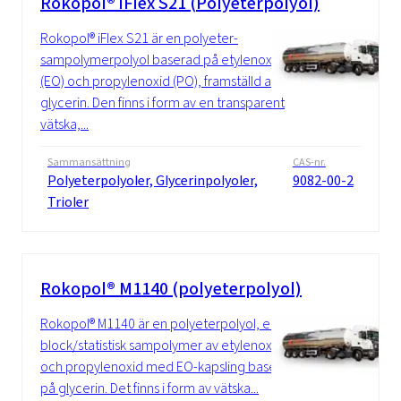
Rokopol® iFlex S21 (Polyeterpolyol)
Rokopol® iFlex S21 är en polyeter-
sampolymerpolyol baserad på etylenoxid
(EO) och propylenoxid (PO), framställd av
glycerin. Den finns i form av en transparent
vätska,...
Sammansättning
CAS-nr.
Polyeterpolyoler, Glycerinpolyoler,
9082-00-2
Trioler
Rokopol® M1140 (polyeterpolyol)
Rokopol® M1140 är en polyeterpolyol, en
block/statistisk sampolymer av etylenoxid
och propylenoxid med EO-kapsling baserad
på glycerin. Det finns i form av vätska...