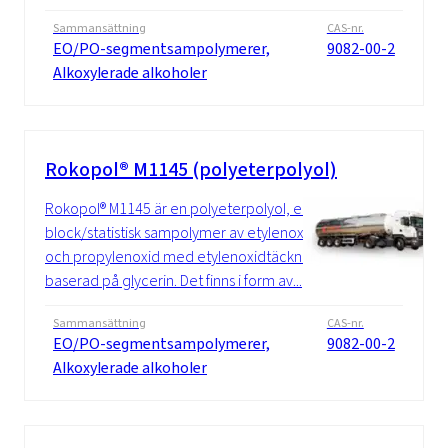
Sammansättning
CAS-nr.
EO/PO-segmentsampolymerer,
9082-00-2
Alkoxylerade alkoholer
Rokopol® M1145 (polyeterpolyol)
Rokopol® M1145 är en polyeterpolyol, en
block/statistisk sampolymer av etylenoxid
och propylenoxid med etylenoxidtäckning
baserad på glycerin. Det finns i form av...
Sammansättning
CAS-nr.
EO/PO-segmentsampolymerer,
9082-00-2
Alkoxylerade alkoholer