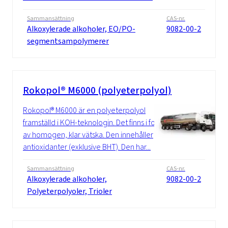
Sammansättning
CAS-nr.
Alkoxylerade alkoholer, EO/PO-
9082-00-2
segmentsampolymerer
Rokopol® M6000 (polyeterpolyol)
Rokopol® M6000 är en polyeterpolyol
framställd i KOH-teknologin. Det finns i form
av homogen, klar vätska. Den innehåller
antioxidanter (exklusive BHT). Den har...
Sammansättning
CAS-nr.
Alkoxylerade alkoholer,
9082-00-2
Polyeterpolyoler, Trioler