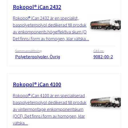
Rokopol® iCan 2432
Rokopol® iCan 2432 är en specialist,
baspolyeterpolyol dedikerad till produktion
av enkomponents högeffektiva skum (OCF).
Det finns i form av homogen, klar vätska....
Sammansättning
CAS-nr.
Polyeterpolyoler, Övrig
9082-00-2
Rokopol® iCan 4100
Rokopol® iCan 4100 är en specialiserad
baspolyeterpolyol dedikerad till produktion
av vintermontage enkomponentskum
(OCF). Det finns i form av homogen, klar
vätska....