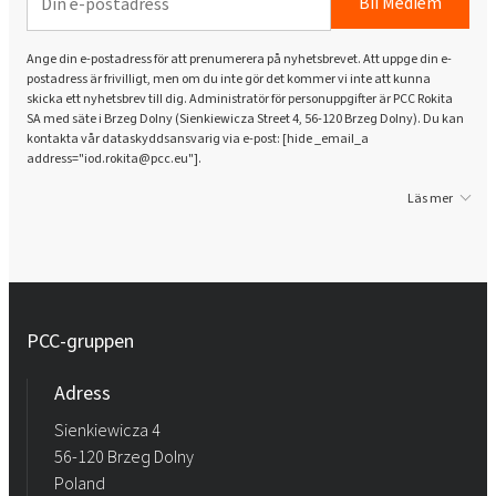
Bli Medlem
Ange din e-postadress för att prenumerera på nyhetsbrevet. Att uppge din e-
postadress är frivilligt, men om du inte gör det kommer vi inte att kunna
skicka ett nyhetsbrev till dig. Administratör för personuppgifter är PCC Rokita
SA med säte i Brzeg Dolny (Sienkiewicza Street 4, 56-120 Brzeg Dolny). Du kan
kontakta vår dataskyddsansvarig via e-post: [hide _email_a
address="iod.rokita@pcc.eu"].
Läs mer
PCC-gruppen
Adress
Sienkiewicza 4
56-120 Brzeg Dolny
Poland