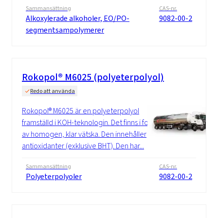
Sammansättning
CAS-nr.
Alkoxylerade alkoholer, EO/PO-
9082-00-2
segmentsampolymerer
Rokopol® M6025 (polyeterpolyol)
Redo att använda
Rokopol® M6025 är en polyeterpolyol
framställd i KOH-teknologin. Det finns i form
av homogen, klar vätska. Den innehåller
antioxidanter (exklusive BHT). Den har...
Sammansättning
CAS-nr.
Polyeterpolyoler
9082-00-2