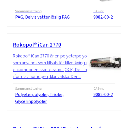
Sammansättning
CAS-nr.
PAG, Delvis vattenlöslig PAG
9082-00-2
Rokopol® iCan 2770
Rokopol® iCan 2770 är en polyeterpolyol
som används som tillsats för tillverkning av
enkomponents vinterskum (OCF). Det finns
i form av homogen, klar vätska. Den...
Sammansättning
CAS-nr.
Polyeterpolyoler, Trioler,
9082-00-2
Glycerinpolyoler