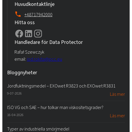
Huvudkontaktlinje
+48717942000
Hitta oss
Handledare för Data Protector
Rafał Szewczyk
email:
iod.rokita@pcc.eu
Bloggnyheter
Jordfuktningsmedel – EXOwet R3823 och EXOwet R3831
9-07-2026
Läs mer
ISO VG och SAE – hur tolkar man viskositetsgrader?
16-04-2026
Läs mer
Typer av industriella smörjmedel