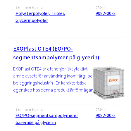
Sammansättning
CAS-nr.
Polyeterpolyoler, Trioler,
9082-00-2
Glycerinpolyoler
EXOPlast OTE4 (EO/PO-
segmentsampolymer på glycerin)
EXOPlast OTE4 är ett nonjoniskt ytaktivt
ämne avsett för användning inom färg- och
beläggningsindustrin . En karakteristisk
egenskap hos denna produkt är förmågan...
Sammansättning
CAS-nr.
EO/PO-segmentsampolymerer
9082-00-2
baserade på glycerin