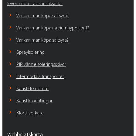
leverantörer av kaustiksoda.
Var kan man köpa saltsyra?
Var kan man köpa natriumhypoklorit?
Var kan man köpa saltsyra?
Sprayisolering
PIR värmeisoleringsskivor
Intermodala transporter
Kaustisk soda lut
Kaustiksodaflingor
Klortillverkare
Webbplatskarta