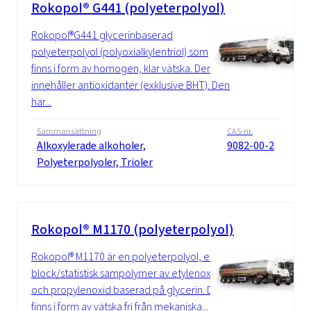
Rokopol® G441 (polyeterpolyol)
Rokopol®G441 glycerinbaserad
polyeterpolyol (polyoxialkylentriol) som
finns i form av homogen, klar vätska. Den
innehåller antioxidanter (exklusive BHT). Den
har...
Sammansättning
CAS-nr.
Alkoxylerade alkoholer,
9082-00-2
Polyeterpolyoler, Trioler
Rokopol® M1170 (polyeterpolyol)
Rokopol® M1170 är en polyeterpolyol, en
block/statistisk sampolymer av etylenoxid
och propylenoxid baserad på glycerin. Det
finns i form av vätska fri från mekaniska...