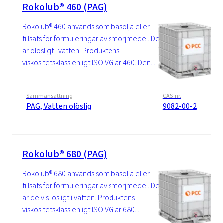
Rokolub® 460 (PAG)
Rokolub® 460 används som basolja eller
tillsats för formuleringar av smörjmedel. Det
är olösligt i vatten. Produktens
viskositetsklass enligt ISO VG är 460. Den...
Sammansättning
CAS-nr.
PAG, Vatten olöslig
9082-00-2
Rokolub® 680 (PAG)
Rokolub® 680 används som basolja eller
tillsats för formuleringar av smörjmedel. Det
är delvis lösligt i vatten. Produktens
viskositetsklass enligt ISO VG är 680....