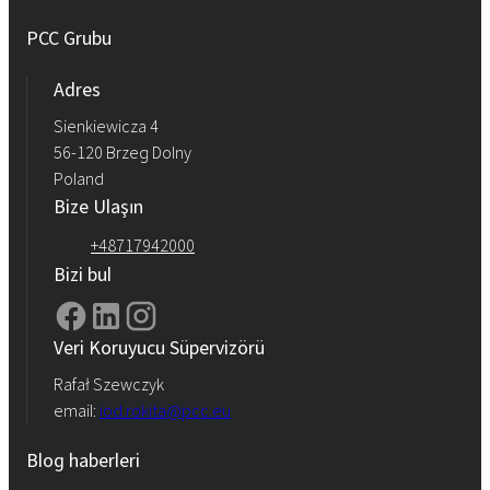
PCC Grubu
Adres
Sienkiewicza 4
56-120 Brzeg Dolny
Poland
Bize Ulaşın
+48717942000
Bizi bul
Veri Koruyucu Süpervizörü
Rafał Szewczyk
email:
iod.rokita@pcc.eu
Blog haberleri