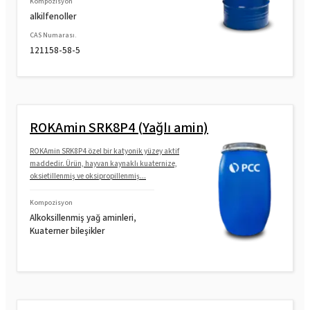
Kompozisyon
alkilfenoller
CAS Numarası.
121158-58-5
ROKAmin SRK8P4 (Yağlı amin)
ROKAmin SRK8P4 özel bir katyonik yüzey aktif
maddedir. Ürün, hayvan kaynaklı kuaternize,
oksietillenmiş ve oksipropillenmiş...
Kompozisyon
Alkoksillenmiş yağ aminleri,
Kuaterner bileşikler