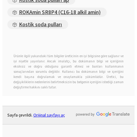
ROKAmin SR8P4 (C16-18 alkil amin)
Kostik soda pulları
Ürünle ilgili yukarıdaki tüm bilgiler üreticinin en iyi bilgisine göre sağlanır ve
iyi niyetle yayınlanır. Ancak imalatçı, bu dokümanın bilgi ve içeriğinin
eksiksiz ve doğru olduğunu garanti etmez ve bunları kullanmanın
sonuçlarından sorumlu değildir. Kullanıcı bu dokümanın bilgi ve içeriğini
kendi başına doğrulamak ve onaylamakla yükümlüdür. Üretici, bu
değişikliklerin nedenlerini belirtmeksizin bu belgenin içeriğini istediği zaman
değiştirme hakkını saklı tutar.
Sayfa çevrildi.
Orijinal sayfayı aç