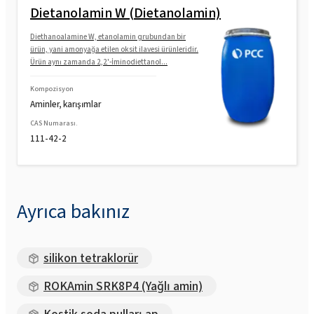
Dietanolamin W (Dietanolamin)
Diethanoalamine W, etanolamin grubundan bir
ürün, yani amonyağa etilen oksit ilavesi ürünleridir.
Ürün aynı zamanda 2,2'-İminodiettanol...
Kompozisyon
Aminler, karışımlar
CAS Numarası.
111-42-2
Ayrıca bakınız
silikon tetraklorür
ROKAmin SRK8P4 (Yağlı amin)
Kostik soda pulları ap