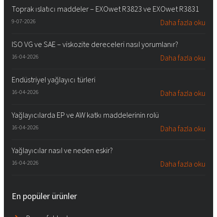
Toprak ıslatıcı maddeler – EXOwet R3823 ve EXOwet R3831
9-07-2026
Daha fazla oku
ISO VG ve SAE – viskozite dereceleri nasıl yorumlanır?
16-04-2026
Daha fazla oku
Endüstriyel yağlayıcı türleri
16-04-2026
Daha fazla oku
Yağlayıcılarda EP ve AW katkı maddelerinin rolü
16-04-2026
Daha fazla oku
Yağlayıcılar nasıl ve neden eskir?
16-04-2026
Daha fazla oku
En popüler ürünler