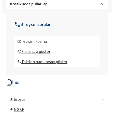
Kostik soda pulları ap
PCC Greenline® Pul Kostik Soda
Bireysel sorular
Kostik soda pulları
İletişim Formu
Kostik soda pulları farmasötik sınıf (PF)
E-postayı göster
Telefon numarasını göster
İndir
broşür
MGBF