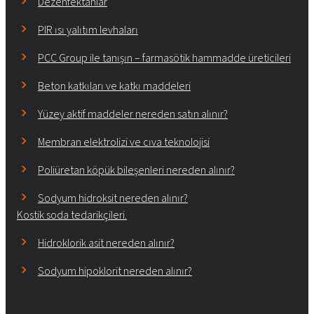
Dezenfektanlar
PIR ısı yalıtım levhaları
PCC Group ile tanışın – farmasötik hammadde üreticileri
Beton katkıları ve katkı maddeleri
Yüzey aktif maddeler nereden satın alınır?
Membran elektrolizi ve cıva teknolojisi
Poliüretan köpük bileşenleri nereden alınır?
Sodyum hidroksit nereden alınır?
Kostik soda tedarikçileri.
Hidroklorik asit nereden alınır?
Sodyum hipoklorit nereden alınır?