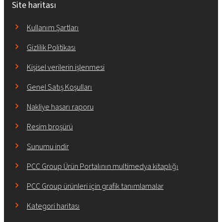
Site haritası
Kullanım Şartları
Gizlilik Politikası
Kişisel verilerin işlenmesi
Genel Satış Koşulları
Nakliye hasarı raporu
Resim broşürü
Sunumu indir
PCC Group Ürün Portalının multimedya kitaplığı
PCC Group ürünleri için grafik tanımlamalar
Kategori haritası