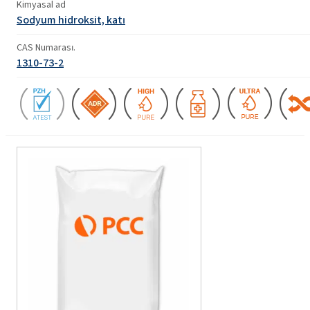
Kimyasal ad
Sodyum hidroksit, katı
CAS Numarası.
1310-73-2