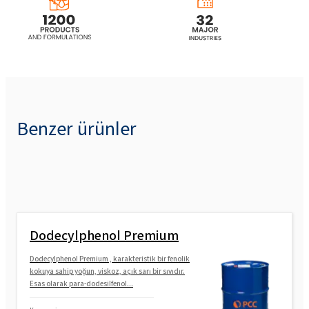
Benzer ürünler
Dodecylphenol Premium
Dodecylphenol Premium , karakteristik bir fenolik
kokuya sahip yoğun, viskoz, açık sarı bir sıvıdır.
Esas olarak para-dodesilfenol...