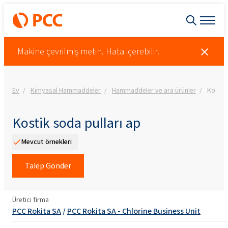
Makine çevrilmiş metin. Hata içerebilir.
Ev
Kimyasal Hammaddeler
Hammaddeler ve ara ürünler
Kostik 
Kostik soda pulları ap
Mevcut örnekleri
Talep Gönder
Üretici firma
PCC Rokita SA
/
PCC Rokita SA - Chlorine Business Unit