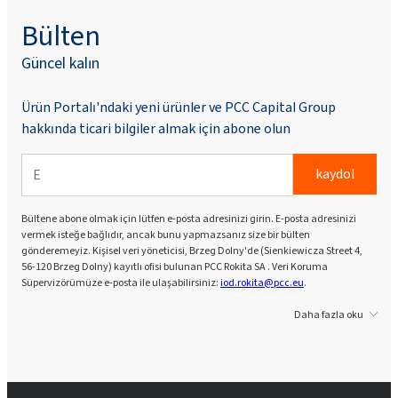
Bülten
Güncel kalın
Ürün Portalı'ndaki yeni ürünler ve PCC Capital Group
hakkında ticari bilgiler almak için abone olun
kaydol
Bültene abone olmak için lütfen e-posta adresinizi girin. E-posta adresinizi
vermek isteğe bağlıdır, ancak bunu yapmazsanız size bir bülten
gönderemeyiz. Kişisel veri yöneticisi, Brzeg Dolny'de (Sienkiewicza Street 4,
56-120 Brzeg Dolny) kayıtlı ofisi bulunan PCC Rokita SA . Veri Koruma
Süpervizörümüze e-posta ile ulaşabilirsiniz:
iod.rokita@pcc.eu
.
Daha fazla oku