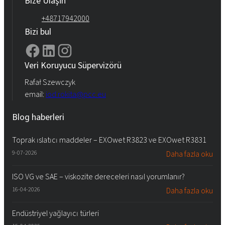
Bize Ulaşın
+48717942000
Bizi bul
Veri Koruyucu Süpervizörü
Rafał Szewczyk
email:
iod.rokita@pcc.eu
Blog haberleri
Toprak ıslatıcı maddeler – EXOwet R3823 ve EXOwet R3831
9-07-2026
Daha fazla oku
ISO VG ve SAE – viskozite dereceleri nasıl yorumlanır?
16-04-2026
Daha fazla oku
Endüstriyel yağlayıcı türleri