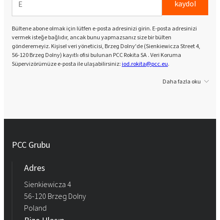
kaydol
Bültene abone olmak için lütfen e-posta adresinizi girin. E-posta adresinizi
vermek isteğe bağlıdır, ancak bunu yapmazsanız size bir bülten
gönderemeyiz. Kişisel veri yöneticisi, Brzeg Dolny'de (Sienkiewicza Street 4,
56-120 Brzeg Dolny) kayıtlı ofisi bulunan PCC Rokita SA . Veri Koruma
Süpervizörümüze e-posta ile ulaşabilirsiniz:
iod.rokita@pcc.eu
.
Daha fazla oku
PCC Grubu
Adres
Sienkiewicza 4
56-120 Brzeg Dolny
Poland