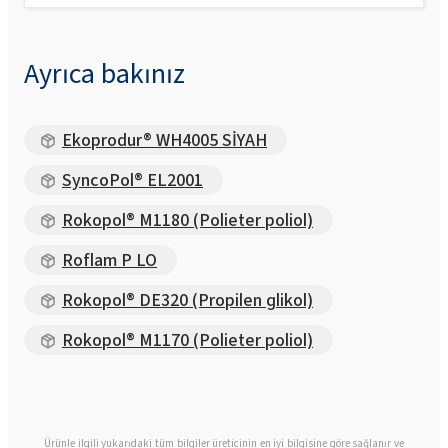
Ayrıca bakınız
Ekoprodur® WH4005 SİYAH
SyncoPol® EL2001
Rokopol® M1180 (Polieter poliol)
Roflam P LO
Rokopol® DE320 (Propilen glikol)
Rokopol® M1170 (Polieter poliol)
Ürünle ilgili yukarıdaki tüm bilgiler üreticinin en iyi bilgisine göre sağlanır ve