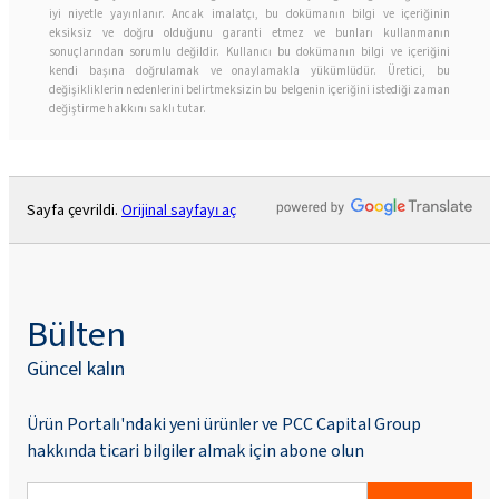
iyi niyetle yayınlanır. Ancak imalatçı, bu dokümanın bilgi ve içeriğinin
eksiksiz ve doğru olduğunu garanti etmez ve bunları kullanmanın
sonuçlarından sorumlu değildir. Kullanıcı bu dokümanın bilgi ve içeriğini
kendi başına doğrulamak ve onaylamakla yükümlüdür. Üretici, bu
değişikliklerin nedenlerini belirtmeksizin bu belgenin içeriğini istediği zaman
değiştirme hakkını saklı tutar.
Sayfa çevrildi.
Orijinal sayfayı aç
Bülten
Güncel kalın
Ürün Portalı'ndaki yeni ürünler ve PCC Capital Group
hakkında ticari bilgiler almak için abone olun