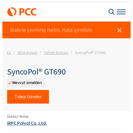
Makine çevrilmiş metin. Hata içerebilir.
Ev
Bina inşaatı
Yalıtım levhası
SyncoPol® GT690
SyncoPol® GT690
Mevcut örnekleri
Talep Gönder
Üretici firma
IRPC Polyol Co.,Ltd.