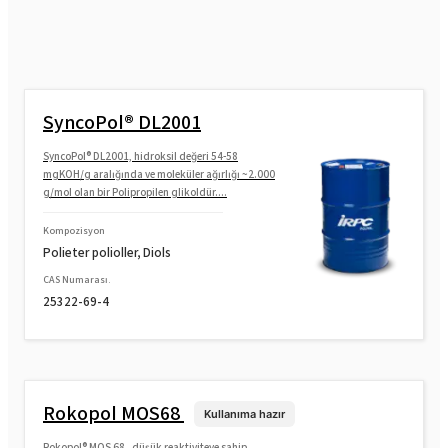
SyncoPol® DL2001
SyncoPol® DL2001, hidroksil değeri 54-58
mgKOH/g aralığında ve moleküler ağırlığı ~2.000
g/mol olan bir Polipropilen glikoldür....
Kompozisyon
Polieter polioller, Diols
CAS Numarası.
25322-69-4
Rokopol MOS68
Kullanıma hazır
Rokopol® MOS 68 , düşük reaktiviteye sahip