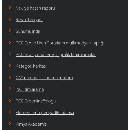
Nakliye hasarı raporu
Resim broşürü
Sunumu indir
PCC Group Ürün Portalının multimedya kitaplığı
PCC Group ürünleri için grafik tanımlamalar
Kategori haritası
CAS numarası – arama motoru
INCI isim arama
PCC Greenline®blogu
Elementleri̇n peri̇yodi̇k tablosu
Kimya Akademisi