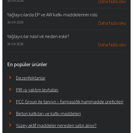
16-04-2026
Daha fazla oku
Yağlayıcılarda EP ve AW katkı maddelerinin rolü
16-04-2026
Daha fazla oku
Yağlayıcılar nasıl ve neden eskir?
16-04-2026
Daha fazla oku
En popüler ürünler
Dezenfektanlar
PIR ısı yalıtım levhaları
PCC Group ile tanışın – farmasötik hammadde üreticileri
Beton katkıları ve katkı maddeleri
Yüzey aktif maddeler nereden satın alınır?