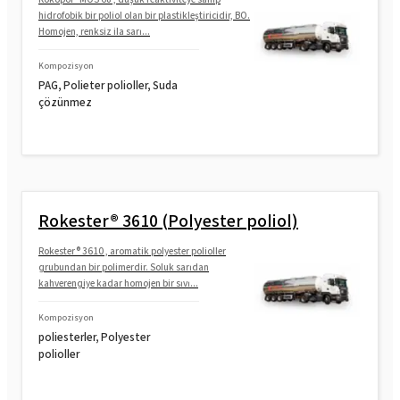
hidrofobik bir poliol olan bir plastikleştiricidir, BO.
Homojen, renksiz ila sarı...
Kompozisyon
PAG, Polieter polioller, Suda
çözünmez
Rokester® 3610 (Polyester poliol)
Rokester® 3610 , aromatik polyester polioller
grubundan bir polimerdir. Soluk sarıdan
kahverengiye kadar homojen bir sıvı...
Kompozisyon
poliesterler, Polyester
polioller