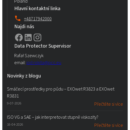
Poland
Hlavní kontaktní linka
+48717942000
Najdi nás
Data Protector Supervisor
Rafał Szewczyk
email:
iod.rokita@pcc.eu
Novinky z blogu
Smáčecí prostředky pro půdu – EXOwet R3823 a EXOwet
R3831
9-07-2026
Přečtěte si více
ISO VG a SAE – jak interpretovat stupně viskozity?
16-04-2026
Přečtěte si více