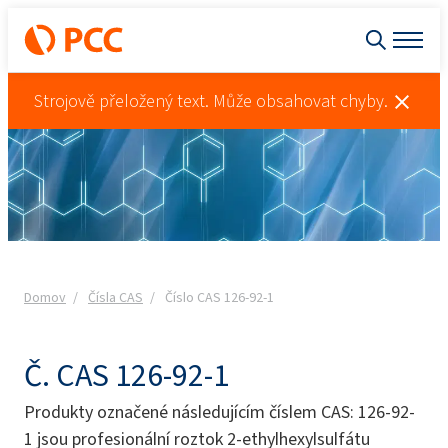
Strojově přeložený text. Může obsahovat chyby.
Domov
Čísla CAS
Číslo CAS 126-92-1
Č. CAS 126-92-1
Produkty označené následujícím číslem CAS: 126-92-
1 jsou profesionální roztok 2-ethylhexylsulfátu