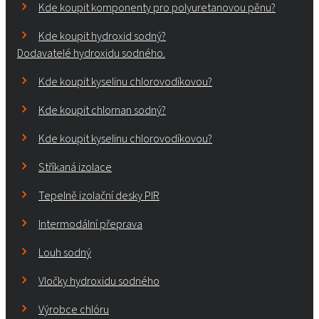
Kde koupit komponenty pro polyuretanovou pěnu?
Kde koupit hydroxid sodný?
Dodavatelé hydroxidu sodného.
Kde koupit kyselinu chlorovodíkovou?
Kde koupit chlornan sodný?
Kde koupit kyselinu chlorovodíkovou?
Stříkaná izolace
Tepelně izolační desky PIR
Intermodální přeprava
Louh sodný
Vločky hydroxidu sodného
Výrobce chlóru