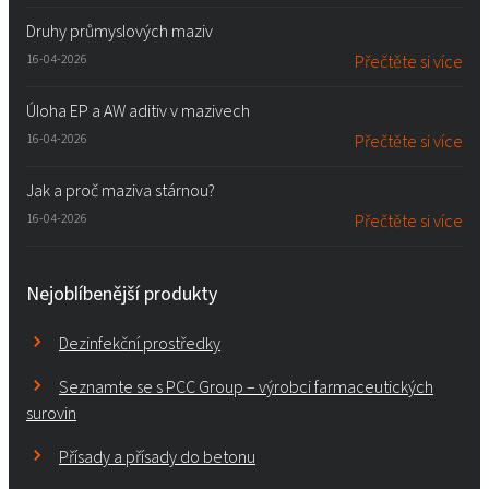
Druhy průmyslových maziv
16-04-2026
Přečtěte si více
Úloha EP a AW aditiv v mazivech
16-04-2026
Přečtěte si více
Jak a proč maziva stárnou?
16-04-2026
Přečtěte si více
Nejoblíbenější produkty
Dezinfekční prostředky
Seznamte se s PCC Group – výrobci farmaceutických
surovin
Přísady a přísady do betonu