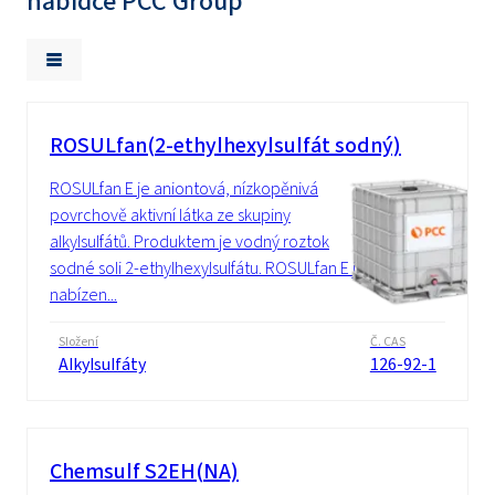
nabídce PCC Group
ROSULfan(2-ethylhexylsulfát sodný)
ROSULfan E je aniontová, nízkopěnivá
povrchově aktivní látka ze skupiny
alkylsulfátů. Produktem je vodný roztok
sodné soli 2-ethylhexylsulfátu. ROSULfan E je
nabízen...
Složení
Č. CAS
Alkylsulfáty
126-92-1
Chemsulf S2EH(NA)