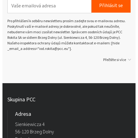
Přihlásit se
Pro přihlášení k odběru newsletteru prosím zadejte svou e-mailovou adresu.
Poskytnutí vaší e-mailové adresy je dobrovolné, ale pokud tak neučiníte,
nebudeme vám moci zasílat newsletter. Správcem osobních údajů je PCC
Rokita SA se sídlem Brzeg Dolny (ul. Sienkiewicza 4, 56-120 Brzeg Dolny).
Našeho inspektora ochrany údajů můžete kontaktovat e-mailem: [hide
_email_a address="iod.rokita@pcc.eu"].
Přečtěte si více
Skupina PCC
Adresa
Sienkiewicza 4
56-120 Brzeg Dolny