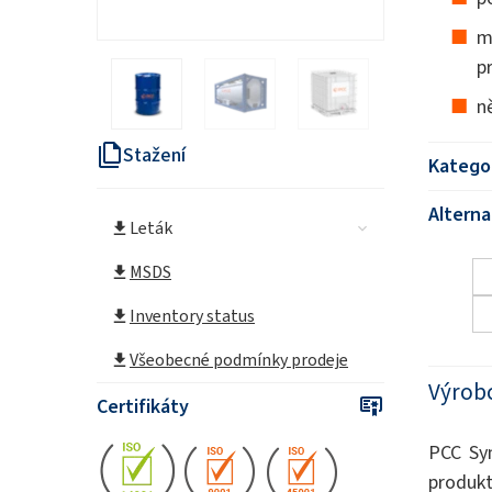
m
p
n
Stažení
Katego
Alterna
Leták
MSDS
Inventory status
Všeobecné podmínky prodeje
Výrob
Certifikáty
PCC Syn
produk