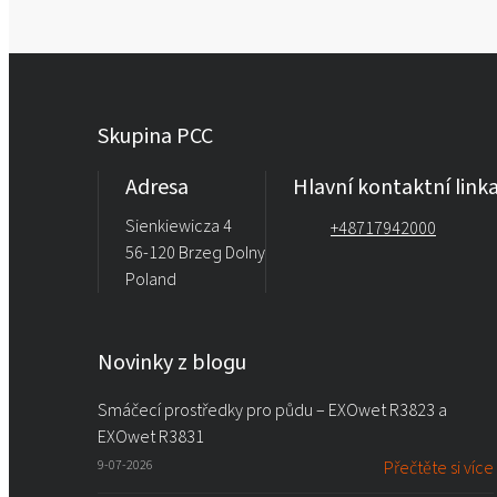
Skupina PCC
Adresa
Hlavní kontaktní link
Sienkiewicza 4
+48717942000
56-120 Brzeg Dolny
Poland
Novinky z blogu
Smáčecí prostředky pro půdu – EXOwet R3823 a
EXOwet R3831
9-07-2026
Přečtěte si více