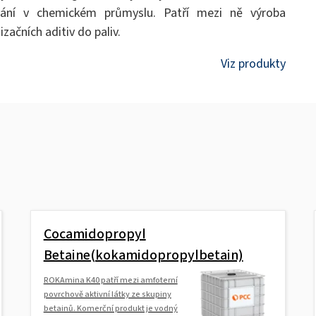
vání v chemickém průmyslu. Patří mezi ně výroba
začních aditiv do paliv.
Viz produkty
Cocamidopropyl
Betaine(kokamidopropylbetain)
ROKAmina K40 patří mezi amfoterní
povrchově aktivní látky ze skupiny
betainů. Komerční produkt je vodný