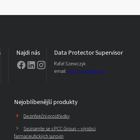
a
Najdi nás
Data Protector Supervisor
Rafał Szewczyk
email:
iod.rokita@pcc.eu
Nejoblíbenější produkty
Dezinfekční prostředky
Seznamte se s PCC Group – výrobci
farmaceutických surovin