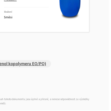
Složení
Směsi
enol kopolymeru EO/PO)
obsah tohoto dokumentu jsou úplné a přesné, a nenese odpovědnost za výsledky
ůvodů.