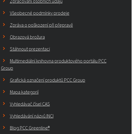
Zpracování osobních údajů
Všeobecné podmínky prodeje
Zpráva o poškození při přepravě
Obrazová brožura
Stáhnout prezentaci
Multimediální knihovna produktového portálu PCC
Group
Grafická označení produktů PCC Group
Mapa kategorií
Vyhledávač čísel CAS
Vyhledávání názvů INCI
Blog PCC Greenline®