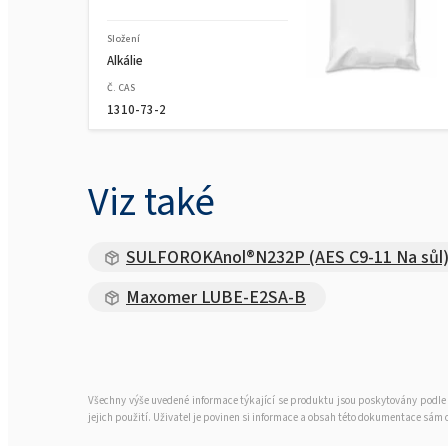
Složení
Alkálie
Č. CAS
1310-73-2
Viz také
SULFOROKAnol®N232P (AES C9-11 Na sůl
Maxomer LUBE-E2SA-B
Všechny výše uvedené informace týkající se produktu jsou poskytovány podle 
jejich použití. Uživatel je povinen si informace a obsah této dokumentace sám