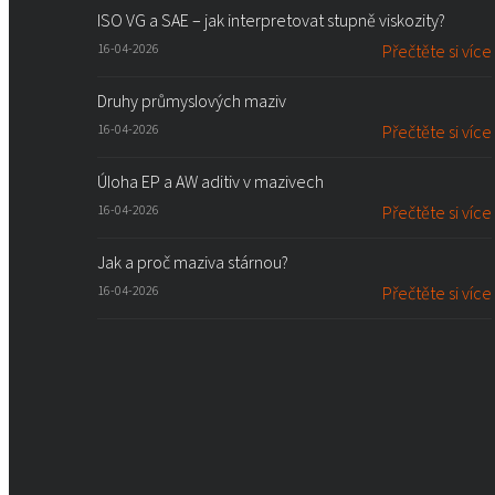
ISO VG a SAE – jak interpretovat stupně viskozity?
16-04-2026
Přečtěte si více
Druhy průmyslových maziv
16-04-2026
Přečtěte si více
Úloha EP a AW aditiv v mazivech
16-04-2026
Přečtěte si více
Jak a proč maziva stárnou?
16-04-2026
Přečtěte si více