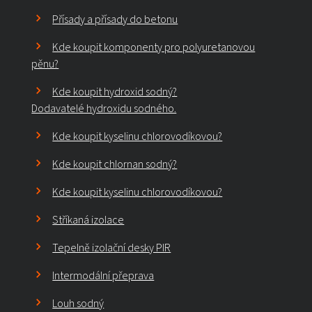
Přísady a přísady do betonu
Kde koupit komponenty pro polyuretanovou
pěnu?
Kde koupit hydroxid sodný?
Dodavatelé hydroxidu sodného.
Kde koupit kyselinu chlorovodíkovou?
Kde koupit chlornan sodný?
Kde koupit kyselinu chlorovodíkovou?
Stříkaná izolace
Tepelně izolační desky PIR
Intermodální přeprava
Louh sodný