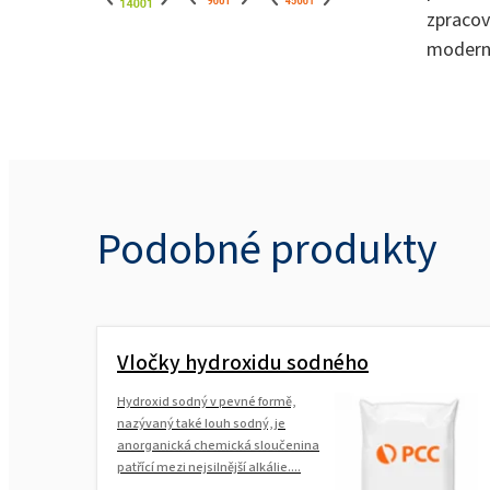
zpraco
moderni
Podobné produkty
Vločky hydroxidu sodného
Hydroxid sodný v pevné formě,
nazývaný také louh sodný, je
anorganická chemická sloučenina
patřící mezi nejsilnější alkálie....