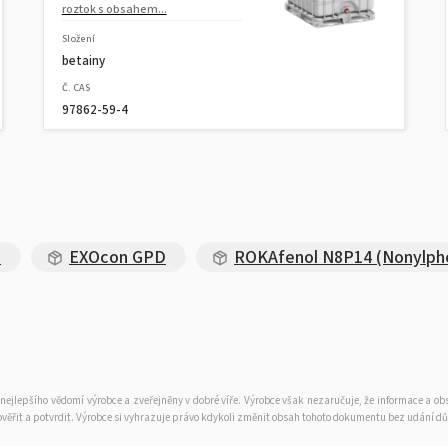
roztok s obsahem...
Složení
betainy
Č. CAS
97862-59-4
)
EXOcon GPD
ROKAfenol N8P14 (Nonylph
nejlepšího vědomí výrobce a zveřejněny v dobré víře. Výrobce však nezaručuje, že informace a 
 ověřit a potvrdit. Výrobce si vyhrazuje právo kdykoli změnit obsah tohoto dokumentu bez udání d