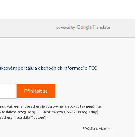
duktovém portálu a obchodních informací o PCC
Přihlásit se
nutí vaší e-mailové adresy je dobrovolné, ale pokud tak neučiníte,
e sídlem Brzeg Dolny (ul. Sienkiewicza 4, 56-120 Brzeg Dolny).
address="iod.rokita@pcc.eu"].
Přečtěte si více