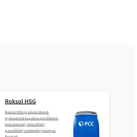
Roksol HSG
Roksol HSG je ohnivzdorná
hydraulická kapalina pro těžební,
koksárenský, železářský
a ocelářský a hutnický průmysl.
Produkt...