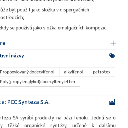
ůže být použit jako složka v dispergačních
rostředcích;
ěkdy se používá jako složka emulgačních kompozic.
rie
tivní názvy
Propoxylovaný dodecylfenol
alkylfenol
petrotex
Poly(propylenglykol)dodecylfenylether
ce:
PCC Synteza S.A.
teza SA vyrábí produkty na bázi fenolu. Jedná se o
ty těžké organické syntézy, určené k dalšímu